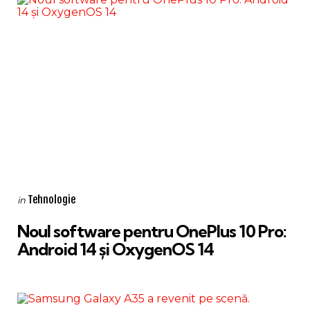
Categories
Posted
Tehnologie
in
in
Noul software pentru OnePlus 10 Pro:
Android 14 și OxygenOS 14