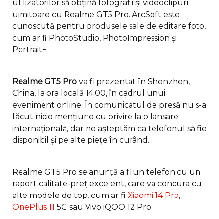
utilizatorilor să obțină fotografii și videoclipuri
uimitoare cu Realme GT5 Pro. ArcSoft este
cunoscută pentru produsele sale de editare foto,
cum ar fi PhotoStudio, PhotoImpression și
Portrait+.
Realme GT5 Pro
va fi prezentat în Shenzhen,
China, la ora locală 14:00, în cadrul unui
eveniment online. În comunicatul de presă nu s-a
făcut nicio mențiune cu privire la o lansare
internațională, dar ne așteptăm ca telefonul să fie
disponibil și pe alte piețe în curând.
Realme GT5 Pro se anunță a fi un telefon cu un
raport calitate-preț excelent, care va concura cu
alte modele de top, cum ar fi
Xiaomi 14 Pro
,
OnePlus 11
5G sau Vivo iQOO 12 Pro.