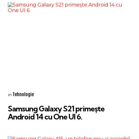
Categories
Posted
Tehnologie
in
in
Samsung Galaxy S21 primește
Android 14 cu One UI 6.