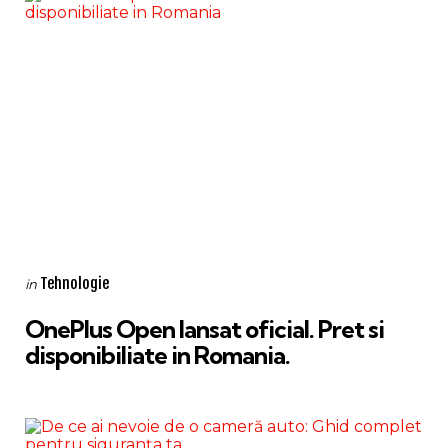
Categories
Posted
Tehnologie
in
in
OnePlus Open lansat oficial. Pret si
disponibiliate in Romania.