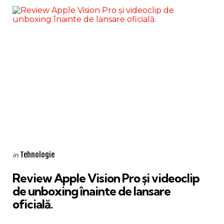
Categories
Posted
Tehnologie
in
in
Review Apple Vision Pro și videoclip
de unboxing înainte de lansare
oficială.