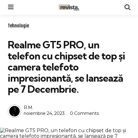
Menu
Se
Categories
Tehnologie
Realme GT5 PRO, un
telefon cu chipset de top și
camera telefoto
impresionantă, se lansează
pe 7 Decembrie.
Posted
R.M.
noiembrie 24, 2023
0 Comments
by