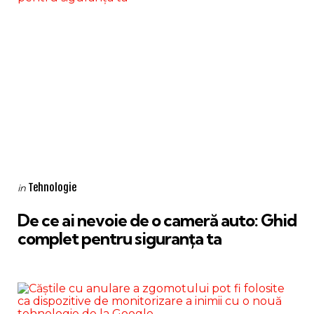
Categories
Posted
Tehnologie
in
in
De ce ai nevoie de o cameră auto: Ghid
complet pentru siguranța ta