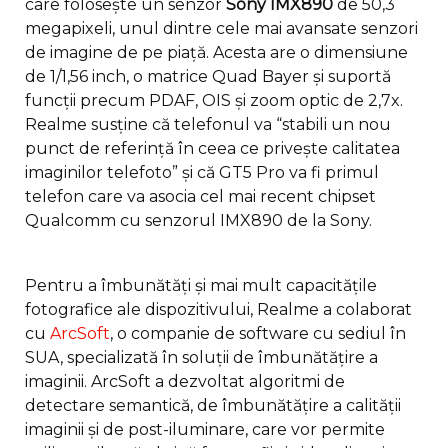
care folosește un senzor
Sony IMX890
de 50,3
megapixeli, unul dintre cele mai avansate senzori
de imagine de pe piață. Acesta are o dimensiune
de 1/1,56 inch, o matrice Quad Bayer și suportă
funcții precum PDAF, OIS și zoom optic de 2,7x.
Realme susține că telefonul va “stabili un nou
punct de referință în ceea ce privește calitatea
imaginilor telefoto” și că GT5 Pro va fi primul
telefon care va asocia cel mai recent chipset
Qualcomm cu senzorul IMX890 de la Sony.
Pentru a îmbunătăți și mai mult capacitățile
fotografice ale dispozitivului, Realme a colaborat
cu
ArcSoft
, o companie de software cu sediul în
SUA, specializată în soluții de îmbunătățire a
imaginii. ArcSoft a dezvoltat algoritmi de
detectare semantică, de îmbunătățire a calității
imaginii și de post-iluminare, care vor permite