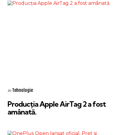
Categories
Posted
Tehnologie
in
in
Producția Apple AirTag 2 a fost
amânată.