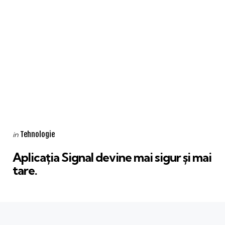
Categories
Posted
Tehnologie
in
in
Aplicația Signal devine mai sigur și mai
tare.