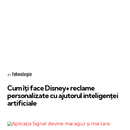
Categories
Posted
Tehnologie
in
in
Cum îți face Disney+ reclame
personalizate cu ajutorul inteligenței
artificiale