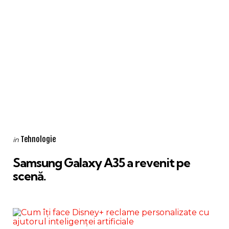
Categories
Posted
Tehnologie
in
in
Samsung Galaxy A35 a revenit pe
scenă.