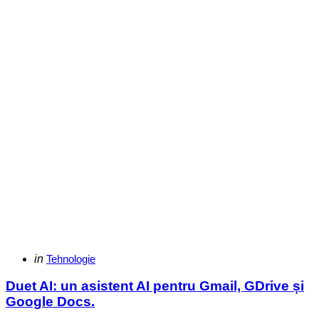
Categories
Posted
in
Tehnologie
in
Duet AI: un asistent AI pentru Gmail, GDrive și
Google Docs.