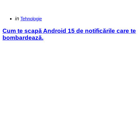
Categories
Posted
in
Tehnologie
in
Cum te scapă Android 15 de notificările care te
bombardează.