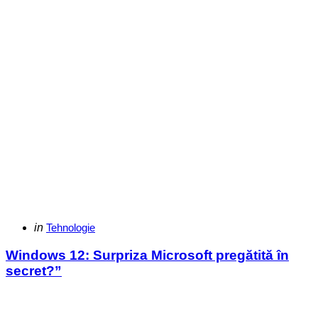
Categories
Posted
in
Tehnologie
in
Windows 12: Surpriza Microsoft pregătită în
secret?”