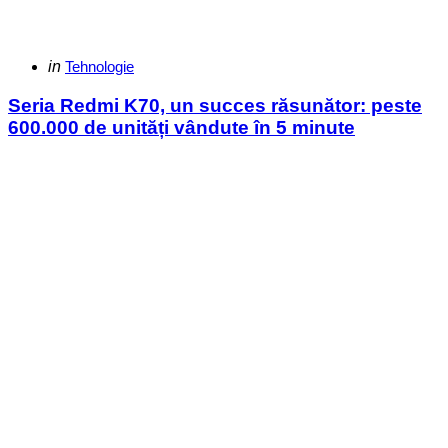
Categories
Posted
in
Tehnologie
in
Seria Redmi K70, un succes răsunător: peste
600.000 de unități vândute în 5 minute