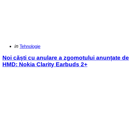
Categories
Posted
in
Tehnologie
in
Noi căști cu anulare a zgomotului anunțate de
HMD: Nokia Clarity Earbuds 2+