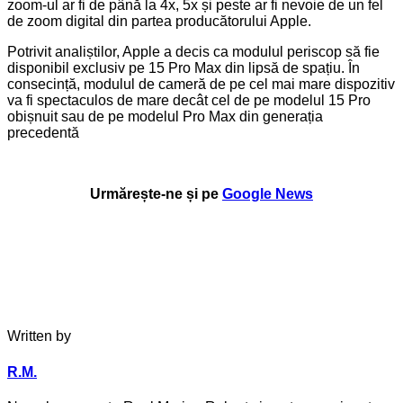
zoom-ul ar fi de până la 4x, 5x și peste ar fi nevoie de un fel
de zoom digital din partea producătorului Apple.
Potrivit analiștilor, Apple a decis ca modulul periscop să fie
disponibil exclusiv pe 15 Pro Max din lipsă de spațiu. În
consecință, modulul de cameră de pe cel mai mare dispozitiv
va fi spectaculos de mare decât cel de pe modelul 15 Pro
obișnuit sau de pe modelul Pro Max din generația
precedentă
Urmărește-ne și pe
Google News
Written by
R.M.