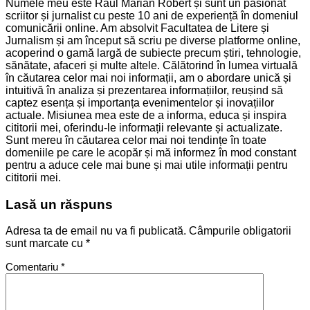
Numele meu este Raul Marian Robert și sunt un pasionat
scriitor și jurnalist cu peste 10 ani de experiență în domeniul
comunicării online. Am absolvit Facultatea de Litere și
Jurnalism și am început să scriu pe diverse platforme online,
acoperind o gamă largă de subiecte precum știri, tehnologie,
sănătate, afaceri și multe altele. Călătorind în lumea virtuală
în căutarea celor mai noi informații, am o abordare unică și
intuitivă în analiza și prezentarea informațiilor, reușind să
captez esența și importanța evenimentelor și inovațiilor
actuale. Misiunea mea este de a informa, educa și inspira
cititorii mei, oferindu-le informații relevante și actualizate.
Sunt mereu în căutarea celor mai noi tendințe în toate
domeniile pe care le acopăr și mă informez în mod constant
pentru a aduce cele mai bune și mai utile informații pentru
cititorii mei.
Lasă un răspuns
Adresa ta de email nu va fi publicată.
Câmpurile obligatorii
sunt marcate cu
*
Comentariu
*