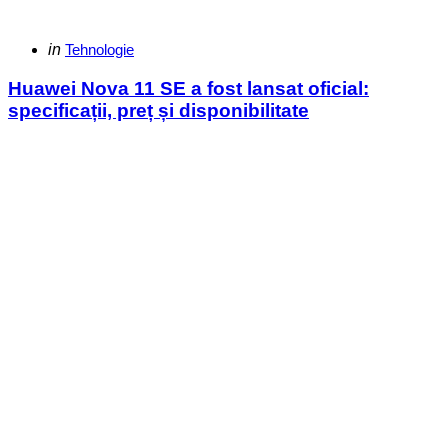
Categories
Posted
in
Tehnologie
in
Huawei Nova 11 SE a fost lansat oficial:
specificații, preț și disponibilitate