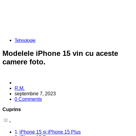
Categories
Tehnologie
Modelele iPhone 15 vin cu aceste
camere foto.
Posted
R.M.
by
septembrie 7, 2023
0 Comments
Cuprins
iPhone 15 și iPhone 15 Plus