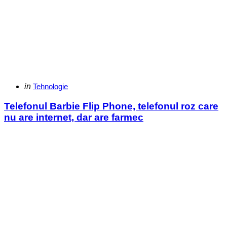
Categories
Posted
in
Tehnologie
in
Telefonul Barbie Flip Phone, telefonul roz care
nu are internet, dar are farmec