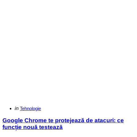
Categories
Posted
in
Tehnologie
in
Google Chrome te protejează de atacuri: ce
funcție nouă testează