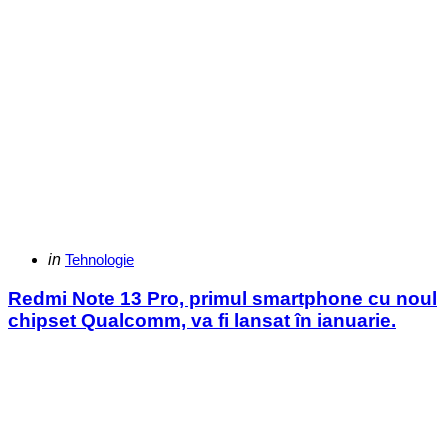
Categories
Posted
in
Tehnologie
in
Redmi Note 13 Pro, primul smartphone cu noul
chipset Qualcomm, va fi lansat în ianuarie.