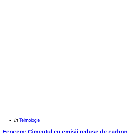
Categories
Posted
in
Tehnologie
in
Ecocem: Cimentul cu emisii reduse de carbon