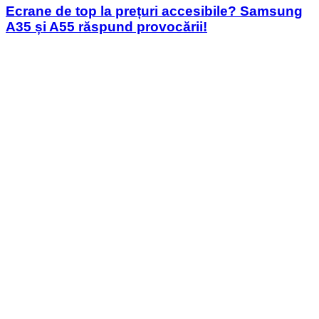
Ecrane de top la prețuri accesibile? Samsung
A35 și A55 răspund provocării!