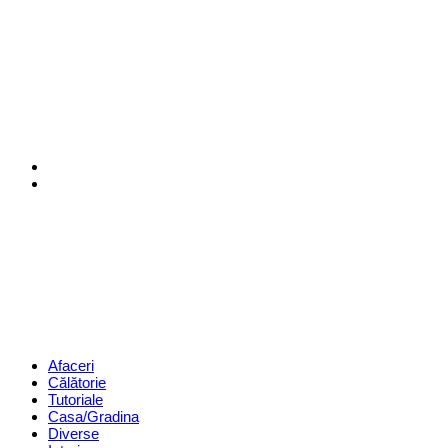
Menu
Search
Revista
Magazin
Menu
Afaceri
Călătorie
Tutoriale
Casa/Gradina
Diverse