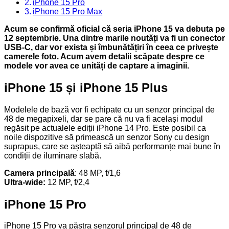
iPhone 15 Pro
iPhone 15 Pro Max
Acum se confirmă oficial că seria iPhone 15 va debuta pe
12 septembrie. Una dintre marile noutăți va fi un conector
USB-C, dar vor exista și îmbunătățiri în ceea ce privește
camerele foto. Acum avem detalii scăpate despre ce
modele vor avea ce unități de captare a imaginii.
iPhone 15 și iPhone 15 Plus
Modelele de bază vor fi echipate cu un senzor principal de
48 de megapixeli, dar se pare că nu va fi același modul
regăsit pe actualele ediții iPhone 14 Pro. Este posibil ca
noile dispozitive să primească un senzor Sony cu design
suprapus, care se așteaptă să aibă performanțe mai bune în
condiții de iluminare slabă.
Camera principală
: 48 MP, f/1,6
Ultra-wide:
12 MP, f/2,4
iPhone 15 Pro
iPhone 15 Pro va păstra senzorul principal de 48 de