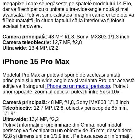
megapixeli care se regăsește pe spatele modelului 14 Pro,
dar va fi echipat cu o unitate ultra-wide-angle nouă și mai
avansată. Potrivit știrii, calitatea imaginii camerei telefoto va
fi îmbunătățită, în ciuda faptului că la interior va fi folosit
același hardware.
Camera principală:
48 MP, f/1.8, Sony IMX803 1/1.3 inch
Camera teleobiectiv:
12,7 MP, f/2,8
Ultra wide:
13,4 MP, f/2,2
iPhone 15 Pro Max
Modelul Pro Max ar putea dispune de aceleași unități
principale și ultra-wide-angle ca și varianta Pro, dar această
ediție va fi singurul
iPhone cu un modul periscop
. Potrivit
unor rapoarte, zoom-ul optic ar putea fi între 5x și 10x.
Cameră principală
: 48 MP, f/1,8, Sony IMX803 1/1,3 inch
Teleobiectiv:
12,7 MP, f/2,8, obiectiv periscop de 85 mm,
1/1,9″.
Ultra-wide:
13,4 MP, f/2,2
Potrivit informațiilor preliminare din China, noul modul
periscop va fi echipat cu un obiectiv de 85 mm, deschidere
f/2,8 și dimensiuni de 1/1,9 inci. Pe baza acestor informații,