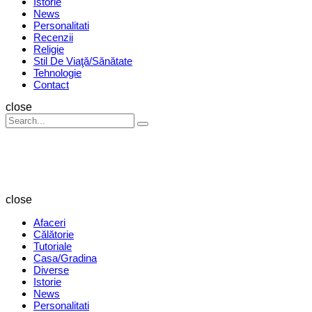
Istorie
News
Personalitati
Recenzii
Religie
Stil De Viaţă/Sănătate
Tehnologie
Contact
Search
close
Search
Search
for:
Revista
Magazin
close
Afaceri
Călătorie
Tutoriale
Casa/Gradina
Diverse
Istorie
News
Personalitati