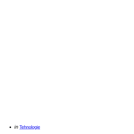
Categories
Posted
in
Tehnologie
in