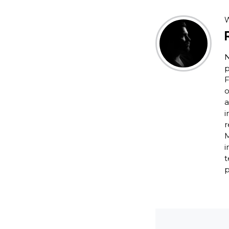
W
N
p
F
o
a
i
r
M
i
t
p