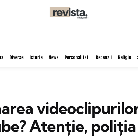
na
Diverse
Istorie
News
Personalitati
Recenzii
Religie
area videoclipurilo
e? Atenție, poliția