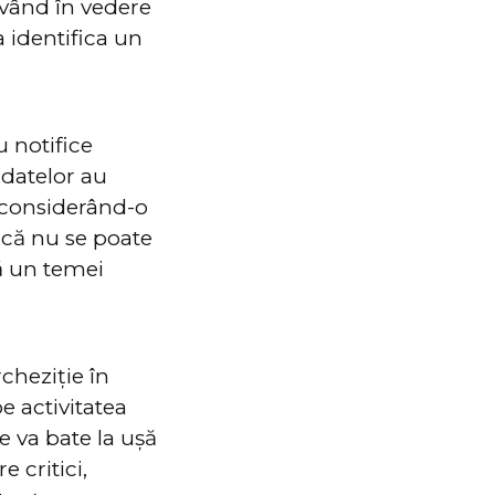
 având în vedere
 identifica un
u notifice
 datelor au
, considerând-o
 că nu se poate
ră un temei
cheziție în
e activitatea
e va bate la ușă
 critici,