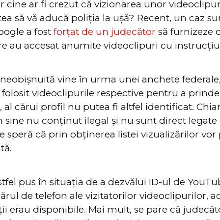
ar cine ar fi crezut că vizionarea unor videoclip
a să vă aducă poliția la ușă? Recent, un caz su
Google a fost
forțat de un judecător
să furnizeze 
care au accesat anumite videoclipuri cu instrucțiu
 neobișnuită vine în urma unei anchete federale
 folosit videoclipurile respective pentru a prind
 al cărui profil nu putea fi altfel identificat. Chi
n sine nu conținut ilegal și nu sunt direct legat
le speră că prin obținerea listei vizualizărilor vor
tă.
tfel pus în situația de a dezvălui ID-ul de YouTu
ul de telefon ale vizitatorilor videoclipurilor, 
ii erau disponibile. Mai mult, se pare că judecă