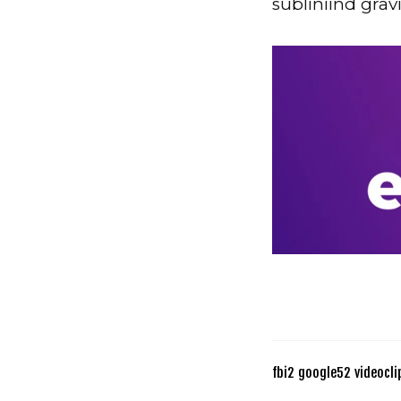
subliniind grav
fbi
2
google
52
videocli