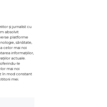
or și jurnalist cu
Am absolvit
iverse platforme
nologie, sănătate,
ea celor mai noi
ntarea informațiilor,
țiilor actuale.
 oferindu-le
elor mai noi
ez în mod constant
itorii mei.