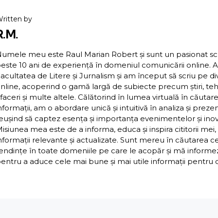
ritten by
R.M.
umele meu este Raul Marian Robert și sunt un pasionat scriit
este 10 ani de experiență în domeniul comunicării online. 
acultatea de Litere și Jurnalism și am început să scriu pe d
nline, acoperind o gamă largă de subiecte precum știri, teh
faceri și multe altele. Călătorind în lumea virtuală în căutar
nformații, am o abordare unică și intuitivă în analiza și preze
eușind să captez esența și importanța evenimentelor și inova
isiunea mea este de a informa, educa și inspira cititorii mei,
nformații relevante și actualizate. Sunt mereu în căutarea c
endințe în toate domeniile pe care le acopăr și mă inform
entru a aduce cele mai bune și mai utile informații pentru cit