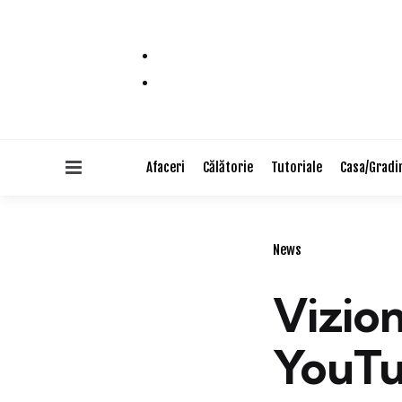
Menu
Afaceri
Călătorie
Tutoriale
Casa/Gradi
Categories
News
Vizion
YouTub