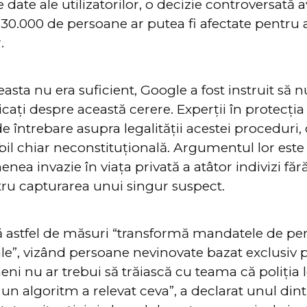
te date ale utilizatorilor, o decizie controversată
30.000 de persoane ar putea fi afectate pentru a
.
asta nu era suficient, Google a fost instruit să n
licați despre această cerere. Experții în protecția
e întrebare asupra legalității acestei proceduri
ibil chiar neconstituțională. Argumentul lor este
enea invazie în viața privată a atâtor indivizi fă
tru capturarea unui singur suspect.
 că astfel de măsuri “transformă mandatele de per
e”, vizând persoane nevinovate bazat exclusiv p
eni nu ar trebui să trăiască cu teama că poliția l
n algoritm a relevat ceva”, a declarat unul dintre