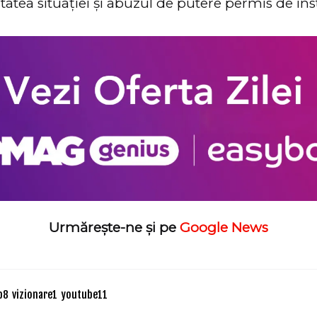
itatea situației și abuzul de putere permis de ins
Urmărește-ne și pe
Google News
p
8
vizionare
1
youtube
11