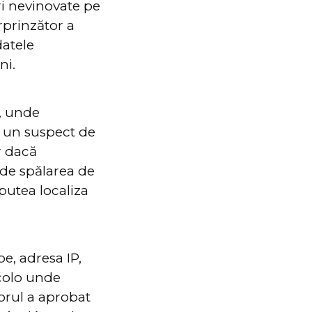
uri nevinovate pe
rprinzător a
datele
ni.
, unde
e un suspect de
ar dacă
e de spălarea de
 putea localiza
be, adresa IP,
acolo unde
torul a aprobat