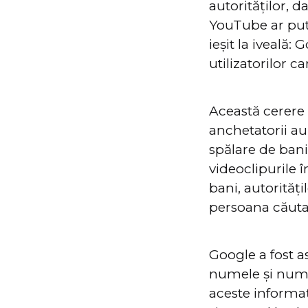
autorităților, d
YouTube ar pute
ieșit la iveală: 
utilizatorilor 
Această cerere
anchetatorii au
spălare de bani,
videoclipurile î
bani, autorități
persoana căuta
Google a fost as
numele și număr
aceste informaț