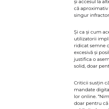
și accesul la al
că aproximativ 
singur infractor
Și ca și cum ace
utilizatorii imp
ridicat semne d
excesivă și pos
justifica o asem
solid, doar pen
Criticii susțin
mandate digital
lor online. “Nim
doar pentru că u