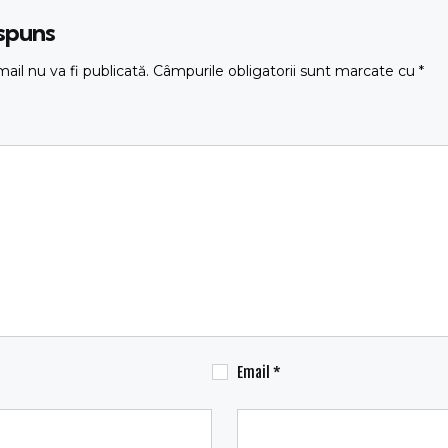
ăspuns
ail nu va fi publicată.
Câmpurile obligatorii sunt marcate cu
*
Email
*