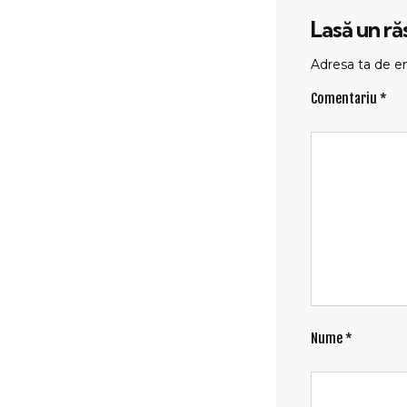
Lasă un r
Adresa ta de em
Comentariu
*
Nume
*