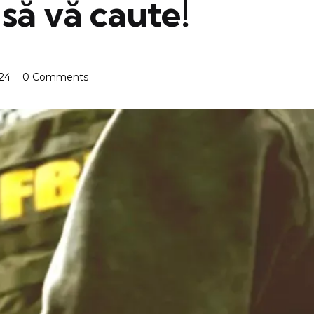
să vă caute!
024
0 Comments