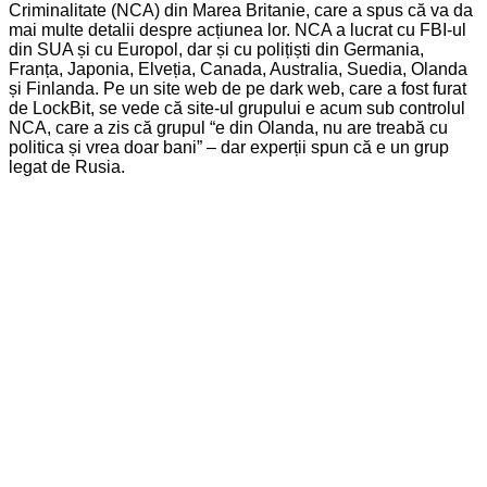
Criminalitate (NCA) din Marea Britanie, care a spus că va da
mai multe detalii despre acțiunea lor. NCA a lucrat cu FBI-ul
din SUA și cu Europol, dar și cu polițiști din Germania,
Franța, Japonia, Elveția, Canada, Australia, Suedia, Olanda
și Finlanda. Pe un site web de pe dark web, care a fost furat
de LockBit, se vede că site-ul grupului e acum sub controlul
NCA, care a zis că grupul “e din Olanda, nu are treabă cu
politica și vrea doar bani” – dar experții spun că e un grup
legat de Rusia.