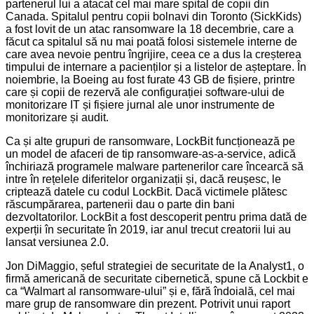
partenerul lui a atacat cel mai mare spital de copii din
Canada. Spitalul pentru copii bolnavi din Toronto (SickKids)
a fost lovit de un atac ransomware la 18 decembrie, care a
făcut ca spitalul să nu mai poată folosi sistemele interne de
care avea nevoie pentru îngrijire, ceea ce a dus la creșterea
timpului de internare a pacienților și a listelor de așteptare. În
noiembrie, la Boeing au fost furate 43 GB de fișiere, printre
care și copii de rezervă ale configurației software-ului de
monitorizare IT și fișiere jurnal ale unor instrumente de
monitorizare și audit.
Ca și alte grupuri de ransomware, LockBit funcționează pe
un model de afaceri de tip ransomware-as-a-service, adică
închiriază programele malware partenerilor care încearcă să
intre în rețelele diferitelor organizații și, dacă reușesc, le
criptează datele cu codul LockBit. Dacă victimele plătesc
răscumpărarea, partenerii dau o parte din bani
dezvoltatorilor. LockBit a fost descoperit pentru prima dată de
experții în securitate în 2019, iar anul trecut creatorii lui au
lansat versiunea 2.0.
Jon DiMaggio, șeful strategiei de securitate de la Analyst1, o
firmă americană de securitate cibernetică, spune că Lockbit e
ca “Walmart al ransomware-ului” și e, fără îndoială, cel mai
mare grup de ransomware din prezent. Potrivit unui raport