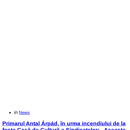
Categories
Posted
in
News
in
Primarul Antal Árpád, în urma incendiului de la
fosta Casă de Cultură a Sindicatelor: „Aceasta