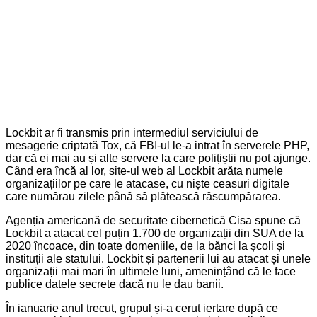
Lockbit ar fi transmis prin intermediul serviciului de
mesagerie criptată Tox, că FBI-ul le-a intrat în serverele PHP,
dar că ei mai au și alte servere la care polițiștii nu pot ajunge.
Când era încă al lor, site-ul web al Lockbit arăta numele
organizațiilor pe care le atacase, cu niște ceasuri digitale
care numărau zilele până să plătească răscumpărarea.
Agenția americană de securitate cibernetică Cisa spune că
Lockbit a atacat cel puțin 1.700 de organizații din SUA de la
2020 încoace, din toate domeniile, de la bănci la școli și
instituții ale statului. Lockbit și partenerii lui au atacat și unele
organizații mai mari în ultimele luni, amenințând că le face
publice datele secrete dacă nu le dau banii.
În ianuarie anul trecut, grupul și-a cerut iertare după ce