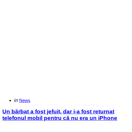
Categories
Posted
in
News
in
Un bărbat a fost jefuit, dar i-a fost returnat
telefonul mobil pentru că nu era un iPhone