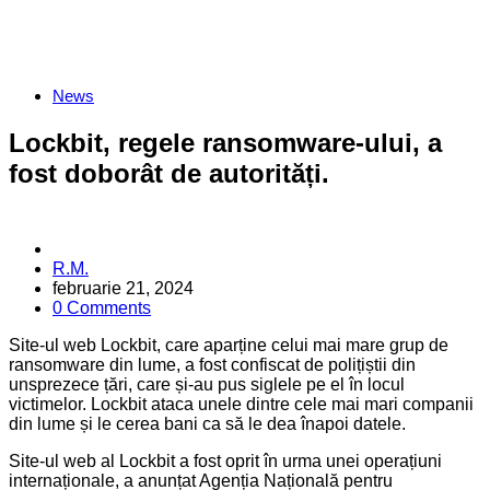
Categories
News
Lockbit, regele ransomware-ului, a
fost doborât de autorități.
Posted
R.M.
by
februarie 21, 2024
0 Comments
Site-ul web Lockbit, care aparține celui mai mare grup de
ransomware din lume, a fost confiscat de polițiștii din
unsprezece țări, care și-au pus siglele pe el în locul
victimelor. Lockbit ataca unele dintre cele mai mari companii
din lume și le cerea bani ca să le dea înapoi datele.
Site-ul web al Lockbit a fost oprit în urma unei operațiuni
internaționale, a anunțat Agenția Națională pentru