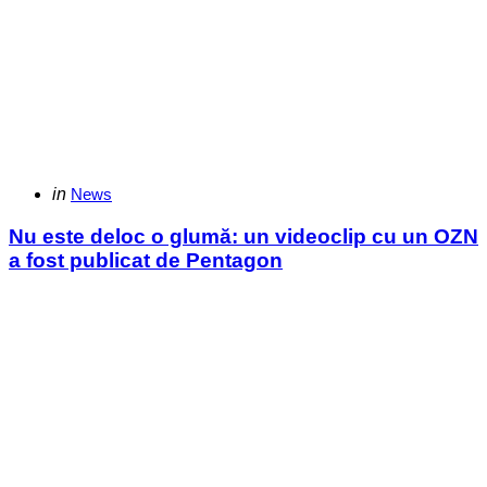
Categories
Posted
in
News
in
Nu este deloc o glumă: un videoclip cu un OZN
a fost publicat de Pentagon