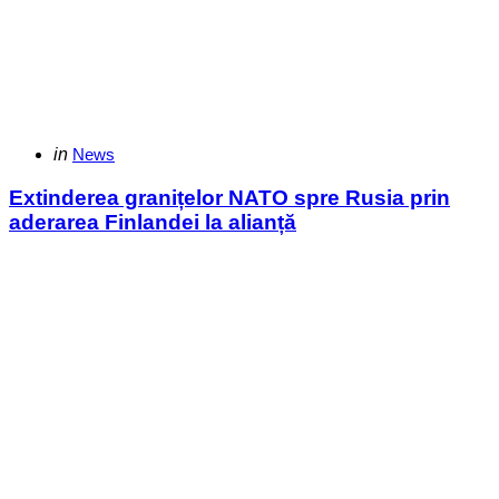
Categories
Posted
in
News
in
Extinderea granițelor NATO spre Rusia prin
aderarea Finlandei la alianță