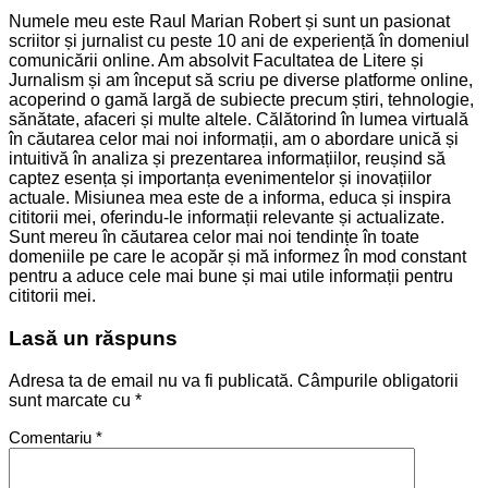
Numele meu este Raul Marian Robert și sunt un pasionat
scriitor și jurnalist cu peste 10 ani de experiență în domeniul
comunicării online. Am absolvit Facultatea de Litere și
Jurnalism și am început să scriu pe diverse platforme online,
acoperind o gamă largă de subiecte precum știri, tehnologie,
sănătate, afaceri și multe altele. Călătorind în lumea virtuală
în căutarea celor mai noi informații, am o abordare unică și
intuitivă în analiza și prezentarea informațiilor, reușind să
captez esența și importanța evenimentelor și inovațiilor
actuale. Misiunea mea este de a informa, educa și inspira
cititorii mei, oferindu-le informații relevante și actualizate.
Sunt mereu în căutarea celor mai noi tendințe în toate
domeniile pe care le acopăr și mă informez în mod constant
pentru a aduce cele mai bune și mai utile informații pentru
cititorii mei.
Lasă un răspuns
Adresa ta de email nu va fi publicată.
Câmpurile obligatorii
sunt marcate cu
*
Comentariu
*