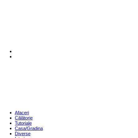
Menu
Search
Revista
Magazin
Menu
Afaceri
Călătorie
Tutoriale
Casa/Gradina
Diverse