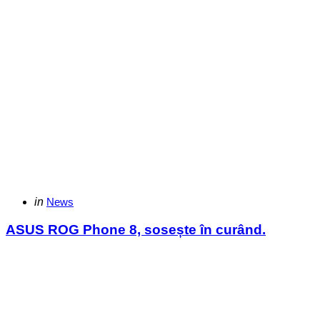
Categories
Posted
in
News
in
ASUS ROG Phone 8, sosește în curând.