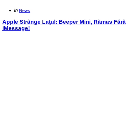
Categories
Posted
in
News
in
Apple Strânge Laţul: Beeper Mini, Rămas Fără
iMessage!