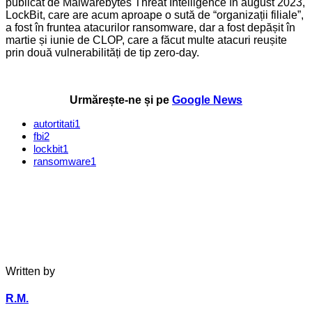
publicat de Malwarebytes Threat Intelligence în august 2023,
LockBit, care are acum aproape o sută de “organizații filiale”,
a fost în fruntea atacurilor ransomware, dar a fost depășit în
martie și iunie de CLOP, care a făcut multe atacuri reușite
prin două vulnerabilități de tip zero-day.
Urmărește-ne și pe
Google News
autortitati
1
fbi
2
lockbit
1
ransomware
1
Written by
R.M.