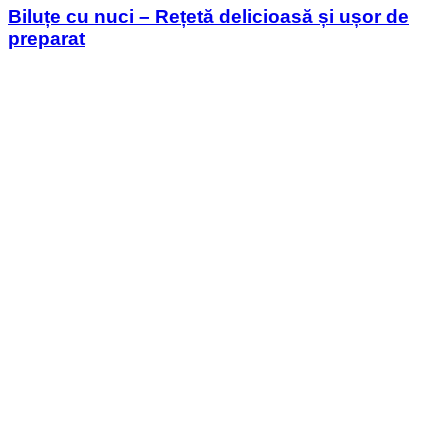
Biluțe cu nuci – Rețetă delicioasă și ușor de
preparat