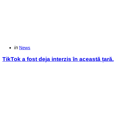
Categories
Posted
in
News
in
TikTok a fost deja interzis în această țară.