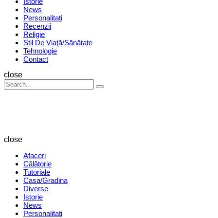
Istorie
News
Personalitati
Recenzii
Religie
Stil De Viaţă/Sănătate
Tehnologie
Contact
Search
close
Search
Search
for:
Revista
Magazin
close
Afaceri
Călătorie
Tutoriale
Casa/Gradina
Diverse
Istorie
News
Personalitati