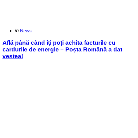
Categories
Posted
in
News
in
Află până când îți poți achita facturile cu
cardurile de energie – Poșta Română a dat
vestea!