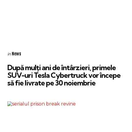
Categories
Posted
News
in
in
După mulți ani de întârzieri, primele
SUV-uri Tesla Cybertruck vor începe
să fie livrate pe 30 noiembrie