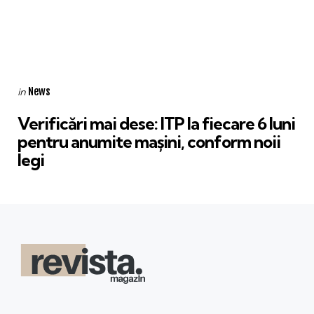
Categories
Posted
News
in
in
Verificări mai dese: ITP la fiecare 6 luni
pentru anumite mașini, conform noii
legi