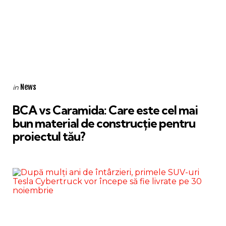
Categories
Posted
News
in
in
BCA vs Caramida: Care este cel mai
bun material de construcție pentru
proiectul tău?