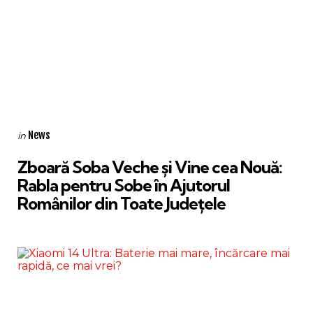
Categories
Posted
News
in
in
Zboară Soba Veche și Vine cea Nouă:
Rabla pentru Sobe în Ajutorul
Românilor din Toate Județele