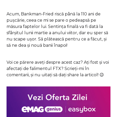
Acum, Bankman-Fried riscă până la 110 ani de
pușcărie, ceea ce mi se pare o pedeapsă pe
măsura faptelor lui. Sentința finală va fi dată la
sfârșitul lunii martie a anului viitor, dar eu sper să
nu scape ușor. Să plătească pentru ce a făcut, și
să ne dea și nouă banii înapoi!
Voi ce părere aveți despre acest caz? Ați fost și voi
afectați de falimentul FTX? Scrieți-mi în
comentarii, și nu uitați să dați share la articol! 😉