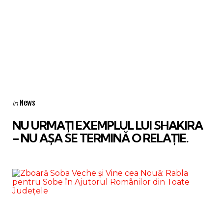
Categories
Posted
News
in
in
NU URMAȚI EXEMPLUL LUI SHAKIRA
– NU AȘA SE TERMINĂ O RELAȚIE.