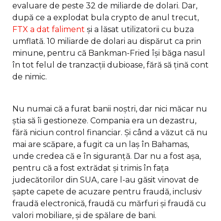
evaluare de peste 32 de miliarde de dolari. Dar,
după ce a explodat bula crypto de anul trecut,
FTX a dat faliment
și a lăsat utilizatorii cu buza
umflată. 10 miliarde de dolari au dispărut ca prin
minune, pentru că Bankman-Fried își băga nasul
în tot felul de tranzacții dubioase, fără să țină cont
de nimic.
Nu numai că a furat banii noștri, dar nici măcar nu
știa să îi gestioneze. Compania era un dezastru,
fără niciun control financiar. Și când a văzut că nu
mai are scăpare, a fugit ca un laș în Bahamas,
unde credea că e în siguranță. Dar nu a fost așa,
pentru că a fost extrădat și trimis în fața
judecătorilor din SUA, care l-au găsit vinovat de
șapte capete de acuzare pentru fraudă, inclusiv
fraudă electronică, fraudă cu mărfuri și fraudă cu
valori mobiliare, și de spălare de bani.