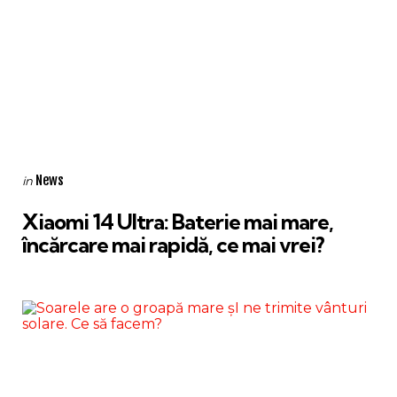
Categories
Posted
News
in
in
Xiaomi 14 Ultra: Baterie mai mare,
încărcare mai rapidă, ce mai vrei?