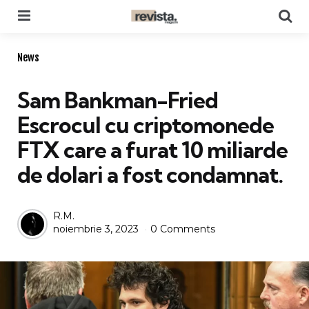
Menu
Se
Categories
News
Sam Bankman-Fried
Escrocul cu criptomonede
FTX care a furat 10 miliarde
de dolari a fost condamnat.
Posted
R.M.
noiembrie 3, 2023
0 Comments
by