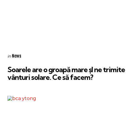
Categories
Posted
News
in
in
Soarele are o groapă mare șI ne trimite
vânturi solare. Ce să facem?