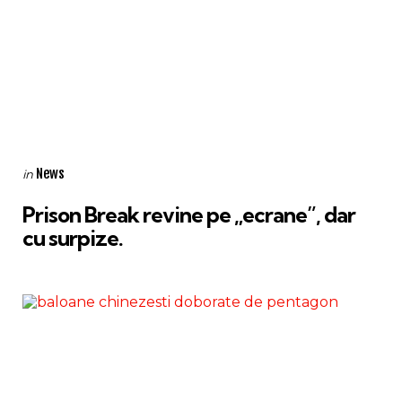
Categories
Posted
News
in
in
Prison Break revine pe „ecrane”, dar
cu surpize.