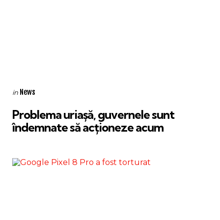
Categories
Posted
News
in
in
Problema uriașă, guvernele sunt
îndemnate să acționeze acum