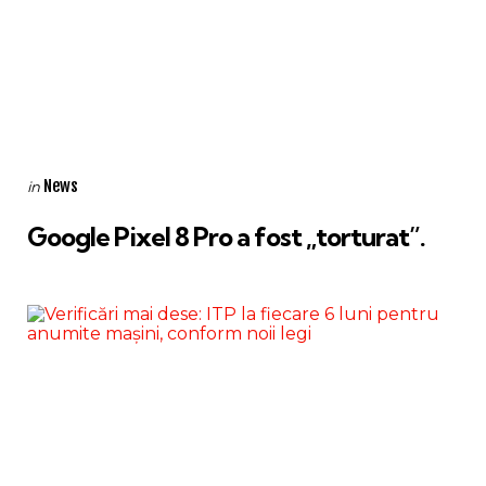
Categories
Posted
News
in
in
Google Pixel 8 Pro a fost „torturat”.