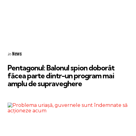
Categories
Posted
News
in
in
Pentagonul: Balonul spion doborât
făcea parte dintr-un program mai
amplu de supraveghere