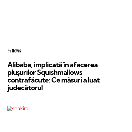
Categories
Posted
News
in
in
Alibaba, implicată în afacerea
plușurilor Squishmallows
contrafăcute: Ce măsuri a luat
judecătorul