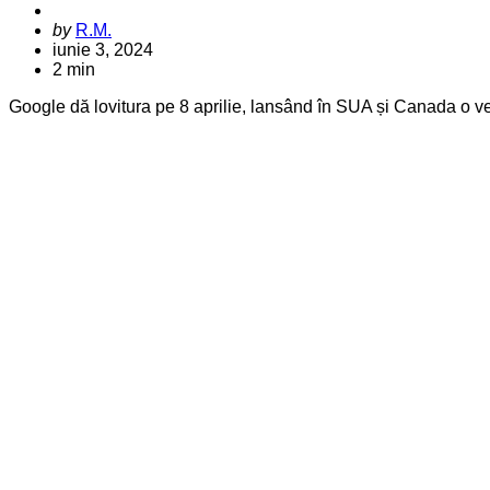
Posted
by
R.M.
by
iunie 3, 2024
2 min
Google dă lovitura pe 8 aprilie, lansând în SUA și Canada o ver