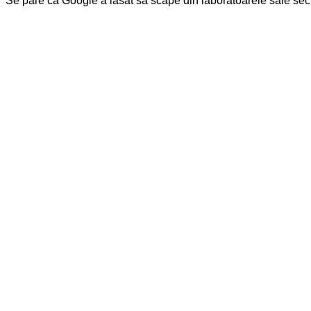
Se pare că Google a lăsat să scape din laboratoarele sale secret