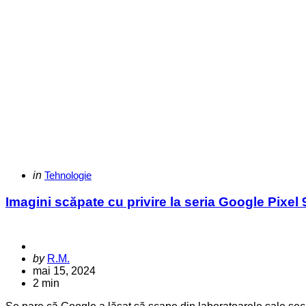
Categories
Posted
in
Tehnologie
in
Imagini scăpate cu privire la seria Google Pixel 
Posted
by
R.M.
by
mai 15, 2024
2 min