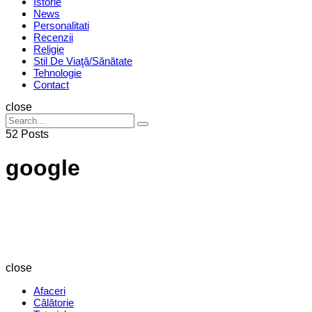
Istorie
News
Personalitati
Recenzii
Religie
Stil De Viaţă/Sănătate
Tehnologie
Contact
Search
close
Search
Search
for:
52 Posts
google
Revista
Magazin
close
Afaceri
Călătorie