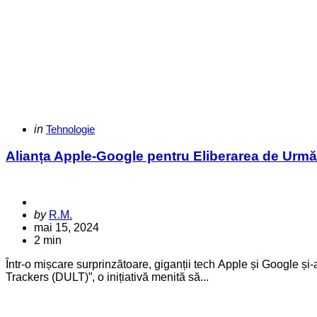
Categories
Posted
in
Tehnologie
in
Alianța Apple-Google pentru Eliberarea de Urmări
Posted
by
R.M.
by
mai 15, 2024
2 min
Într-o mișcare surprinzătoare, giganții tech Apple și Google și
Trackers (DULT)”, o inițiativă menită să...