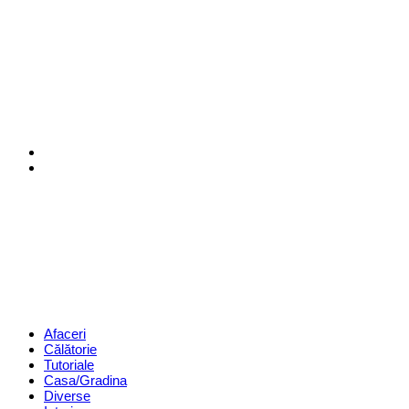
Menu
Search
Revista
Magazin
Menu
Afaceri
Călătorie
Tutoriale
Casa/Gradina
Diverse