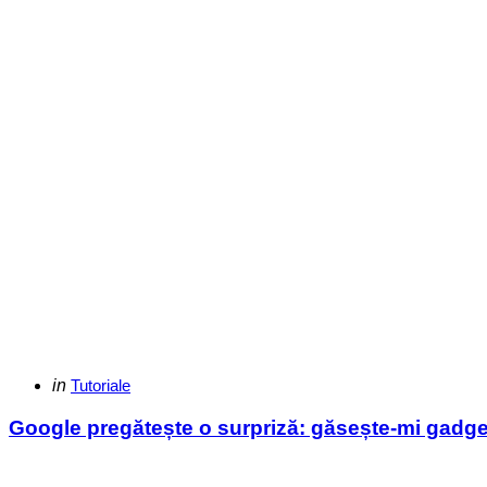
Categories
Posted
in
Tutoriale
in
Google pregătește o surpriză: găsește-mi gadge