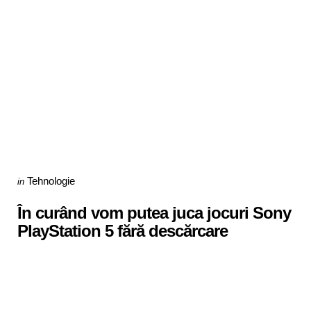
Categories
Posted
Tehnologie
in
in
În curând vom putea juca jocuri Sony
PlayStation 5 fără descărcare