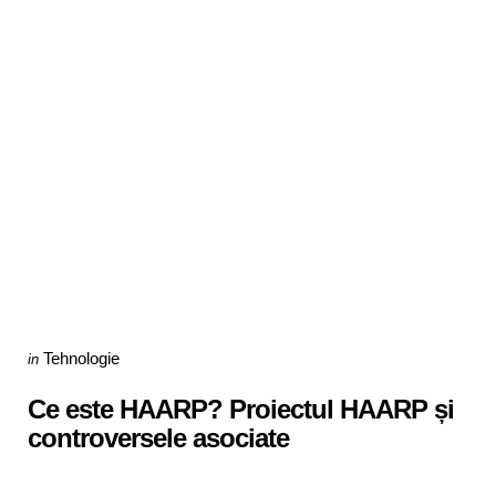
Categories
Posted
Tehnologie
in
in
Ce este HAARP? Proiectul HAARP și
controversele asociate