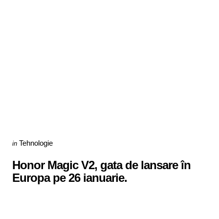
Categories
Posted
Tehnologie
in
in
Honor Magic V2, gata de lansare în
Europa pe 26 ianuarie.