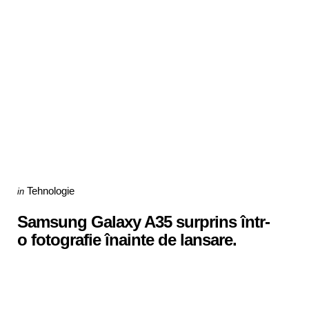
Categories
Posted
Tehnologie
in
in
Samsung Galaxy A35 surprins într-
o fotografie înainte de lansare.