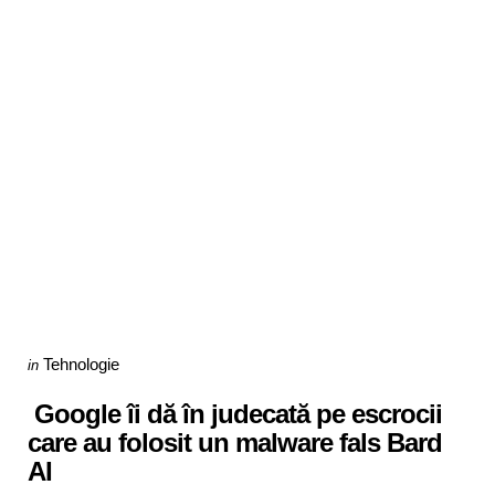
Categories
Posted
Tehnologie
in
in
Google îi dă în judecată pe escrocii
care au folosit un malware fals Bard
AI