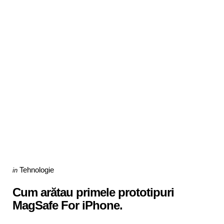
Categories
Posted
Tehnologie
in
in
Cum arătau primele prototipuri
MagSafe For iPhone.