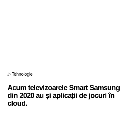
Categories
Posted
Tehnologie
in
in
Acum televizoarele Smart Samsung
din 2020 au și aplicații de jocuri în
cloud.