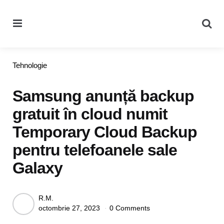
Menu
Se
Categories
Tehnologie
Samsung anunță backup
gratuit în cloud numit
Temporary Cloud Backup
pentru telefoanele sale
Galaxy
Posted
R.M.
octombrie 27, 2023
0 Comments
by