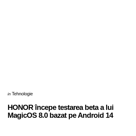
Categories
Posted
Tehnologie
in
in
HONOR începe testarea beta a lui
MagicOS 8.0 bazat pe Android 14