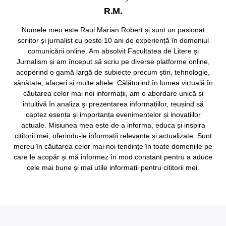
R.M.
Numele meu este Raul Marian Robert și sunt un pasionat
scriitor și jurnalist cu peste 10 ani de experiență în domeniul
comunicării online. Am absolvit Facultatea de Litere și
Jurnalism și am început să scriu pe diverse platforme online,
acoperind o gamă largă de subiecte precum știri, tehnologie,
sănătate, afaceri și multe altele. Călătorind în lumea virtuală în
căutarea celor mai noi informații, am o abordare unică și
intuitivă în analiza și prezentarea informațiilor, reușind să
captez esența și importanța evenimentelor și inovațiilor
actuale. Misiunea mea este de a informa, educa și inspira
cititorii mei, oferindu-le informații relevante și actualizate. Sunt
mereu în căutarea celor mai noi tendințe în toate domeniile pe
care le acopăr și mă informez în mod constant pentru a aduce
cele mai bune și mai utile informații pentru cititorii mei.