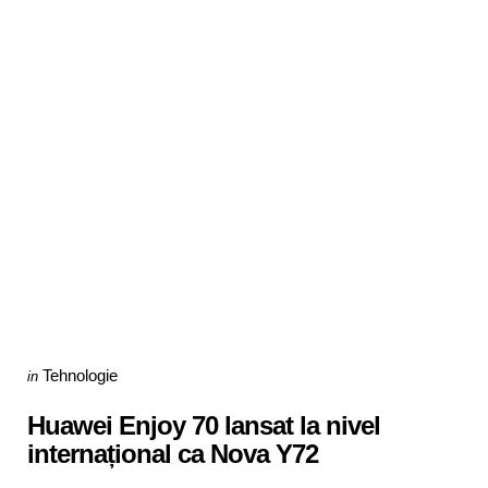
Categories
Posted
Tehnologie
in
in
Huawei Enjoy 70 lansat la nivel
internațional ca Nova Y72