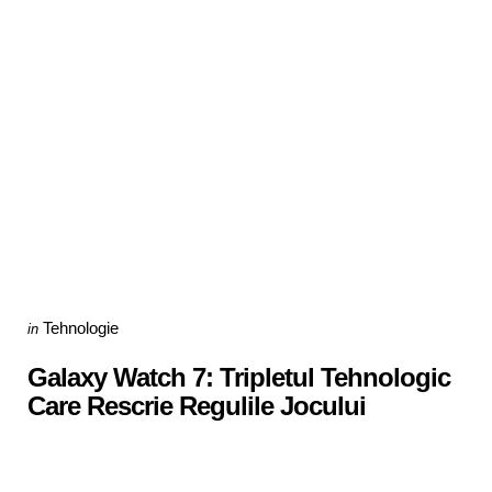
Categories
Posted
Tehnologie
in
in
Galaxy Watch 7: Tripletul Tehnologic
Care Rescrie Regulile Jocului