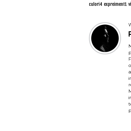
culori
4
expreiment
1
v
W
N
p
F
o
a
i
r
M
i
t
p