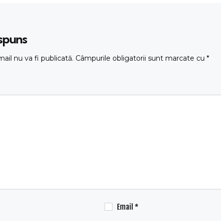
ăspuns
ail nu va fi publicată.
Câmpurile obligatorii sunt marcate cu
*
Email
*