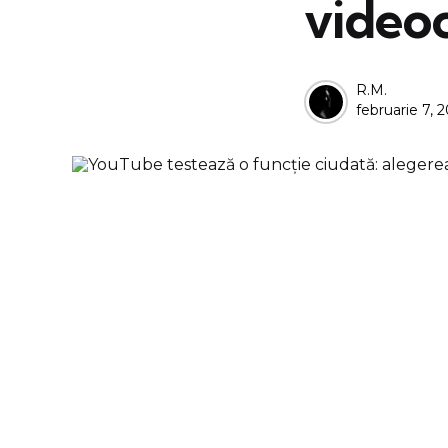
videoc
Posted
R.M.
februarie 7, 
by