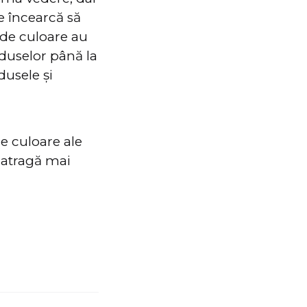
e încearcă să
e de culoare au
duselor până la
dusele și
de culoare ale
ă atragă mai