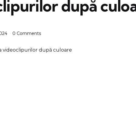
lipurilor după culo
2024
0 Comments