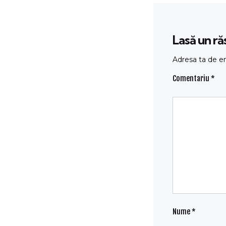
Lasă un r
Adresa ta de em
Comentariu
*
Nume
*