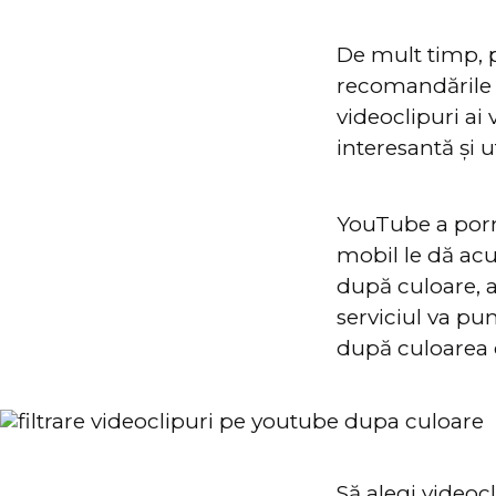
De mult timp, p
recomandările d
videoclipuri ai
interesantă și ut
YouTube a porn
mobil le dă acu
după culoare, a
serviciul va pun
după culoarea c
Să alegi videoc