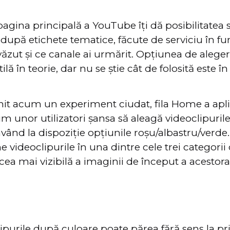
agina principală a YouTube îți dă posibilitatea s
upă etichete tematice, făcute de serviciu în fu
 văzut și ce canale ai urmărit. Opțiunea de alege
ilă în teorie, dar nu se știe cât de folosită este în
it acum un experiment ciudat, fila Home a aplic
m unor utilizatori șansa să aleagă videoclipur
vând la dispoziție opțiunile roșu/albastru/verde.
e videoclipurile în una dintre cele trei categorii
ea mai vizibilă a imaginii de început a acestora
lipurile după culoare poate părea fără sens la p