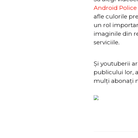
Android Police
afle culorile pr
un rol importa
imaginile din r
serviciile.
Și youtuberii a
publicului lor,
mulți abonați n