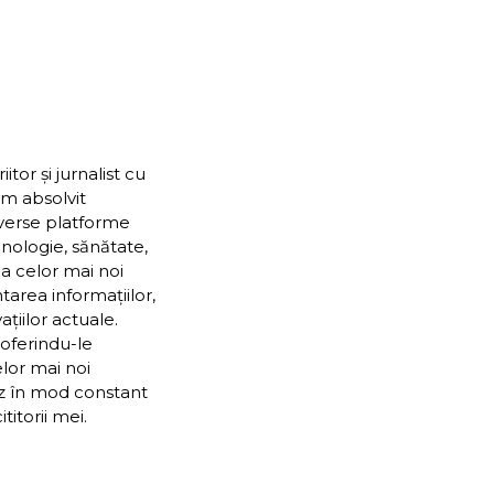
or și jurnalist cu
Am absolvit
iverse platforme
nologie, sănătate,
ea celor mai noi
ntarea informațiilor,
țiilor actuale.
 oferindu-le
elor mai noi
ez în mod constant
itorii mei.