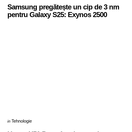
Samsung pregătește un cip de 3 nm
pentru Galaxy S25: Exynos 2500
Categories
Posted
Tehnologie
in
in