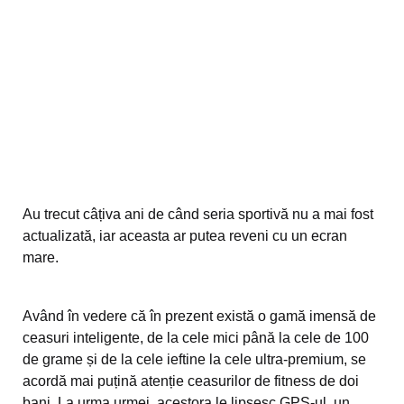
Au trecut câțiva ani de când seria sportivă nu a mai fost
actualizată, iar aceasta ar putea reveni cu un ecran
mare.
Având în vedere că în prezent există o gamă imensă de
ceasuri inteligente, de la cele mici până la cele de 100
de grame și de la cele ieftine la cele ultra-premium, se
acordă mai puțină atenție ceasurilor de fitness de doi
bani. La urma urmei, acestora le lipsesc GPS-ul, un