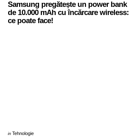
Samsung pregătește un power bank
de 10.000 mAh cu încărcare wireless:
ce poate face!
Categories
Posted
Tehnologie
in
in