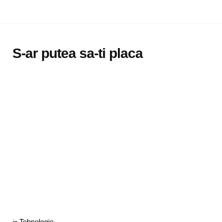
S-ar putea sa-ti placa
Categories
Posted
Tehnologie