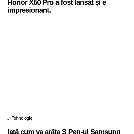
Honor X50 Pro a fost lansat și e
impresionant.
Categories
Posted
Tehnologie
in
in
Iată cum va arăta S Pen-ul Samsung