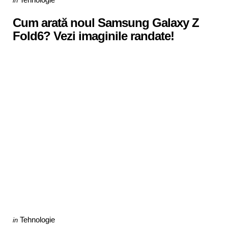
in
in
Cum arată noul Samsung Galaxy Z
Fold6? Vezi imaginile randate!
Categories
Posted
Tehnologie
in