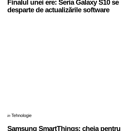
Finalul unei ere: Seria Galaxy S10 se
desparte de actualizările software
Categories
Posted
Tehnologie
in
in
Samsung SmartThings: cheia pentru