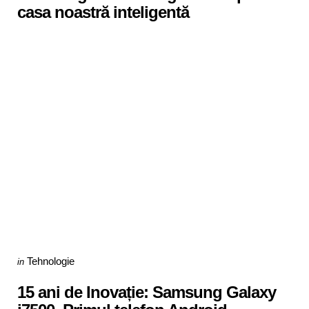
casa noastră inteligentă
Categories
Posted
Tehnologie
in
in
15 ani de Inovație: Samsung Galaxy