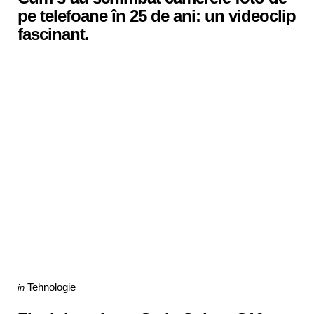
pe telefoane în 25 de ani: un videoclip
fascinant.
Categories
Posted
Tehnologie
in
in