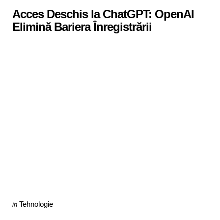
in
Acces Deschis la ChatGPT: OpenAI
Elimină Bariera Înregistrării
Categories
Posted
Tehnologie
in
in