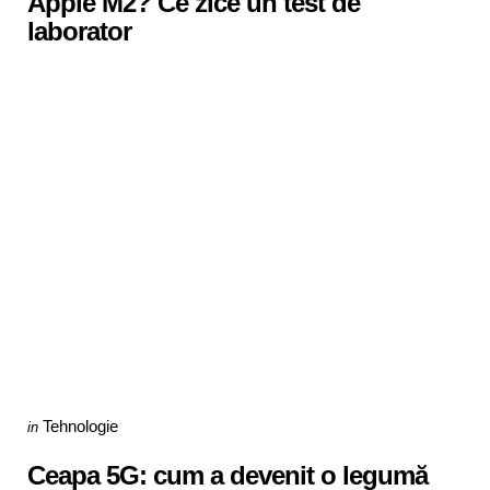
Apple M2? Ce zice un test de
laborator
Categories
Posted
Tehnologie
in
in
Ceapa 5G: cum a devenit o legumă