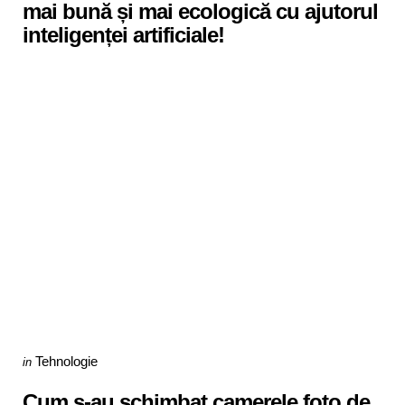
mai bună și mai ecologică cu ajutorul
inteligenței artificiale!
Categories
Posted
Tehnologie
in
in
Cum s-au schimbat camerele foto de