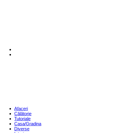
Menu
Search
Revista
Magazin
Menu
Afaceri
Călătorie
Tutoriale
Casa/Gradina
Diverse