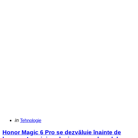
Categories
Posted
in
Tehnologie
in
Honor Magic 6 Pro se dezvăluie înainte de