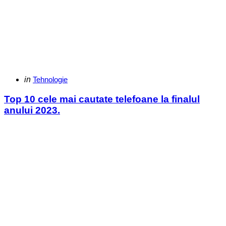
Categories
Posted
in
Tehnologie
in
Top 10 cele mai cautate telefoane la finalul
anului 2023.