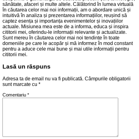
sănătate, afaceri și multe altele. Călătorind în lumea virtuală
în căutarea celor mai noi informații, am o abordare unică și
intuitivă în analiza și prezentarea informațiilor, reușind să
captez esența și importanța evenimentelor și inovațiilor
actuale. Misiunea mea este de a informa, educa și inspira
cititorii mei, oferindu-le informații relevante și actualizate.
Sunt mereu în căutarea celor mai noi tendințe în toate
domeniile pe care le acopăr și mă informez în mod constant
pentru a aduce cele mai bune și mai utile informații pentru
cititorii mei.
Lasă un răspuns
Adresa ta de email nu va fi publicată.
Câmpurile obligatorii
sunt marcate cu
*
Comentariu
*