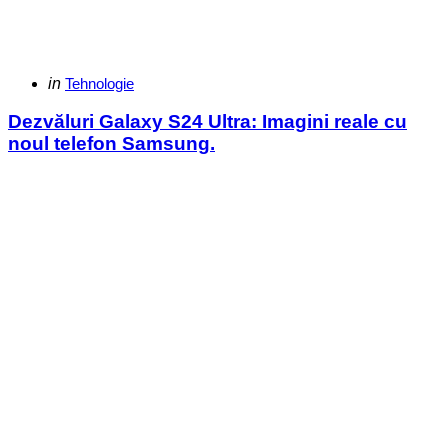
Categories
Posted
in
Tehnologie
in
Dezvăluri Galaxy S24 Ultra: Imagini reale cu
noul telefon Samsung.