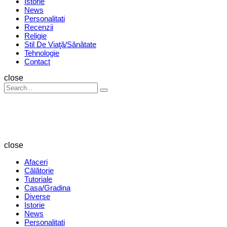
Istorie
News
Personalitati
Recenzii
Religie
Stil De Viaţă/Sănătate
Tehnologie
Contact
Search
close
Search
Search
for:
Revista
Magazin
close
Afaceri
Călătorie
Tutoriale
Casa/Gradina
Diverse
Istorie
News
Personalitati