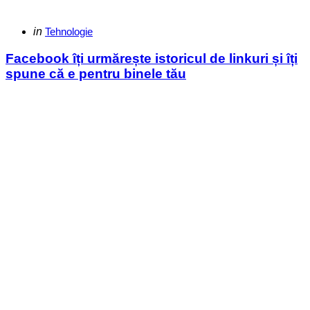
Categories
Posted
in
Tehnologie
in
Facebook îți urmărește istoricul de linkuri și îți
spune că e pentru binele tău