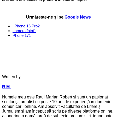
Urmărește-ne și pe
Google News
iPhone 16 Pro
2
camera fotot
1
Phone 17
1
Written by
R.M.
Numele meu este Raul Marian Robert și sunt un pasionat
scriitor și jurnalist cu peste 10 ani de experiență în domeniul
comunicării online. Am absolvit Facultatea de Litere și
Jurnalism și am început să scriu pe diverse platforme online,
acoperind o gamă largă de subiecte precum știri, tehnologie,