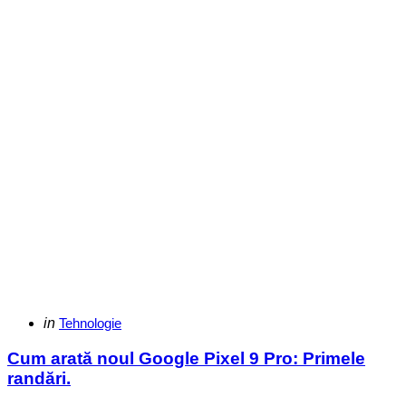
Categories
Posted
in
Tehnologie
in
Cum arată noul Google Pixel 9 Pro: Primele
randări.