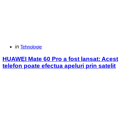
Categories
Posted
in
Tehnologie
in
HUAWEI Mate 60 Pro a fost lansat: Acest
telefon poate efectua apeluri prin satelit