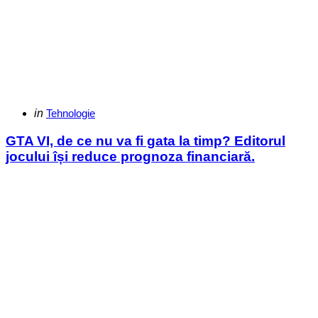
Categories
Posted
in
Tehnologie
in
GTA VI, de ce nu va fi gata la timp? Editorul
jocului își reduce prognoza financiară.