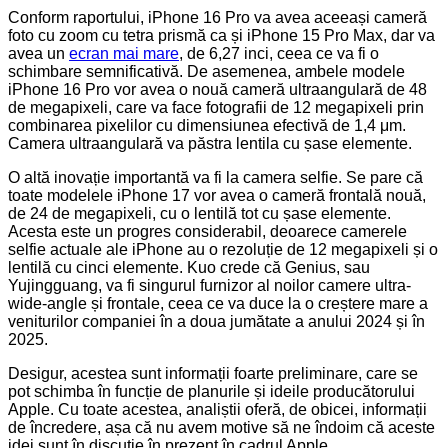
Conform raportului, iPhone 16 Pro va avea aceeași cameră
foto cu zoom cu tetra prismă ca și iPhone 15 Pro Max, dar va
avea un
ecran mai mare
, de 6,27 inci, ceea ce va fi o
schimbare semnificativă. De asemenea, ambele modele
iPhone 16 Pro vor avea o nouă cameră ultraangulară de 48
de megapixeli, care va face fotografii de 12 megapixeli prin
combinarea pixelilor cu dimensiunea efectivă de 1,4 μm.
Camera ultraangulară va păstra lentila cu șase elemente.
O altă inovație importantă va fi la camera selfie. Se pare că
toate modelele iPhone 17 vor avea o cameră frontală nouă,
de 24 de megapixeli, cu o lentilă tot cu șase elemente.
Acesta este un progres considerabil, deoarece camerele
selfie actuale ale iPhone au o rezoluție de 12 megapixeli și o
lentilă cu cinci elemente. Kuo crede că Genius, sau
Yujingguang, va fi singurul furnizor al noilor camere ultra-
wide-angle și frontale, ceea ce va duce la o creștere mare a
veniturilor companiei în a doua jumătate a anului 2024 și în
2025.
Desigur, acestea sunt informații foarte preliminare, care se
pot schimba în funcție de planurile și ideile producătorului
Apple. Cu toate acestea, analiștii oferă, de obicei, informații
de încredere, așa că nu avem motive să ne îndoim că aceste
idei sunt în discuție în prezent în cadrul Apple.