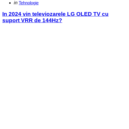
Categories
Posted
in
Tehnologie
in
In 2024 vin televiozarele LG OLED TV cu
suport VRR de 144Hz?