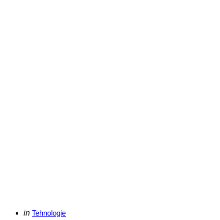
Categories
Posted
in
Tehnologie