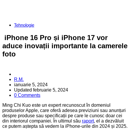
Categories
Tehnologie
iPhone 16 Pro și iPhone 17 vor
aduce inovații importante la camerele
foto
Posted
R.M.
by
ianuarie 5, 2024
Updated
februarie 5, 2024
0 Comments
Ming Chi Kuo este un expert recunoscut în domeniul
produselor Apple, care oferă adesea previziuni sau anunțuri
despre produse sau specificații pe care le cunosc doar cei
din interiorul companiei. În ultimul său
raport
, el a dezvăluit
ce putem aștepta să vedem la iPhone-urile din 2024 și 2025.