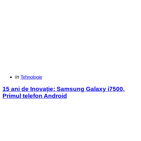
Categories
Posted
in
Tehnologie
in
15 ani de Inovație: Samsung Galaxy i7500,
Primul telefon Android