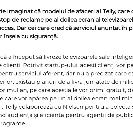
de imaginat că modelul de afaceri al Telly, care 
top de reclame pe al doilea ecran al televizoarel
cces. Dar cei care cred că serviciul anunțat în 
r înșela cu siguranță.
că a început să livreze televizoarele sale intelig
lienți. Potrivit startup-ului, acești clienți vor p
ntru serviciul aferent, dar nu a precizat care 
erior, existau planuri de a livra jumătate de mili
n primul an, pe care aceștia le vor primi gratuit, 
e care vor apărea pe un al doilea ecran mai mic
i. Telly colaborează cu Nielsen pentru a colecta 
vind audiența și eficiența pentru agenții de public
 programe.