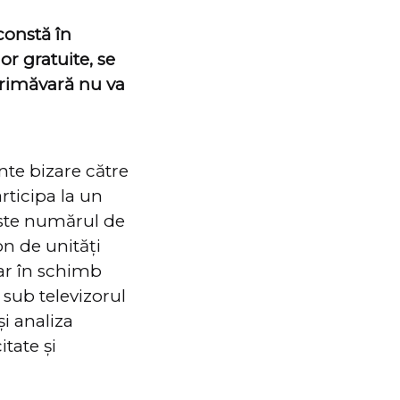
constă în
or gratuite, se
primăvară nu va
ente bizare către
articipa la un
este numărul de
on de unități
dar în schimb
 sub televizorul
și analiza
itate și