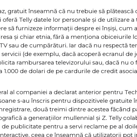
caz, gratuit înseamnă că nu trebuie să plătească 
 oferă Telly datele lor personale și de utilizare a 
e să furnizeze informații despre ei înșiși, cum a
dresa și chiar etnia, fără a menționa obiceiurile l
TV sau de cumpărături. Iar dacă nu respectă te
 servicii (de exemplu, dacă acoperă ecranul de j
olicita rambursarea televizorului sau, dacă nu o f
 1.000 de dolari de pe cardurile de credit asociat
eral al companiei a declarat anterior pentru Te
oane s-au înscris pentru dispozitivele gratuite 
registrare, două treimi dintre acestea făcând p
rafică a generațiilor mullennial și Z. Telly col
 de publicitate pentru a servi reclame pe al doil
 interactive, ceea ce înseamnă că utilizatorii pot