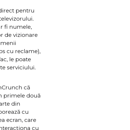
direct pentru
televizorului.
r fi numele,
or de vizionare
rmenii
os cu reclame),
ac, le poate
e serviciului.
chCrunch că
în primele două
arte din
aborează cu
ea ecran, care
 interacționa cu