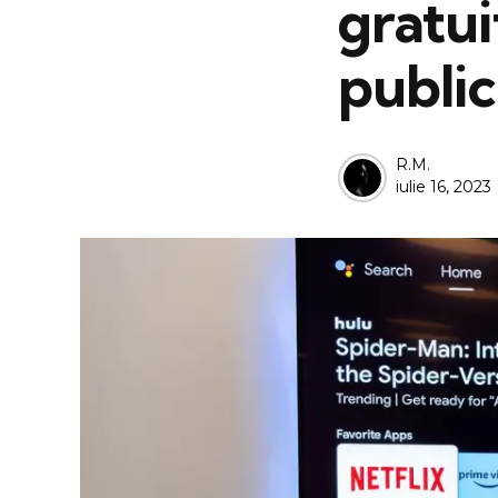
gratui
public
Posted
R.M.
iulie 16, 2023
by