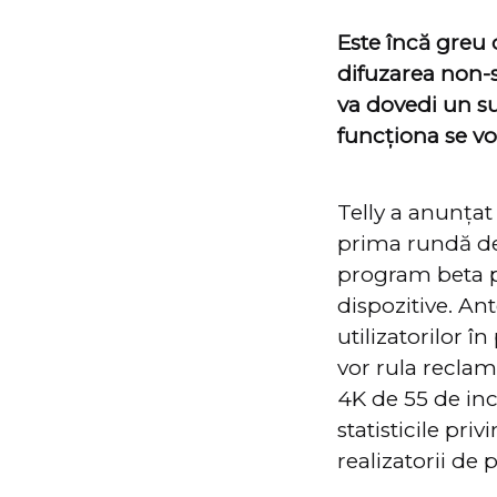
Este încă greu 
difuzarea non-s
va dovedi un su
funcționa se vo
Telly a anunțat 
prima rundă de c
program beta pe
dispozitive. Ant
utilizatorilor î
vor rula reclam
4K de 55 de inc
statisticile pri
realizatorii de