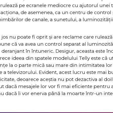
 rulează pe ecranele mediocre cu ajutorul unei 
a acționa, de asemenea, ca un centru de control
mbărilor de canale, a sunetului, a luminozității ș
 jos nu poate fi oprit și are reclame care ruleaz
spune că va avea un control separat al luminozită
ea deranjant în întuneric. Desigur, aceasta este î
rece ideea din spatele modelului Telly este că uti
nțe la o parte mică sau mare din intimitatea lo
ite a televizorului. Evident, acest lucru este mai
icitate, deoarece aceștia nu pot dezactiva al doi
 dacă mesajele lor vor fi mai eficiente pentru 
 dacă îi vor enerva până la moarte într-un inte