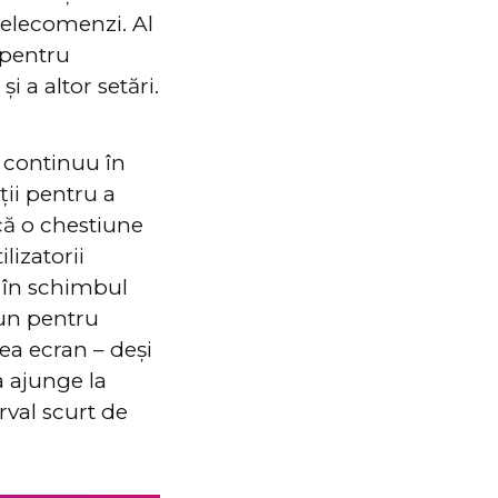
telecomenzi. Al
 pentru
i a altor setări.
ă continuu în
ții pentru a
ncă o chestiune
lizatorii
r în schimbul
 bun pentru
lea ecran – deși
a ajunge la
rval scurt de