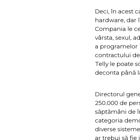
Deci, în acest 
hardware, dar îi
Compania le cer
vârsta, sexul, a
a programelor 
contractului de
Telly le poate s
deconta până la
Directorul gen
250.000 de pers
săptămâni de în
categoria demog
diverse sisteme
ar trebui să fie