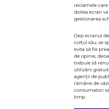
reclamele care
doilea ecran v
gestionarea schi
Deși ecranul de
colțul său, se 
evita să fie pr
de opinie, deoa
trebuie să renu
utilizării gratu
agenții de publ
rămâne de văzut
consumatori sau
timp.