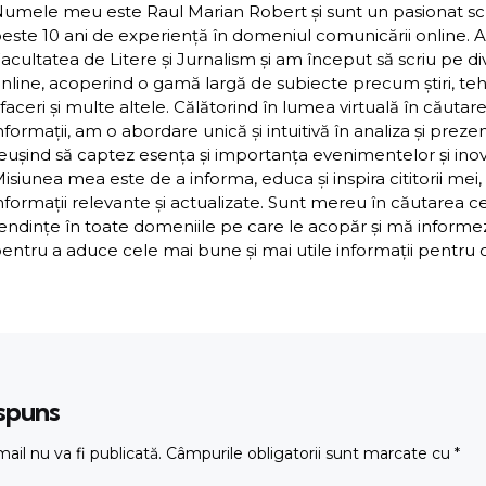
umele meu este Raul Marian Robert și sunt un pasionat scriit
este 10 ani de experiență în domeniul comunicării online. 
acultatea de Litere și Jurnalism și am început să scriu pe d
nline, acoperind o gamă largă de subiecte precum știri, teh
faceri și multe altele. Călătorind în lumea virtuală în căutar
nformații, am o abordare unică și intuitivă în analiza și preze
eușind să captez esența și importanța evenimentelor și inova
isiunea mea este de a informa, educa și inspira cititorii mei,
nformații relevante și actualizate. Sunt mereu în căutarea c
endințe în toate domeniile pe care le acopăr și mă inform
entru a aduce cele mai bune și mai utile informații pentru cit
ăspuns
ail nu va fi publicată.
Câmpurile obligatorii sunt marcate cu
*