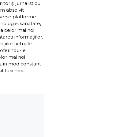
or și jurnalist cu
Am absolvit
iverse platforme
nologie, sănătate,
ea celor mai noi
ntarea informațiilor,
țiilor actuale.
 oferindu-le
elor mai noi
ez în mod constant
itorii mei.