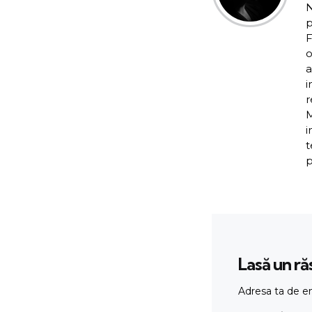
N
p
F
o
a
i
r
M
i
t
p
Lasă un r
Adresa ta de em