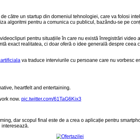
de către un startup din domeniul tehnologiei, care va folosi inteli
liza algoritmi pentru a comunica cu publicul, bazându-se pe conți
 videoclipuri pentru situațiile în care nu există înregistrări vid
ezintă exact realitatea, ci doar oferă o idee generală despre ceea 
artificiala
va traduce interviurile cu persoane care nu vorbesc en
ative, heartfelt and entertaining.
work now.
pic.twitter.com/61TaG6Kix3
eaming, dar scopul final este de a crea o aplicație pentru smartph
i interesează.