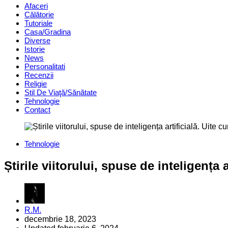
Afaceri
Călătorie
Tutoriale
Casa/Gradina
Diverse
Istorie
News
Personalitati
Recenzii
Religie
Stil De Viaţă/Sănătate
Tehnologie
Contact
Categories
Tehnologie
Știrile viitorului, spuse de inteligența 
Posted
R.M.
by
decembrie 18, 2023