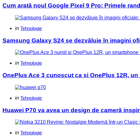
Cum arată noul Google Pixel 9 Pro: Primele rand
Categories
Posted
in
Tehnologie
in
Samsung Galaxy S24 se dezvăluie în imagini ofi
Categories
Posted
in
Tehnologie
in
OnePlus Ace 3 cunoscut ca si OnePlus 12R, un 
Categories
Posted
in
Tehnologie
in
Huawei P70 va avea un design de cameră inspir
Categories
Posted
in
Tehnologie
in