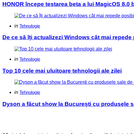
HONOR începe testarea beta a lui MagicOS 8.0 
Categories
Posted
in
Tehnologie
in
De ce să îți actualizezi Windows cât mai repede 
Categories
Posted
in
Tehnologie
in
Top 10 cele mai uluitoare tehnologii ale zilei
Categories
Posted
in
Tehnologie
in
Dyson a făcut show la București cu produsele s