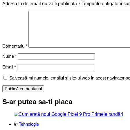
Adresa ta de email nu va fi publicată.
Câmpurile obligatorii su
Comentariu
*
Nume
*
Email
*
Salvează-mi numele, emailul și site-ul web în acest navigator p
S-ar putea sa-ti placa
Categories
Posted
in
Tehnologie
in