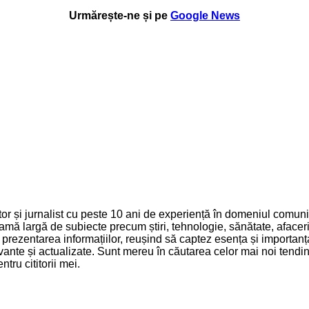
Urmărește-ne și pe
Google News
 și jurnalist cu peste 10 ani de experiență în domeniul comunică
mă largă de subiecte precum știri, tehnologie, sănătate, afaceri 
și prezentarea informațiilor, reușind să captez esența și importa
relevante și actualizate. Sunt mereu în căutarea celor mai noi ten
tru cititorii mei.