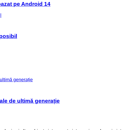
bazat pe Android 14
posibil
ale de ultimă generație