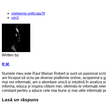
inteligenta artificiala
78
stiri
3
Written by
R.M.
Numele meu este Raul Marian Robert și sunt un pasionat scriitor
am început să scriu pe diverse platforme online, acoperind o ga
mai noi informații, am o abordare unică și intuitivă în analiza 
informa, educa și inspira cititorii mei, oferindu-le informații 
constant pentru a aduce cele mai bune și mai utile informații pen
Lasă un răspuns