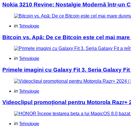
Nokia 3210 Revine: Nostalgie Modernă într-un C
Categories
Posted
in
Tehnologie
in
Bitcoin vs. Apă: De ce Bitcoin este cel mai mar
Categories
Posted
in
Tehnologie
in
Primele imagini cu Galaxy Fit 3. Seria Galaxy Fit 
Categories
Posted
in
Tehnologie
in
Videoclipul promoțional pentru Motorola Razr+ 20
Categories
Posted
in
Tehnologie
in