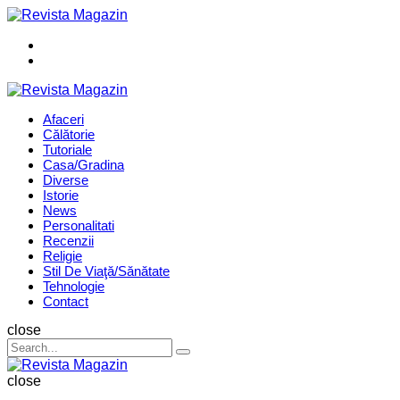
Menu
Search
Revista
Magazin
Menu
Afaceri
Călătorie
Tutoriale
Casa/Gradina
Diverse
Istorie
News
Personalitati
Recenzii
Religie
Stil De Viaţă/Sănătate
Tehnologie
Contact
Search
close
Search
Search
for:
Revista
Magazin
close