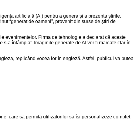
gența artificială (AI) pentru a genera și a prezenta știrile,
nut “generat de oameni”, provenit din surse de știri de
eo ale evenimentelor. Firma de tehnologie a declarat că aceste
ce s-a întâmplat. Imaginile generate de AI vor fi marcate clar în
gleza, replicând vocea lor în engleză. Astfel, publicul va putea
one, care să permită utilizatorilor să își personalizeze complet