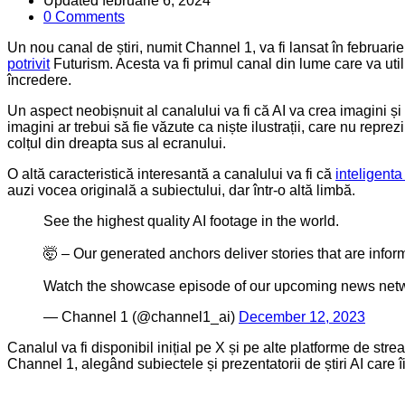
Updated
februarie 6, 2024
0 Comments
Un nou canal de știri, numit Channel 1, va fi lansat în februarie 
potrivit
Futurism. Acesta va fi primul canal din lume care va uti
încredere.
Un aspect neobișnuit al canalului va fi că AI va crea imagini și
imagini ar trebui să fie văzute ca niște ilustrații, care nu repr
colțul din dreapta sus al ecranului.
O altă caracteristică interesantă a canalului va fi că
inteligenta 
auzi vocea originală a subiectului, dar într-o altă limbă.
See the highest quality AI footage in the world.
🤯 – Our generated anchors deliver stories that are inform
Watch the showcase episode of our upcoming news net
— Channel 1 (@channel1_ai)
December 12, 2023
Canalul va fi disponibil inițial pe X și pe alte platforme de str
Channel 1, alegând subiectele și prezentatorii de știri AI care î