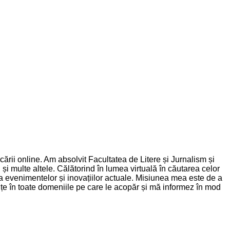
rii online. Am absolvit Facultatea de Litere și Jurnalism și
și multe altele. Călătorind în lumea virtuală în căutarea celor
nța evenimentelor și inovațiilor actuale. Misiunea mea este de a
dințe în toate domeniile pe care le acopăr și mă informez în mod