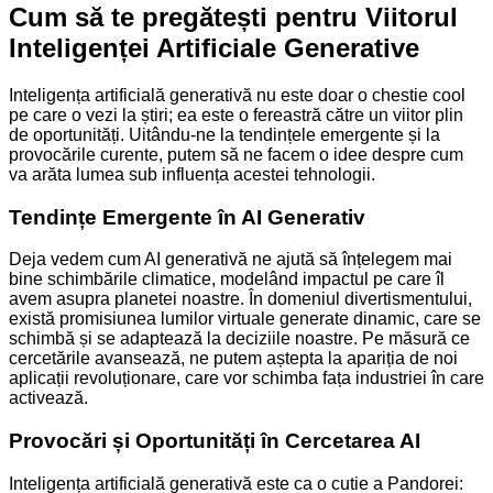
Cum să te pregătești pentru Viitorul
Inteligenței Artificiale Generative
Inteligența artificială generativă nu este doar o chestie cool
pe care o vezi la știri; ea este o fereastră către un viitor plin
de oportunități. Uitându-ne la tendințele emergente și la
provocările curente, putem să ne facem o idee despre cum
va arăta lumea sub influența acestei tehnologii.
Tendințe Emergente în AI Generativ
Deja vedem cum AI generativă ne ajută să înțelegem mai
bine schimbările climatice, modelând impactul pe care îl
avem asupra planetei noastre. În domeniul divertismentului,
există promisiunea lumilor virtuale generate dinamic, care se
schimbă și se adaptează la deciziile noastre. Pe măsură ce
cercetările avansează, ne putem aștepta la apariția de noi
aplicații revoluționare, care vor schimba fața industriei în care
activează.
Provocări și Oportunități în Cercetarea AI
Inteligența artificială generativă este ca o cutie a Pandorei: