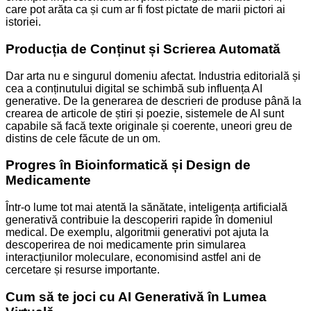
care pot arăta ca și cum ar fi fost pictate de marii pictori ai
istoriei.
Producția de Conținut și Scrierea Automată
Dar arta nu e singurul domeniu afectat. Industria editorială și
cea a conținutului digital se schimbă sub influența AI
generative. De la generarea de descrieri de produse până la
crearea de articole de știri și poezie, sistemele de AI sunt
capabile să facă texte originale și coerente, uneori greu de
distins de cele făcute de un om.
Progres în Bioinformatică și Design de
Medicamente
Într-o lume tot mai atentă la sănătate, inteligența artificială
generativă contribuie la descoperiri rapide în domeniul
medical. De exemplu, algoritmii generativi pot ajuta la
descoperirea de noi medicamente prin simularea
interacțiunilor moleculare, economisind astfel ani de
cercetare și resurse importante.
Cum să te joci cu AI Generativă în Lumea