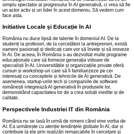
simplu spectator al progresului în AI generativă, ci vrea să fie
un actor activ și un lider în acest domeniu. Să vedem cum
face asta.
Initiative Locale și Educație în AI
România nu duce lipsă de talente în domeniul AI. De la
studenți la profesori, de la cercetători la antreprenori, există
oameni pasionați și dedicați care vor să învețe și să inoveze
în AI. De aceea, în România s-au dezvoltat multe programe
educaționale care să formeze generația viitoare de
specialiști în AI. Universitățile și organizațiile private oferă
cursuri și workshop-uri care să îi familiarizeze pe cei
interesați cu conceptele și tehnicile de AI generativă. De
asemenea, startup-urile tech și companiile de software
românești integrează AI generativă în produsele lor,
demonstrând capacitatea lor de a crea soluții inedite și de
calitate.
Perspectivele Industriei IT din România
România nu se lasă în urmă de nimeni când vine vorba de
AI. Ea urmărește cu atenție tendințele globale în AI, dar și
contribuie la ele prin realizări remarcabile în cercetare și