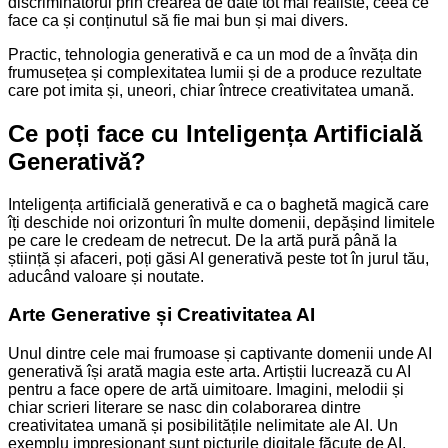
discriminatorul prin crearea de date tot mai realiste, ceea ce
face ca și conținutul să fie mai bun și mai divers.
Practic, tehnologia generativă e ca un mod de a învăța din
frumusețea și complexitatea lumii și de a produce rezultate
care pot imita și, uneori, chiar întrece creativitatea umană.
Ce poți face cu Inteligența Artificială
Generativă?
Inteligența artificială generativă e ca o baghetă magică care
îți deschide noi orizonturi în multe domenii, depășind limitele
pe care le credeam de netrecut. De la artă pură până la
știință și afaceri, poți găsi AI generativă peste tot în jurul tău,
aducând valoare și noutate.
Arte Generative și Creativitatea AI
Unul dintre cele mai frumoase și captivante domenii unde AI
generativă își arată magia este arta. Artiștii lucrează cu AI
pentru a face opere de artă uimitoare. Imagini, melodii și
chiar scrieri literare se nasc din colaborarea dintre
creativitatea umană și posibilitățile nelimitate ale AI. Un
exemplu impresionant sunt picturile digitale făcute de AI,