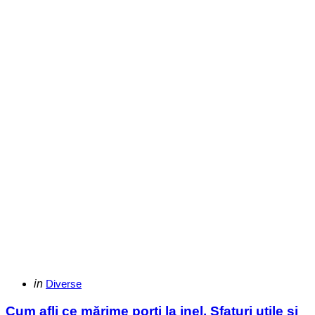
Categories
Posted
in
Diverse
in
Cum afli ce mărime porți la inel. Sfaturi utile și