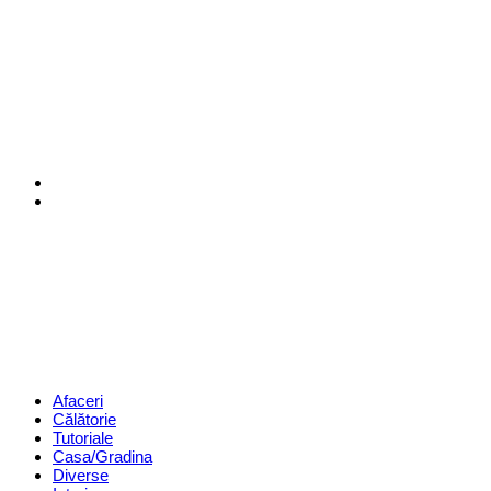
Menu
Search
Revista
Magazin
Menu
Afaceri
Călătorie
Tutoriale
Casa/Gradina
Diverse