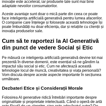
inovație este accelerat, iar produsele tale sunt mai bine
adaptate nevoilor consumatorilor.
Aceste avantaje sunt doar o mică parte din ceea ce poate
face inteligența artificială generativă pentru lumea afacerilor.
O companie care înțelege și folosește această tehnologie își
poate îmbunătăți nu doar eficiența, dar și relațiile cu clienții și
inovația produselor sale.
Cum să te raportezi la AI Generativă
din punct de vedere Social și Etic
Pe măsură ce inteligența artificială generativă devine tot mai
prezentă în diverse domenii, este esențial să ne gândim la
impactul său social și etic. Cum ne afectează această
tehnologie locul de muncă, creativitatea și viața personală?
Vom discuta despre aceste aspecte importante în secțiunea
următoare.
Dezbateri Etice și Considerații Morale
Folosirea AI generative ridică întrebări importante despre
originalitate și proprietate intelectuală. Când o operă de artă
este făcută de un algoritm, cine este adevăratul autor? De