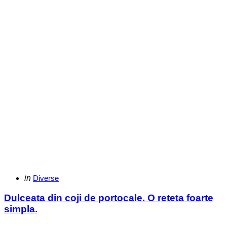
Categories
Posted
in
Diverse
in
Dulceata din coji de portocale. O reteta foarte
simpla.