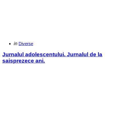
Categories
Posted
in
Diverse
in
Jurnalul adolescentului. Jurnalul de la
saisprezece ani.