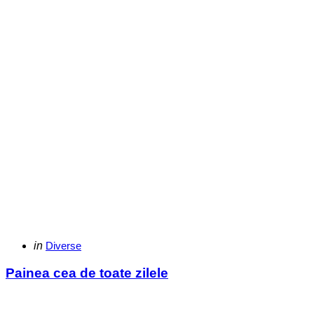
Categories
Posted
in
Diverse
in
Painea cea de toate zilele