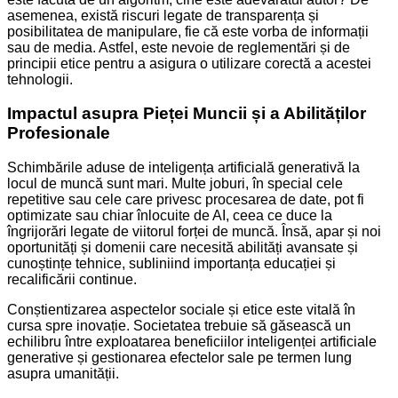
asemenea, există riscuri legate de transparența și
posibilitatea de manipulare, fie că este vorba de informații
sau de media. Astfel, este nevoie de reglementări și de
principii etice pentru a asigura o utilizare corectă a acestei
tehnologii.
Impactul asupra Pieței Muncii și a Abilităților
Profesionale
Schimbările aduse de inteligența artificială generativă la
locul de muncă sunt mari. Multe joburi, în special cele
repetitive sau cele care privesc procesarea de date, pot fi
optimizate sau chiar înlocuite de AI, ceea ce duce la
îngrijorări legate de viitorul forței de muncă. Însă, apar și noi
oportunități și domenii care necesită abilități avansate și
cunoștințe tehnice, subliniind importanța educației și
recalificării continue.
Conștientizarea aspectelor sociale și etice este vitală în
cursa spre inovație. Societatea trebuie să găsească un
echilibru între exploatarea beneficiilor inteligenței artificiale
generative și gestionarea efectelor sale pe termen lung
asupra umanității.