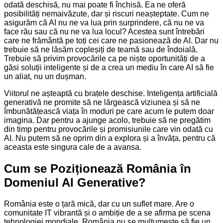
odată deschisă, nu mai poate fi închisă. Ea ne oferă
posibilități nemaivăzute, dar și riscuri neașteptate. Cum ne
asigurăm că AI nu ne va lua prin surprindere, că nu ne va
face rău sau că nu ne va lua locul? Acestea sunt întrebări
care ne frământă pe toți cei care ne pasionează de AI. Dar nu
trebuie să ne lăsăm copleșiți de teamă sau de îndoială.
Trebuie să privim provocările ca pe niște oportunități de a
găsi soluții inteligente și de a crea un mediu în care AI să fie
un aliat, nu un dușman.
Viitorul ne așteaptă cu brațele deschise. Inteligența artificială
generativă ne promite să ne lărgească viziunea și să ne
îmbunătățească viața în moduri pe care acum le putem doar
imagina. Dar pentru a ajunge acolo, trebuie să ne pregătim
din timp pentru provocările și promisiunile care vin odată cu
AI. Nu putem să ne oprim din a explora și a învăța, pentru că
aceasta este singura cale de a avansa.
Cum se Poziționează România în
Domeniul AI Generative?
România este o țară mică, dar cu un suflet mare. Are o
comunitate IT vibrantă și o ambiție de a se afirma pe scena
tehnologiei mondiale. România nu se mulțumește să fie un