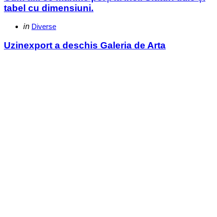
tabel cu dimensiuni.
Categories
Posted
in
Diverse
in
Uzinexport a deschis Galeria de Arta