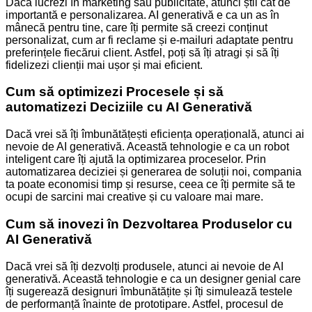
Dacă lucrezi în marketing sau publicitate, atunci știi cât de
importantă e personalizarea. AI generativă e ca un as în
mânecă pentru tine, care îți permite să creezi conținut
personalizat, cum ar fi reclame și e-mailuri adaptate pentru
preferințele fiecărui client. Astfel, poți să îți atragi și să îți
fidelizezi clienții mai ușor și mai eficient.
Cum să optimizezi Procesele și să
automatizezi Deciziile cu AI Generativă
Dacă vrei să îți îmbunătățești eficiența operațională, atunci ai
nevoie de AI generativă. Această tehnologie e ca un robot
inteligent care îți ajută la optimizarea proceselor. Prin
automatizarea deciziei și generarea de soluții noi, compania
ta poate economisi timp și resurse, ceea ce îți permite să te
ocupi de sarcini mai creative și cu valoare mai mare.
Cum să inovezi în Dezvoltarea Produselor cu
AI Generativă
Dacă vrei să îți dezvolți produsele, atunci ai nevoie de AI
generativă. Această tehnologie e ca un designer genial care
îți sugerează designuri îmbunătățite și îți simulează testele
de performanță înainte de prototipare. Astfel, procesul de