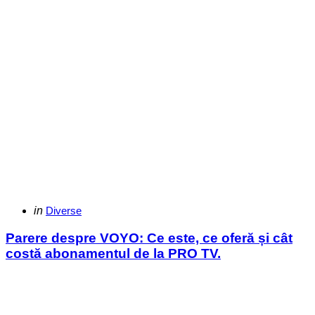
Categories
Posted
in
Diverse
in
Parere despre VOYO: Ce este, ce oferă și cât
costă abonamentul de la PRO TV.