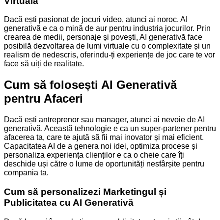
Virtuală
Dacă ești pasionat de jocuri video, atunci ai noroc. AI
generativă e ca o mină de aur pentru industria jocurilor. Prin
crearea de medii, personaje și povești, AI generativă face
posibilă dezvoltarea de lumi virtuale cu o complexitate și un
realism de nedescris, oferindu-ți experiențe de joc care te vor
face să uiți de realitate.
Cum să folosești AI Generativă
pentru Afaceri
Dacă ești antreprenor sau manager, atunci ai nevoie de AI
generativă. Această tehnologie e ca un super-partener pentru
afacerea ta, care te ajută să fii mai inovator și mai eficient.
Capacitatea AI de a genera noi idei, optimiza procese și
personaliza experiența clienților e ca o cheie care îți
deschide uși către o lume de oportunități nesfârșite pentru
compania ta.
Cum să personalizezi Marketingul și
Publicitatea cu AI Generativă