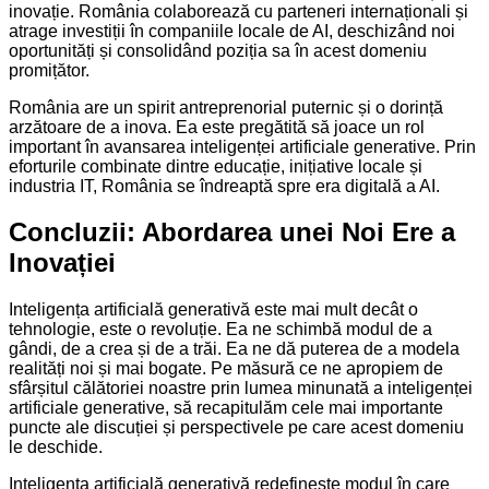
inovație. România colaborează cu parteneri internaționali și
atrage investiții în companiile locale de AI, deschizând noi
oportunități și consolidând poziția sa în acest domeniu
promițător.
România are un spirit antreprenorial puternic și o dorință
arzătoare de a inova. Ea este pregătită să joace un rol
important în avansarea inteligenței artificiale generative. Prin
eforturile combinate dintre educație, inițiative locale și
industria IT, România se îndreaptă spre era digitală a AI.
Concluzii: Abordarea unei Noi Ere a
Inovației
Inteligența artificială generativă este mai mult decât o
tehnologie, este o revoluție. Ea ne schimbă modul de a
gândi, de a crea și de a trăi. Ea ne dă puterea de a modela
realități noi și mai bogate. Pe măsură ce ne apropiem de
sfârșitul călătoriei noastre prin lumea minunată a inteligenței
artificiale generative, să recapitulăm cele mai importante
puncte ale discuției și perspectivele pe care acest domeniu
le deschide.
Inteligența artificială generativă redefinește modul în care