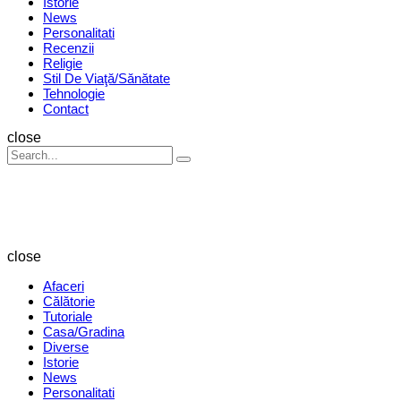
Istorie
News
Personalitati
Recenzii
Religie
Stil De Viaţă/Sănătate
Tehnologie
Contact
Search
close
Search
Search
for:
Revista
Magazin
close
Afaceri
Călătorie
Tutoriale
Casa/Gradina
Diverse
Istorie
News
Personalitati