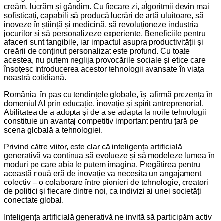
creăm, lucrăm și gândim. Cu fiecare zi, algoritmii devin mai
sofisticați, capabili să producă lucrări de artă uluitoare, să
inoveze în știință și medicină, să revoluționeze industria
jocurilor și să personalizeze experiențe. Beneficiile pentru
afaceri sunt tangibile, iar impactul asupra productivității și
creării de conținut personalizat este profund. Cu toate
acestea, nu putem neglija provocările sociale și etice care
însoțesc introducerea acestor tehnologii avansate în viața
noastră cotidiană.
România, în pas cu tendințele globale, își afirmă prezența în
domeniul AI prin educație, inovație și spirit antreprenorial.
Abilitatea de a adopta și de a se adapta la noile tehnologii
constituie un avantaj competitiv important pentru țară pe
scena globală a tehnologiei.
Privind către viitor, este clar că inteligența artificială
generativă va continua să evolueze și să modeleze lumea în
moduri pe care abia le putem imagina. Pregătirea pentru
această nouă eră de inovație va necesita un angajament
colectiv – o colaborare între pionieri de tehnologie, creatori
de politici și fiecare dintre noi, ca indivizi ai unei societăți
conectate global.
Inteligența artificială generativă ne invită să participăm activ