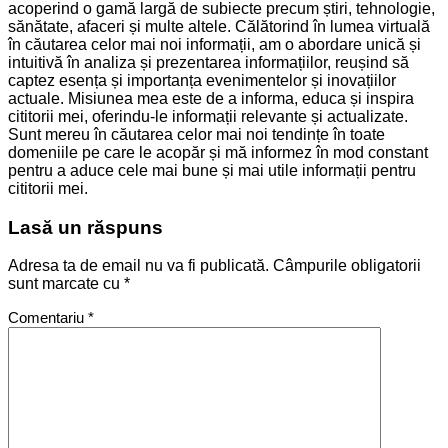
acoperind o gamă largă de subiecte precum știri, tehnologie,
sănătate, afaceri și multe altele. Călătorind în lumea virtuală
în căutarea celor mai noi informații, am o abordare unică și
intuitivă în analiza și prezentarea informațiilor, reușind să
captez esența și importanța evenimentelor și inovațiilor
actuale. Misiunea mea este de a informa, educa și inspira
cititorii mei, oferindu-le informații relevante și actualizate.
Sunt mereu în căutarea celor mai noi tendințe în toate
domeniile pe care le acopăr și mă informez în mod constant
pentru a aduce cele mai bune și mai utile informații pentru
cititorii mei.
Lasă un răspuns
Adresa ta de email nu va fi publicată.
Câmpurile obligatorii
sunt marcate cu
*
Comentariu
*