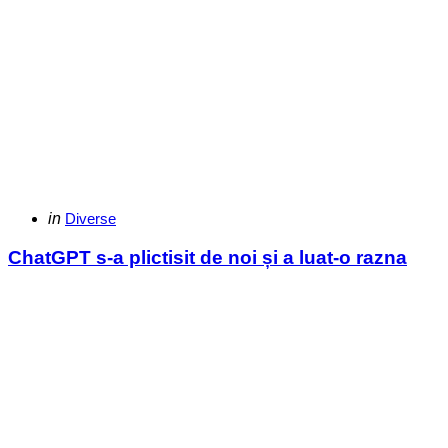
Categories
Posted
in
Diverse
in
ChatGPT s-a plictisit de noi și a luat-o razna