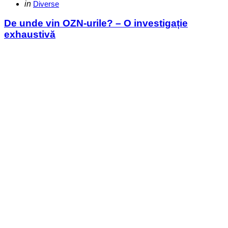
Categories
Posted
in
Diverse
in
De unde vin OZN-urile? – O investigație
exhaustivă