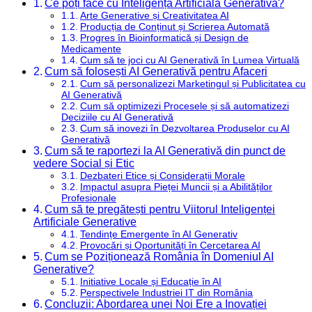
Ce poți face cu Inteligența Artificială Generativă?
Arte Generative și Creativitatea AI
Producția de Conținut și Scrierea Automată
Progres în Bioinformatică și Design de
Medicamente
Cum să te joci cu AI Generativă în Lumea Virtuală
Cum să folosești AI Generativă pentru Afaceri
Cum să personalizezi Marketingul și Publicitatea cu
AI Generativă
Cum să optimizezi Procesele și să automatizezi
Deciziile cu AI Generativă
Cum să inovezi în Dezvoltarea Produselor cu AI
Generativă
Cum să te raportezi la AI Generativă din punct de
vedere Social și Etic
Dezbateri Etice și Considerații Morale
Impactul asupra Pieței Muncii și a Abilităților
Profesionale
Cum să te pregătești pentru Viitorul Inteligenței
Artificiale Generative
Tendințe Emergente în AI Generativ
Provocări și Oportunități în Cercetarea AI
Cum se Poziționează România în Domeniul AI
Generative?
Initiative Locale și Educație în AI
Perspectivele Industriei IT din România
Concluzii: Abordarea unei Noi Ere a Inovației