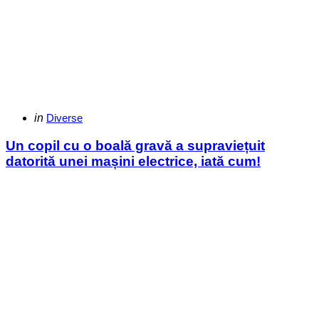
Categories
Posted
in
Diverse
in
Un copil cu o boală gravă a supraviețuit
datorită unei mașini electrice, iată cum!