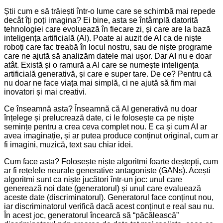
Știi cum e să trăiești într-o lume care se schimbă mai repede
decât îți poți imagina? Ei bine, asta se întâmplă datorită
tehnologiei care evoluează în fiecare zi, și care are la bază
inteligența artificială (AI). Poate ai auzit de AI ca de niște
roboți care fac treabă în locul nostru, sau de niște programe
care ne ajută să analizăm datele mai ușor. Dar AI nu e doar
atât. Există și o ramură a AI care se numește inteligența
artificială generativă, și care e super tare. De ce? Pentru că
nu doar ne face viața mai simplă, ci ne ajută să fim mai
inovatori și mai creativi.
Ce înseamnă asta? Înseamnă că AI generativă nu doar
înțelege și prelucrează date, ci le folosește ca pe niște
semințe pentru a crea ceva complet nou. E ca și cum AI ar
avea imaginație, și ar putea produce conținut original, cum ar
fi imagini, muzică, text sau chiar idei.
Cum face asta? Folosește niște algoritmi foarte deștepți, cum
ar fi rețelele neurale generative antagoniste (GANs). Acești
algoritmi sunt ca niște jucători într-un joc: unul care
generează noi date (generatorul) și unul care evaluează
aceste date (discriminatorul). Generatorul face conținut nou,
iar discriminatorul verifică dacă acest conținut e real sau nu.
În acest joc, generatorul încearcă să “păcălească”