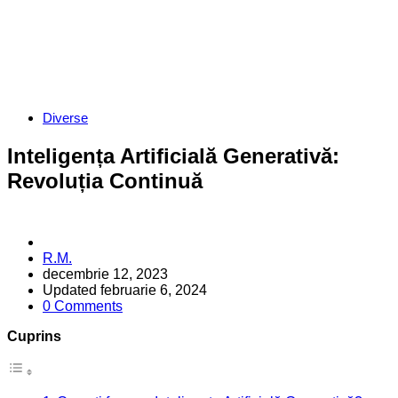
Categories
Diverse
Inteligența Artificială Generativă:
Revoluția Continuă
Posted
R.M.
by
decembrie 12, 2023
Updated
februarie 6, 2024
0 Comments
Cuprins