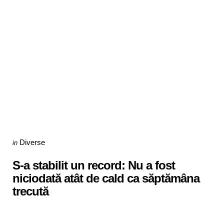
Categories
Posted
Diverse
in
in
S-a stabilit un record: Nu a fost
niciodată atât de cald ca săptămâna
trecută