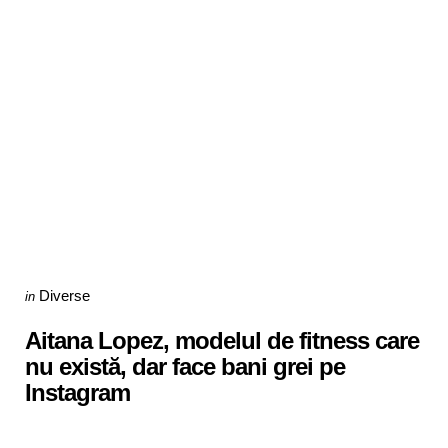
Categories
Posted
Diverse
in
in
Aitana Lopez, modelul de fitness care
nu există, dar face bani grei pe
Instagram