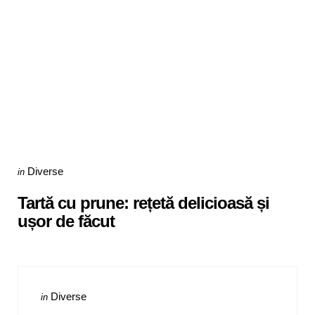
Categories
Posted
Diverse
in
in
Tartă cu prune: rețetă delicioasă și
ușor de făcut
Categories
Posted
Diverse
in
in