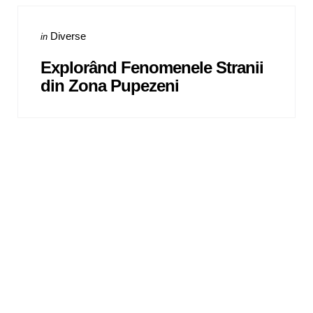
Categories
Posted
Diverse
in
in
Explorând Fenomenele Stranii
din Zona Pupezeni