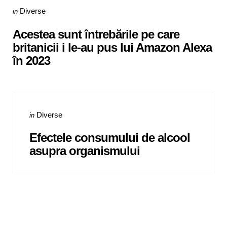
Categories
Posted
Diverse
in
in
Acestea sunt întrebările pe care
britanicii i le-au pus lui Amazon Alexa
în 2023
Categories
Posted
Diverse
in
in
Efectele consumului de alcool
asupra organismului