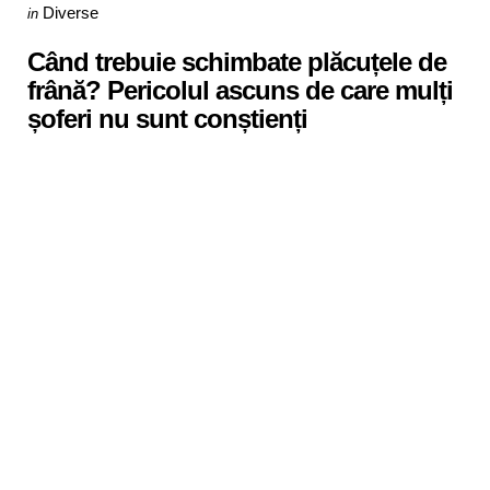
Categories
Posted
Diverse
in
in
Când trebuie schimbate plăcuțele de
frână? Pericolul ascuns de care mulți
șoferi nu sunt conștienți