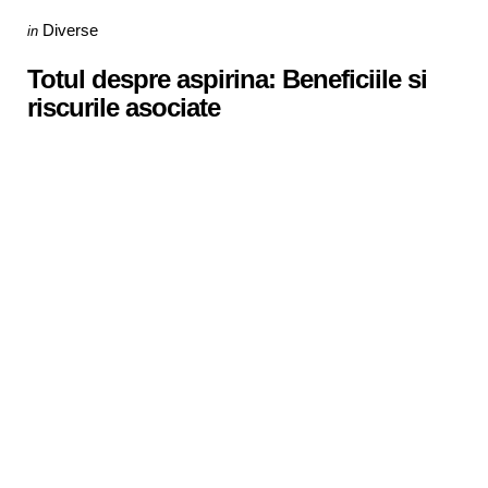
Categories
Posted
Diverse
in
in
Totul despre aspirina: Beneficiile si
riscurile asociate