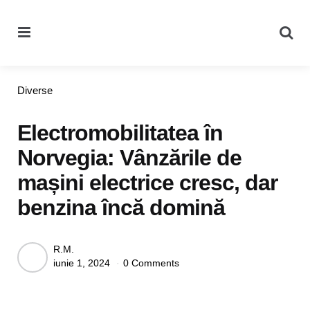
Menu
Se
Categories
Diverse
Electromobilitatea în
Norvegia: Vânzările de
mașini electrice cresc, dar
benzina încă domină
Posted
R.M.
iunie 1, 2024
0 Comments
by