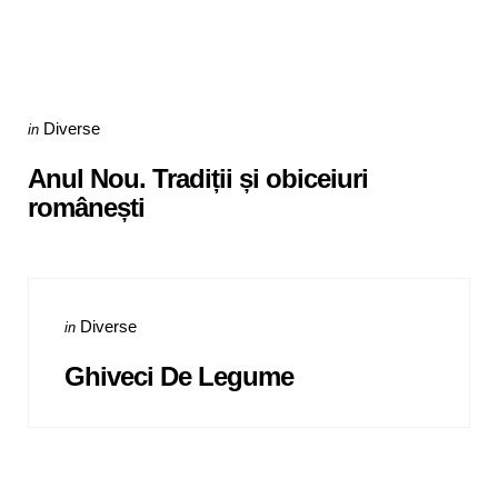
Categories
Posted
Diverse
in
in
Anul Nou. Tradiții și obiceiuri
românești
Categories
Posted
Diverse
in
in
Ghiveci De Legume