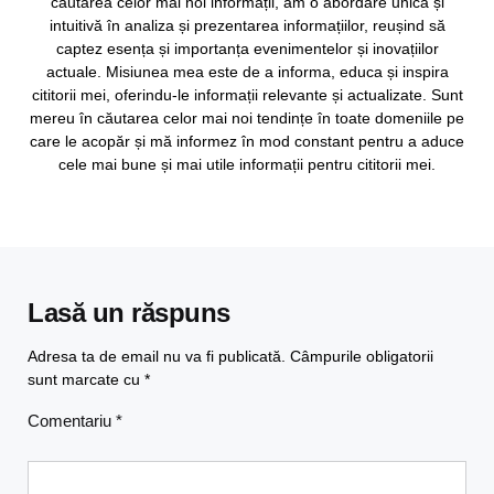
căutarea celor mai noi informații, am o abordare unică și
intuitivă în analiza și prezentarea informațiilor, reușind să
captez esența și importanța evenimentelor și inovațiilor
actuale. Misiunea mea este de a informa, educa și inspira
cititorii mei, oferindu-le informații relevante și actualizate. Sunt
mereu în căutarea celor mai noi tendințe în toate domeniile pe
care le acopăr și mă informez în mod constant pentru a aduce
cele mai bune și mai utile informații pentru cititorii mei.
Lasă un răspuns
Adresa ta de email nu va fi publicată.
Câmpurile obligatorii
sunt marcate cu
*
Comentariu
*