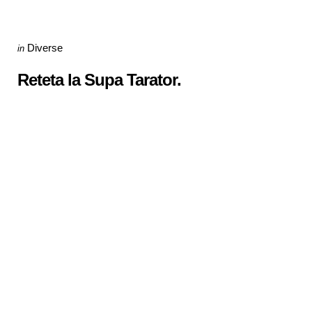
Categories
Posted
Diverse
in
in
Reteta la Supa Tarator.