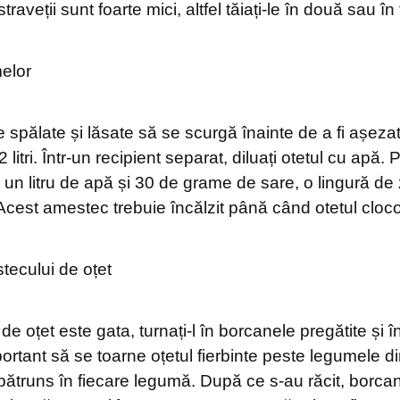
raveții sunt foarte mici, altfel tăiați-le în două sau în 
elor
 spălate și lăsate să se scurgă înainte de a fi așeza
litri. Într-un recipient separat, diluați otetul cu apă. P
 un litru de apă și 30 de grame de sare, o lingură de
 Acest amestec trebuie încălzit până când otetul cloco
ecului de oțet
 oțet este gata, turnați-l în borcanele pregătite și în
ortant să se toarne oțetul fierbinte peste legumele di
 pătruns în fiecare legumă. După ce s-au răcit, borcan