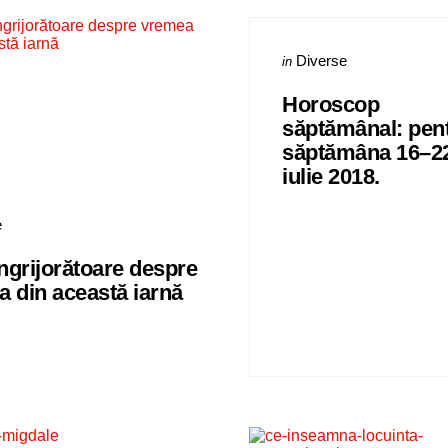
Categories
Posted
Diverse
in
in
Horoscop
săptămânal: pen
săptămâna 16–2
iulie 2018.
s
e
îngrijorătoare despre
 din această iarnă