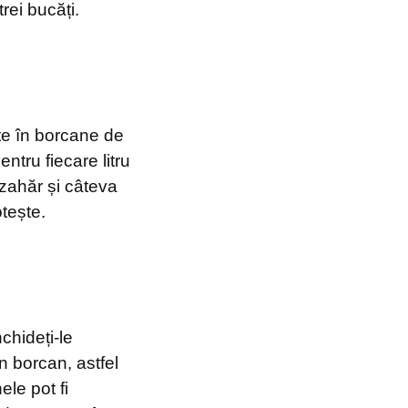
trei bucăți.
te în borcane de
entru fiecare litru
 zahăr și câteva
tește.
chideți-le
n borcan, astfel
ele pot fi