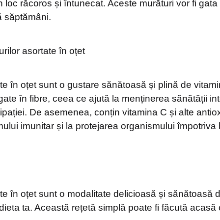
n loc răcoros și întunecat. Aceste murături vor fi ga
ă săptămâni.
rilor asortate în oțet
te în oțet sunt o gustare sănătoasă și plină de vitami
te în fibre, ceea ce ajută la menținerea sănătății inte
pației. De asemenea, conțin vitamina C și alte antiox
mului imunitar și la protejarea organismului împotriva b
ate în oțet sunt o modalitate delicioasă și sănătoasă
dieta ta. Această rețetă simplă poate fi făcută acasă