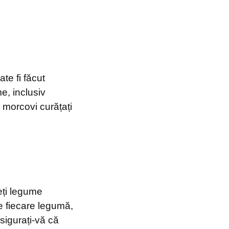
te fi făcut
e, inclusiv
 morcovi curățați
eți legume
e fiecare legumă,
sigurați-vă că