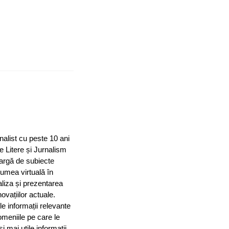
nalist cu peste 10 ani
e Litere și Jurnalism
largă de subiecte
 lumea virtuală în
aliza și prezentarea
ovațiilor actuale.
le informații relevante
omeniile pe care le
mai utile informații