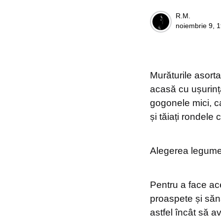
Posted
R.M.
noiembrie 9, 
by
Murăturile asortat
acasă cu ușurinț
gogonele mici, ca
și tăiați rondele 
Alegerea legume
Pentru a face ace
proaspete și săn
astfel încât să a