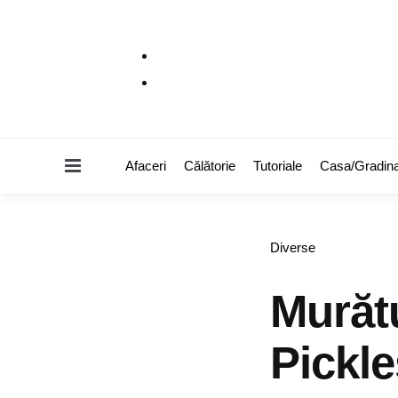
Menu
Afaceri
Călătorie
Tutoriale
Casa/Gradin
Categories
Diverse
Murătu
Pickle