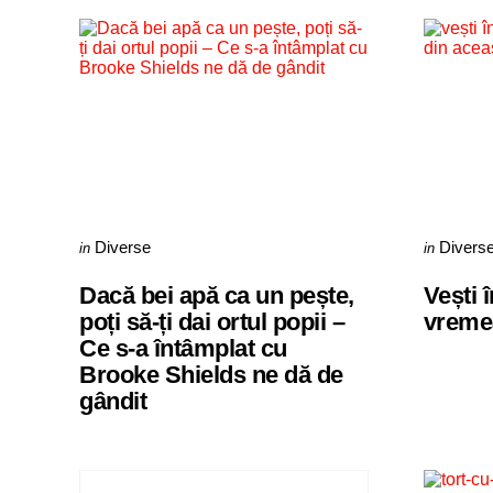
Categories
Categorie
Posted
Posted
Diverse
Divers
in
in
in
in
Dacă bei apă ca un pește,
Vești 
poți să-ți dai ortul popii –
vremea
Ce s-a întâmplat cu
Brooke Shields ne dă de
gândit