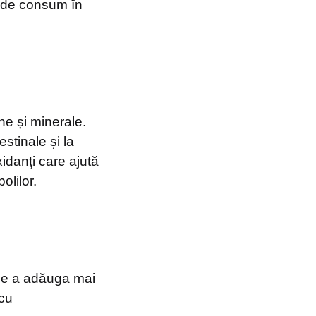
ta de consum în
ne și minerale.
stinale și la
idanți care ajută
olilor.
 de a adăuga mai
 cu