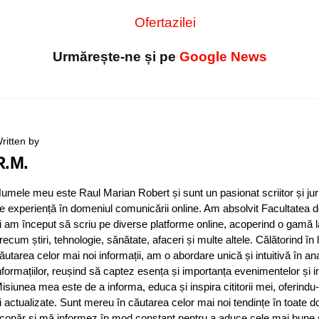
Urmărește-ne și pe
Google News
ritten by
R.M.
umele meu este Raul Marian Robert și sunt un pasionat scriitor și jur
e experiență în domeniul comunicării online. Am absolvit Facultatea d
i am început să scriu pe diverse platforme online, acoperind o gamă 
recum știri, tehnologie, sănătate, afaceri și multe altele. Călătorind în
ăutarea celor mai noi informații, am o abordare unică și intuitivă în an
nformațiilor, reușind să captez esența și importanța evenimentelor și in
isiunea mea este de a informa, educa și inspira cititorii mei, oferindu-
i actualizate. Sunt mereu în căutarea celor mai noi tendințe în toate d
copăr și mă informez în mod constant pentru a aduce cele mai bune și 