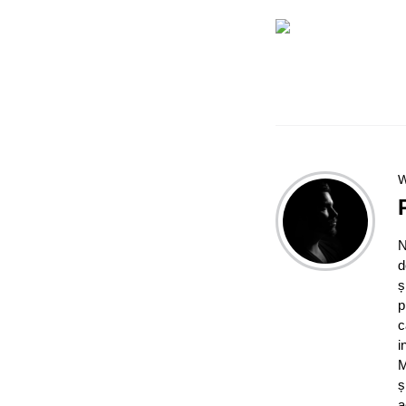
W
N
d
ș
p
c
i
M
ș
a