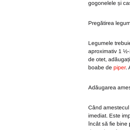
gogonelele și cast
Pregătirea legum
Legumele trebuie
aproximativ 1 ½-2 
de otet, adăugați
boabe de
piper
.
Adăugarea amest
Când amestecul de
imediat. Este imp
încât să fie bine