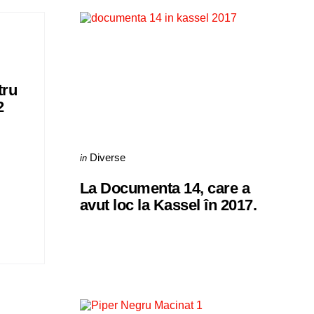
tru
2
Categories
Posted
Diverse
in
in
La Documenta 14, care a
avut loc la Kassel în 2017.