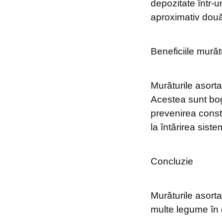
depozitate într-u
aproximativ dou
Beneficiile murătu
Murăturile asorta
Acestea sunt boga
prevenirea consti
la întărirea siste
Concluzie
Murăturile asort
multe legume în 