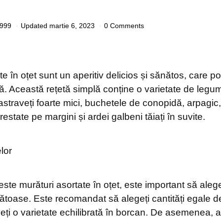
1999
Updated
martie 6, 2023
0 Comments
e în oțet sunt un aperitiv delicios și sănătos, care poa
ă. Această rețetă simplă conține o varietate de legum
straveți foarte mici, buchetele de conopidă, arpagic,
crestate pe margini și ardei galbeni tăiați în suvite.
lor
ste murături asortate în oțet, este important să aleg
ătoase. Este recomandat să alegeți cantități egale d
veți o varietate echilibrată în borcan. De asemenea, a