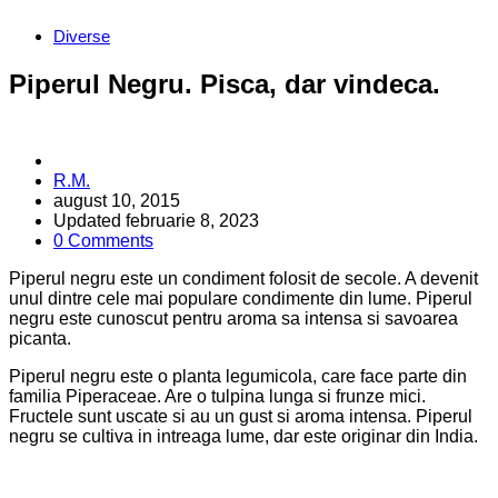
Categories
Diverse
Piperul Negru. Pisca, dar vindeca.
Posted
R.M.
by
august 10, 2015
Updated
februarie 8, 2023
0 Comments
Piperul negru este un condiment folosit de secole. A devenit
unul dintre cele mai populare condimente din lume. Piperul
negru este cunoscut pentru aroma sa intensa si savoarea
picanta.
Piperul negru este o planta legumicola, care face parte din
familia Piperaceae. Are o tulpina lunga si frunze mici.
Fructele sunt uscate si au un gust si aroma intensa. Piperul
negru se cultiva in intreaga lume, dar este originar din India.