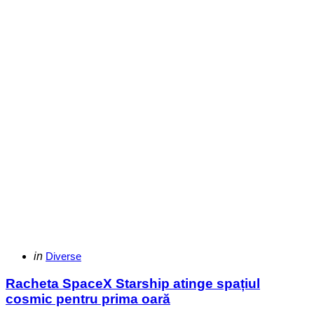
Categories
Posted
in
Diverse
in
Racheta SpaceX Starship atinge spațiul
cosmic pentru prima oară