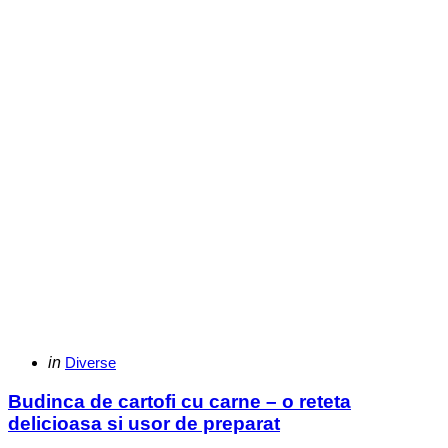
Categories
Posted
in
Diverse
in
Budinca de cartofi cu carne – o reteta
delicioasa si usor de preparat