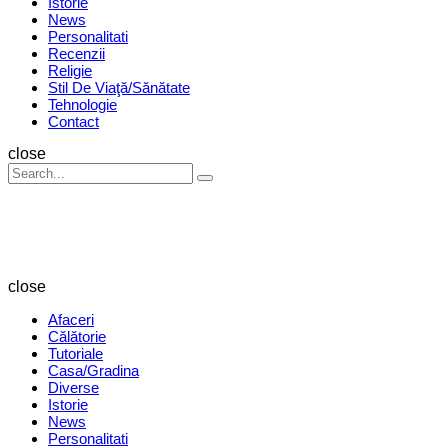
Istorie
News
Personalitati
Recenzii
Religie
Stil De Viaţă/Sănătate
Tehnologie
Contact
Search
close
Search
Search
for:
Revista
Magazin
close
Afaceri
Călătorie
Tutoriale
Casa/Gradina
Diverse
Istorie
News
Personalitati