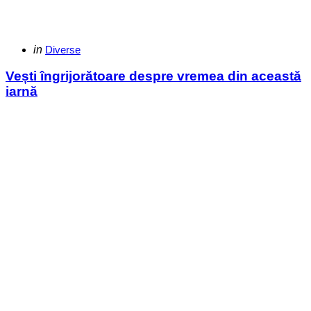
Categories
Posted
in
Diverse
in
Vești îngrijorătoare despre vremea din această
iarnă