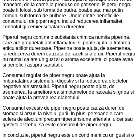
mancare, de la carne la produse de patiserie. Piperul negru
poate fi folosit sub forma de pudra, boabe sau mai putin
comun, sub forma de pulbere. Unele dintre beneficiile
consumului de piper negru includ reducerea inflamatiei,
controlul glicemiei si tratarea durerilor.
Piperul negru contine o substanta chimica numita piperina,
care are proprietati antiinflamatorii si poate ajuta la tratarea
articulatiilor dureroase. Piperina poate ajuta, de asemenea,
la reducerea durerii cauzata de raceli si alergii. Piperul negru
nu numai ca are un gust si o aroma excelente, ci poate avea
si beneficii asupra sanatatii.
Consumul regulat de piper negru poate ajuta la
imbunatatirea sistemului digestiv si la reducerea efectelor
negative ale stresului. Piperul negru poate ajuta, de
asemenea, la ameliorarea simptomelor de raceala si gripa si
poate ajuta la prevenirea diabetului.
Consumul excesiv de piper negru poate cauza dureri de
stomac si arsuri la nivelul gurii. In plus, persoanele care
sufera de afectiuni precum hipertensiune arteriala, ulcer sau
gastrita ar trebui sa evite consumul de piper negru.
In concluzie, piperul negru este un condiment cu un gust si o