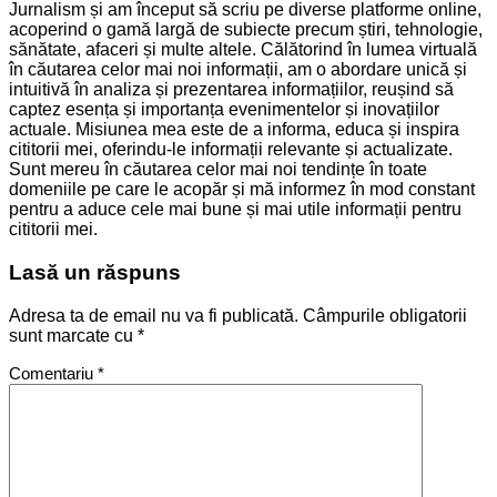
Jurnalism și am început să scriu pe diverse platforme online,
acoperind o gamă largă de subiecte precum știri, tehnologie,
sănătate, afaceri și multe altele. Călătorind în lumea virtuală
în căutarea celor mai noi informații, am o abordare unică și
intuitivă în analiza și prezentarea informațiilor, reușind să
captez esența și importanța evenimentelor și inovațiilor
actuale. Misiunea mea este de a informa, educa și inspira
cititorii mei, oferindu-le informații relevante și actualizate.
Sunt mereu în căutarea celor mai noi tendințe în toate
domeniile pe care le acopăr și mă informez în mod constant
pentru a aduce cele mai bune și mai utile informații pentru
cititorii mei.
Lasă un răspuns
Adresa ta de email nu va fi publicată.
Câmpurile obligatorii
sunt marcate cu
*
Comentariu
*