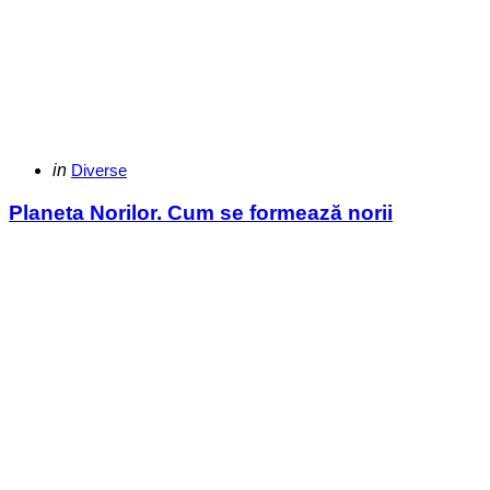
Categories
Posted
in
Diverse
in
Planeta Norilor. Cum se formează norii