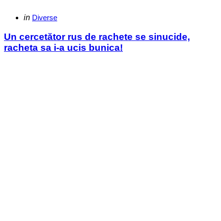
Categories
Posted
in
Diverse
in
Un cercetător rus de rachete se sinucide,
racheta sa i-a ucis bunica!