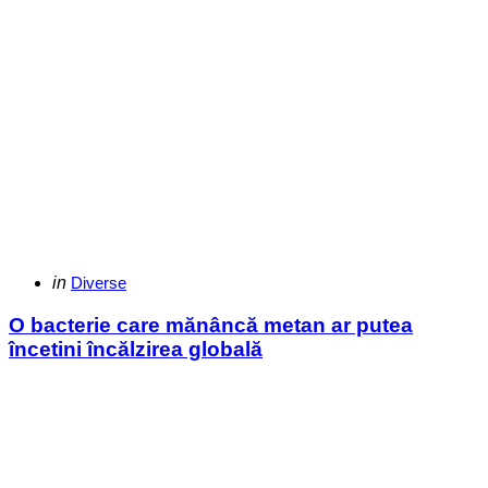
Categories
Posted
in
Diverse
in
O bacterie care mănâncă metan ar putea
încetini încălzirea globală