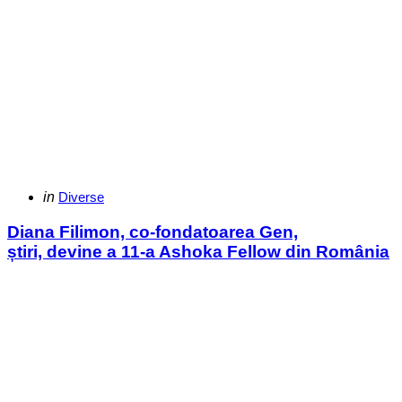
Categories
Posted
in
Diverse
in
Diana Filimon, co-fondatoarea Gen,
știri, devine a 11-a Ashoka Fellow din România