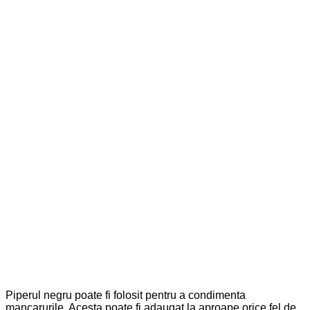
Piperul negru poate fi folosit pentru a condimenta
mancarurile. Acesta poate fi adaugat la aproape orice fel de