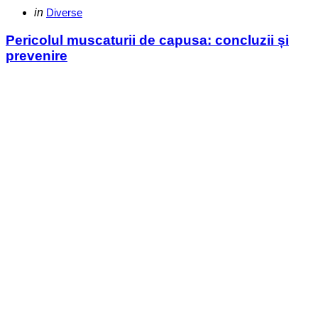
Categories
Posted
in
Diverse
in
Pericolul muscaturii de capusa: concluzii și
prevenire