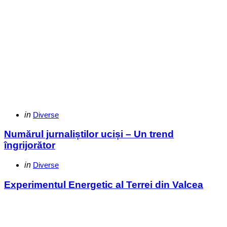
Categories
Posted
in
Diverse
in
Numărul jurnaliștilor uciși – Un trend
îngrijorător
Categories
Posted
in
Diverse
in
Experimentul Energetic al Terrei din Valcea