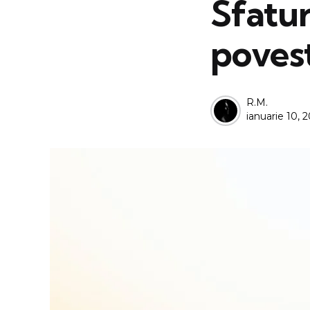
Sfatur
poves
Posted
R.M.
ianuarie 10, 
by