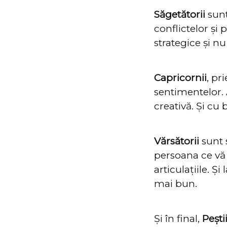
Săgetătorii
sunt
conflictelor și 
strategice și nu 
Capricornii
, pr
sentimentelor. 
creativă. Și cu b
Vărsătorii
sunt s
persoana ce vă 
articulațiile. Ș
mai bun.
Și în final,
Pești