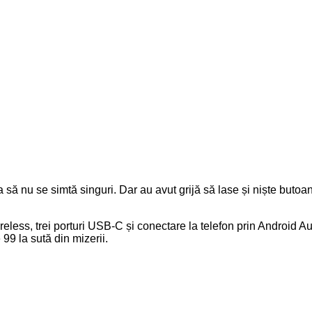
ă nu se simtă singuri. Dar au avut grijă să lase și niște butoane
 wireless, trei porturi USB-C și conectare la telefon prin Androi
99 la sută din mizerii.