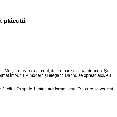
ă plăcută
nou. Mulți credeau că a murit, dar se pare că doar dormea. Și
format într-un EV modern și elegant. Dar nu se opresc aici. Au
ă, cât și în spate, lumina are forma literei “Y”, care se vede și