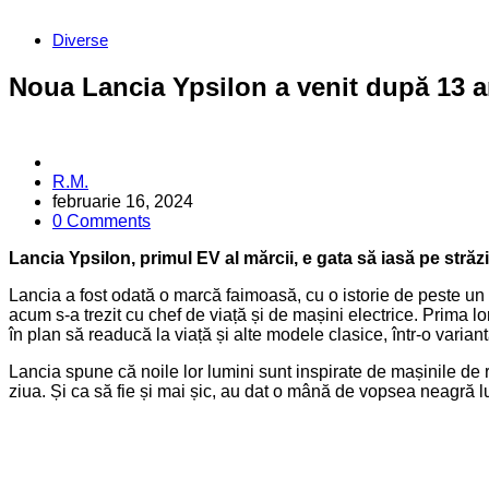
Categories
Diverse
Noua Lancia Ypsilon a venit după 13 an
Posted
R.M.
by
februarie 16, 2024
0 Comments
Lancia Ypsilon, primul EV al mărcii, e gata să iasă pe străzi
Lancia a fost odată o marcă faimoasă, cu o istorie de peste un s
acum s-a trezit cu chef de viață și de mașini electrice. Prima l
în plan să readucă la viață și alte modele clasice, într-o variant
Lancia spune că noile lor lumini sunt inspirate de mașinile de ra
ziua. Și ca să fie și mai șic, au dat o mână de vopsea neagră luc