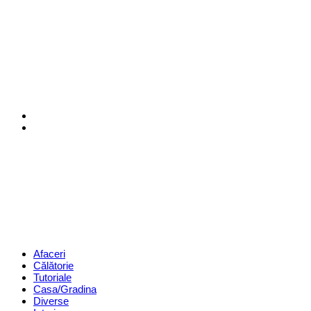
Menu
Search
Revista
Magazin
Menu
Afaceri
Călătorie
Tutoriale
Casa/Gradina
Diverse