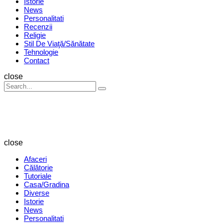
Istorie
News
Personalitati
Recenzii
Religie
Stil De Viaţă/Sănătate
Tehnologie
Contact
Search
close
Search
Search
for:
Revista
Magazin
close
Afaceri
Călătorie
Tutoriale
Casa/Gradina
Diverse
Istorie
News
Personalitati