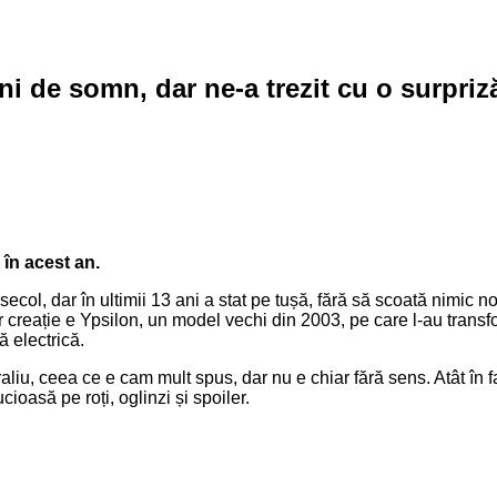
i de somn, dar ne-a trezit cu o surpriz
 în acest an.
ecol, dar în ultimii 13 ani a stat pe tușă, fără să scoată nimic 
or creație e Ypsilon, un model vechi din 2003, pe care l-au trans
ă electrică.
liu, ceea ce e cam mult spus, dar nu e chiar fără sens. Atât în faț
ioasă pe roți, oglinzi și spoiler.