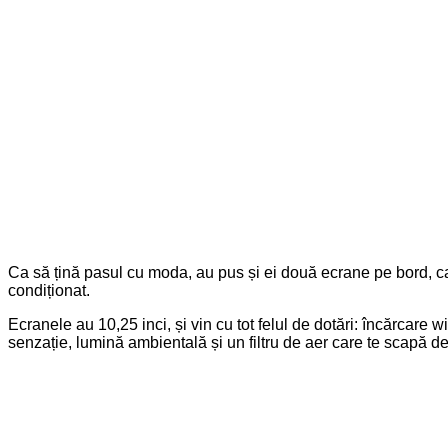
Ca să țină pasul cu moda, au pus și ei două ecrane pe bord, ca s
condiționat.
Ecranele au 10,25 inci, și vin cu tot felul de dotări: încărcare
senzație, lumină ambientală și un filtru de aer care te scapă de 