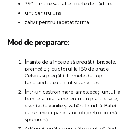
350 g mure sau alte fructe de pădure
unt pentru uns
zahăr pentru tapetat forma
Mod de preparare:
Înainte de a începe să pregătiți brioșele,
preîncălziți cuptorul la 180 de grade
Celsius și pregătiți formele de copt,
tapetându-le cu unt și zahăr tos.
Într-un castron mare, amestecați untul la
temperatura camerei cu un praf de sare,
esența de vanilie și zahărul pudră. Bateți
cu un mixer până când obțineți o cremă
spumoasă.
Adăugați ouăle, unul câte unul, bătând