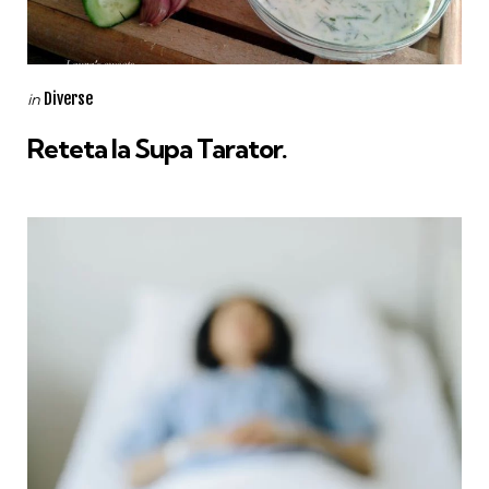
Categories
Posted
Diverse
in
in
Reteta la Supa Tarator.