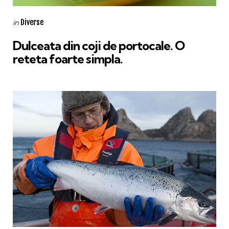
Categories
Posted
Diverse
in
in
Dulceata din coji de portocale. O
reteta foarte simpla.