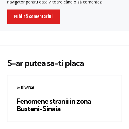
navigator pentru data viitoare când o să comentez.
S-ar putea sa-ti placa
Categories
Posted
Diverse
in
in
Fenomene stranii in zona
Busteni-Sinaia