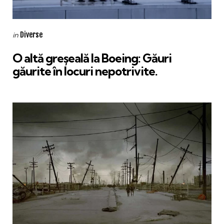
Categories
Posted
Diverse
in
in
O altă greșeală la Boeing: Găuri
găurite în locuri nepotrivite.