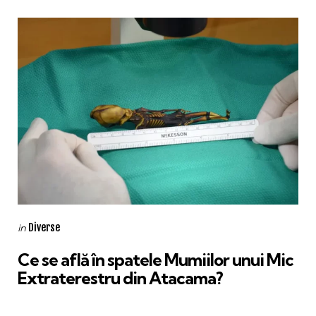
Categories
Posted
Diverse
in
in
Ce se află în spatele Mumiilor unui Mic
Extraterestru din Atacama?