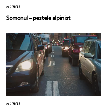
Categories
Posted
Diverse
in
in
Somonul – pestele alpinist
Categories
Posted
Diverse
in