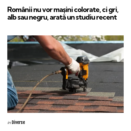
in
Românii nu vor mașini colorate, ci gri,
alb sau negru, arată un studiu recent
Categories
Posted
Diverse
in
in