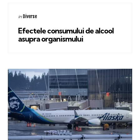
Categories
Posted
Diverse
in
in
Efectele consumului de alcool
asupra organismului