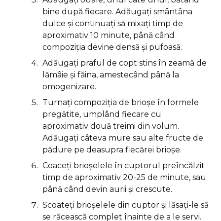
bine după fiecare. Adăugați smântâna
dulce și continuați să mixați timp de
aproximativ 10 minute, până când
compoziția devine densă și pufoasă.
Adăugați praful de copt stins în zeamă de
lămâie și făina, amestecând până la
omogenizare.
Turnați compoziția de brioșe în formele
pregătite, umplând fiecare cu
aproximativ două treimi din volum.
Adăugați câteva mure sau alte fructe de
pădure pe deasupra fiecărei brioșe.
Coaceți brioșelele în cuptorul preîncălzit
timp de aproximativ 20-25 de minute, sau
până când devin aurii și crescute.
Scoateți brioșelele din cuptor și lăsați-le să
se răcească complet înainte de a le servi.