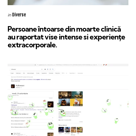
Categories
Posted
Diverse
in
in
Persoane întoarse din moarte clinică
au raportat vise intense si experiențe
extracorporale.