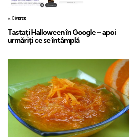
Categories
Posted
Diverse
in
in
Tastați Halloween în Google – apoi
urmăriți ce se întâmplă