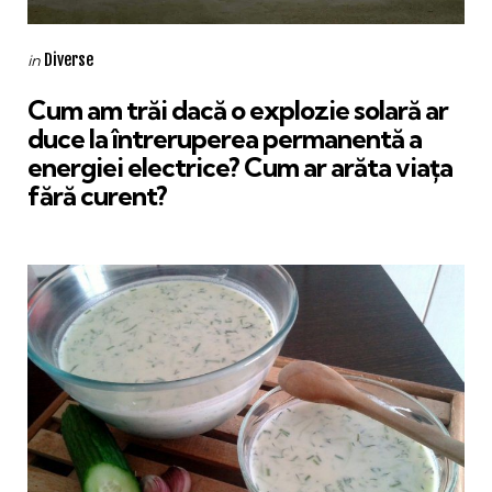
Categories
Posted
Diverse
in
in
Cum am trăi dacă o explozie solară ar
duce la întreruperea permanentă a
energiei electrice? Cum ar arăta viața
fără curent?