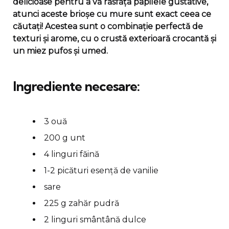
delicioase pentru a vă răsfăța papilele gustative,
atunci aceste brioșe cu mure sunt exact ceea ce
căutați! Acestea sunt o combinație perfectă de
texturi și arome, cu o crustă exterioară crocantă și
un miez pufos și umed.
Ingrediente necesare:
3 ouă
200 g unt
4 linguri făină
1-2 picături esență de vanilie
sare
225 g zahăr pudră
2 linguri smântână dulce