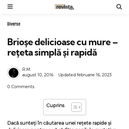
Menu
Se
Categories
Diverse
Brioșe delicioase cu mure –
rețeta simplă și rapidă
Posted
R.M.
august 10, 2016
Updated
februarie 16, 2023
by
0 Comments
Cuprins
Dacă sunteți în căutarea unei rețete rapide și