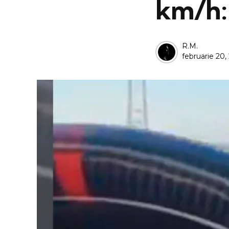
km/h: 
Posted
R.M.
februarie 20,
by