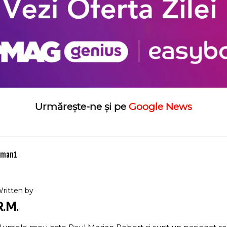
Urmărește-ne și pe
Google News
oman
1
ritten by
R.M.