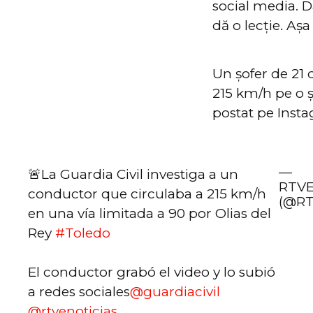
social media. D
dă o lecție. Așa
Un șofer de 21 
215 km/h pe o ș
postat pe Inst
—
🚨La Guardia Civil investiga a un
RTVE
conductor que circulaba a 215 km/h
(@RT
en una vía limitada a 90 por Olias del
Rey
#Toledo
El conductor grabó el video y lo subió
a redes sociales
@guardiacivil
@rtvenoticias