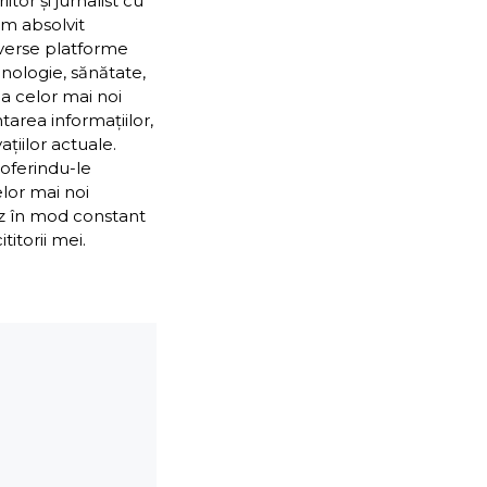
or și jurnalist cu
Am absolvit
iverse platforme
nologie, sănătate,
ea celor mai noi
ntarea informațiilor,
țiilor actuale.
 oferindu-le
elor mai noi
ez în mod constant
itorii mei.