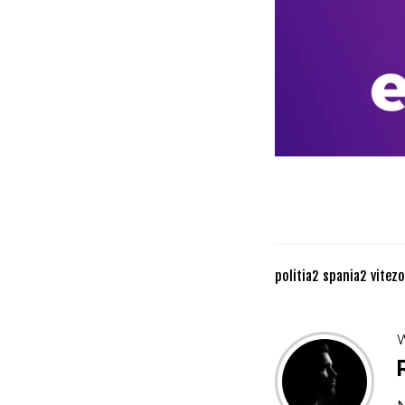
politia
2
spania
2
vitez
W