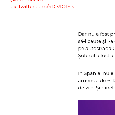
pic.twitter.com/4DIVfO1Sfs
Dar nu a fost pr
să-l caute și l-
pe autostrada 
Șoferul a fost a
În Spania, nu e 
amendă de 6-12
de zile. Și bineî