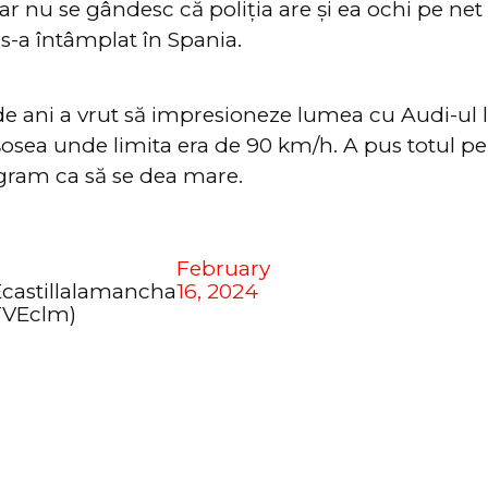
ar nu se gândesc că poliția are și ea ochi pe net 
 s-a întâmplat în Spania.
de ani a vrut să impresioneze lumea cu Audi-ul l
osea unde limita era de 90 km/h. A pus totul pe 
agram ca să se dea mare.
February
castillalamancha
16, 2024
VEclm)