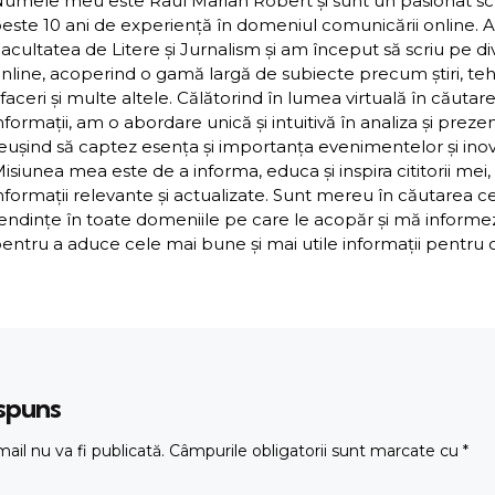
umele meu este Raul Marian Robert și sunt un pasionat scriit
este 10 ani de experiență în domeniul comunicării online. 
acultatea de Litere și Jurnalism și am început să scriu pe d
nline, acoperind o gamă largă de subiecte precum știri, teh
faceri și multe altele. Călătorind în lumea virtuală în căutar
nformații, am o abordare unică și intuitivă în analiza și preze
eușind să captez esența și importanța evenimentelor și inova
isiunea mea este de a informa, educa și inspira cititorii mei,
nformații relevante și actualizate. Sunt mereu în căutarea c
endințe în toate domeniile pe care le acopăr și mă inform
entru a aduce cele mai bune și mai utile informații pentru cit
ăspuns
ail nu va fi publicată.
Câmpurile obligatorii sunt marcate cu
*