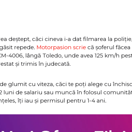
ea deștept, căci cineva i-a dat filmarea la poliți
a găsit repede.
Motorpasion scrie
că șoferul făcea
CM-4006, lângă Toledo, unde avea 125 km/h peste
restat și trimis în judecată.
de glumit cu viteza, căci te poți alege cu închiso
 luni de salariu sau muncă în folosul comunităț
nțeles, îți iau și permisul pentru 1-4 ani.