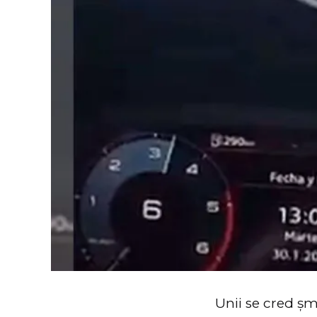
Unii se cred șm