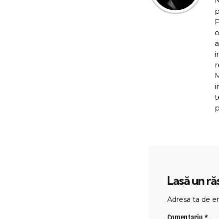
N
p
F
o
a
i
r
M
i
t
p
Lasă un r
Adresa ta de em
Comentariu
*