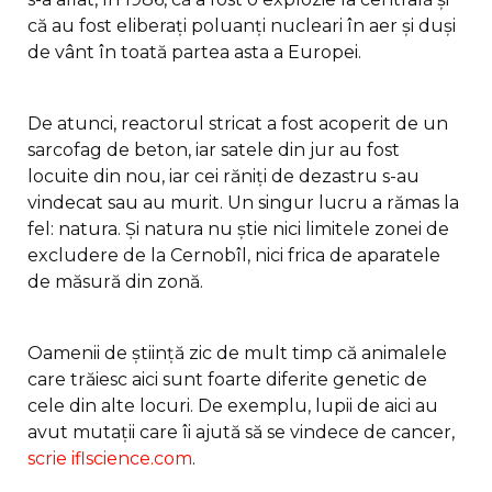
că au fost eliberați poluanți nucleari în aer și duși
de vânt în toată partea asta a Europei.
De atunci, reactorul stricat a fost acoperit de un
sarcofag de beton, iar satele din jur au fost
locuite din nou, iar cei răniți de dezastru s-au
vindecat sau au murit. Un singur lucru a rămas la
fel: natura. Și natura nu știe nici limitele zonei de
excludere de la Cernobîl, nici frica de aparatele
de măsură din zonă.
Oamenii de știință zic de mult timp că animalele
care trăiesc aici sunt foarte diferite genetic de
cele din alte locuri. De exemplu, lupii de aici au
avut mutații care îi ajută să se vindece de cancer,
scrie iflscience.com
.