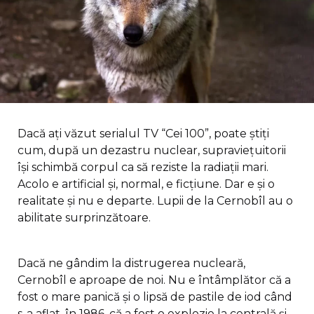
Dacă ați văzut serialul TV “Cei 100”, poate știți
cum, după un dezastru nuclear, supraviețuitorii
își schimbă corpul ca să reziste la radiații mari.
Acolo e artificial și, normal, e ficțiune. Dar e și o
realitate și nu e departe. Lupii de la Cernobîl au o
abilitate surprinzătoare.
Dacă ne gândim la distrugerea nucleară,
Cernobîl e aproape de noi. Nu e întâmplător că a
fost o mare panică și o lipsă de pastile de iod când
s-a aflat, în 1986, că a fost o explozie la centrală și