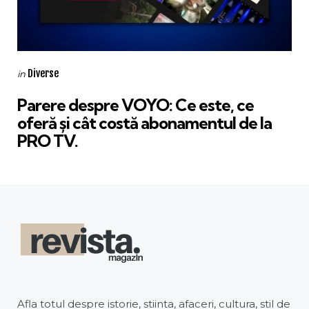
Categories
Posted
Diverse
in
in
Parere despre VOYO: Ce este, ce
oferă și cât costă abonamentul de la
PRO TV.
Afla totul despre istorie, stiinta, afaceri, cultura, stil de