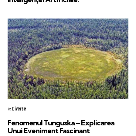
Categories
Posted
Diverse
in
in
Fenomenul Tunguska – Explicarea
Unui Eveniment Fascinant