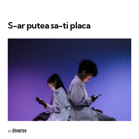
S-ar putea sa-ti placa
Categories
Posted
Diverse
in
in