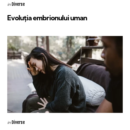
Categories
Posted
Diverse
in
in
Evoluția embrionului uman
Categories
Posted
Diverse
in
in