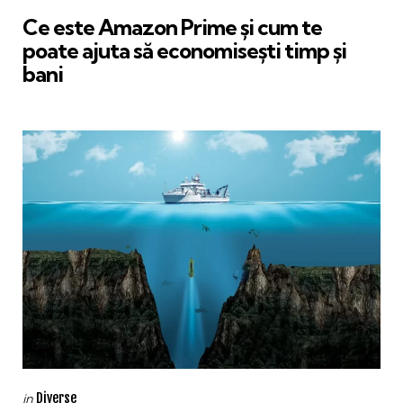
in
Ce este Amazon Prime și cum te
poate ajuta să economisești timp și
bani
Categories
Posted
Diverse
in