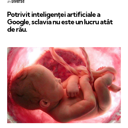
Categories
Posted
Diverse
in
in
Potrivit inteligenței artificiale a
Google, sclavia nu este un lucru atât
de rău.