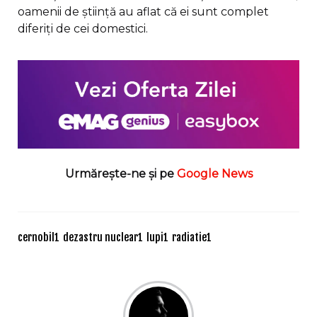
oamenii de știință au aflat că ei sunt complet
diferiți de cei domestici.
Urmărește-ne și pe
Google News
cernobil
1
dezastru nuclear
1
lupi
1
radiatie
1