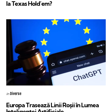
la Texas Hold’em?
Categories
Posted
Diverse
in
in
Europa Trasează Linii Roșii în Lumea
Inteligenței Artificiale.