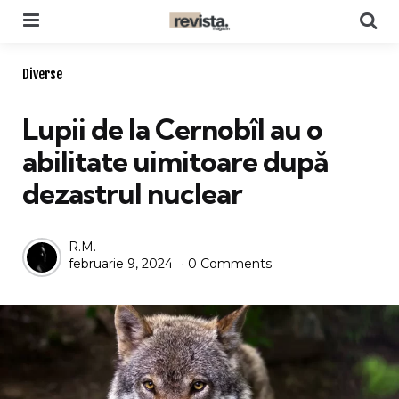
Menu
Se
Categories
Diverse
Lupii de la Cernobîl au o
abilitate uimitoare după
dezastrul nuclear
Posted
R.M.
februarie 9, 2024
0 Comments
by