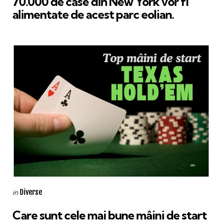
70.000 de case din New York vor fi
alimentate de acest parc eolian.
Categories
Posted
Diverse
in
in
Care sunt cele mai bune mâini de start