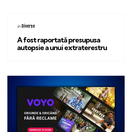
Categories
Posted
Diverse
in
in
A fost raportată presupusa
autopsie a unui extraterestru