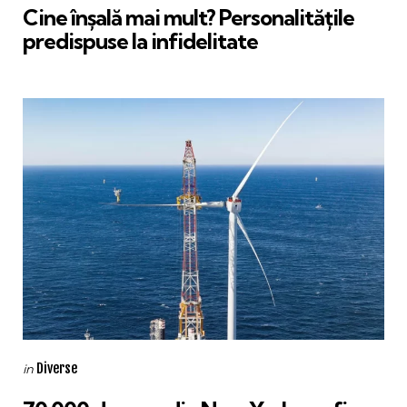
Cine înșală mai mult? Personalitățile
predispuse la infidelitate
Categories
Posted
Diverse
in
in