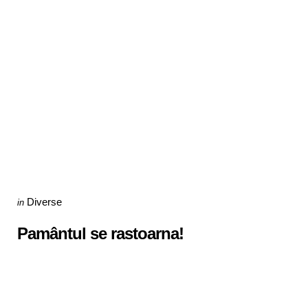
Categories
Posted
Diverse
in
in
Pamântul se rastoarna!