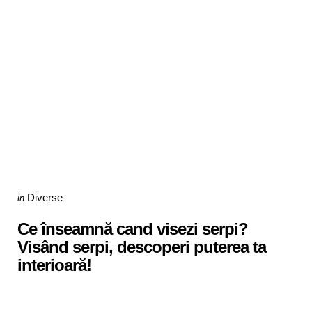
Categories
Posted
Diverse
in
in
Ce înseamnă cand visezi serpi?
Visând serpi, descoperi puterea ta
interioară!