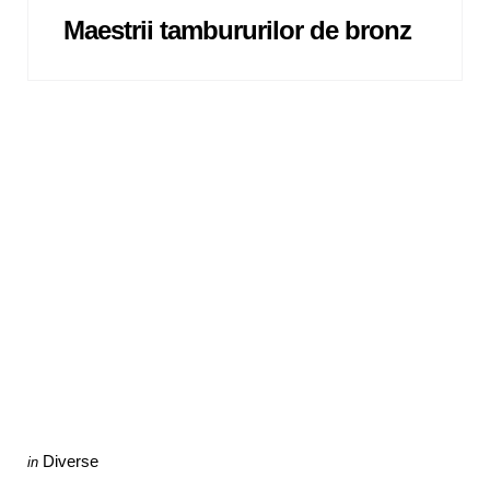
Maestrii tambururilor de bronz
Categories
Posted
Diverse
in
in