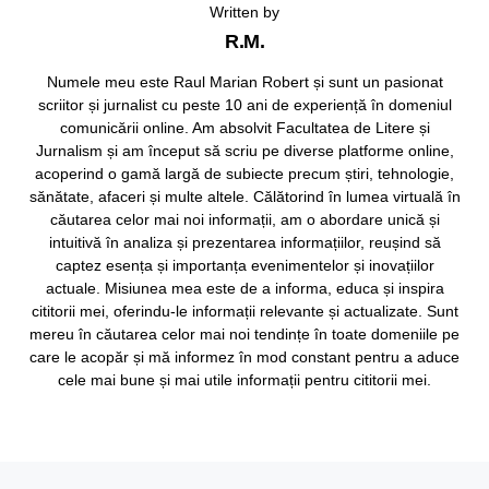
Written by
R.M.
Numele meu este Raul Marian Robert și sunt un pasionat
scriitor și jurnalist cu peste 10 ani de experiență în domeniul
comunicării online. Am absolvit Facultatea de Litere și
Jurnalism și am început să scriu pe diverse platforme online,
acoperind o gamă largă de subiecte precum știri, tehnologie,
sănătate, afaceri și multe altele. Călătorind în lumea virtuală în
căutarea celor mai noi informații, am o abordare unică și
intuitivă în analiza și prezentarea informațiilor, reușind să
captez esența și importanța evenimentelor și inovațiilor
actuale. Misiunea mea este de a informa, educa și inspira
cititorii mei, oferindu-le informații relevante și actualizate. Sunt
mereu în căutarea celor mai noi tendințe în toate domeniile pe
care le acopăr și mă informez în mod constant pentru a aduce
cele mai bune și mai utile informații pentru cititorii mei.