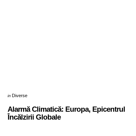
Categories
Posted
Diverse
in
in
Alarmă Climatică: Europa, Epicentrul
Încălzirii Globale