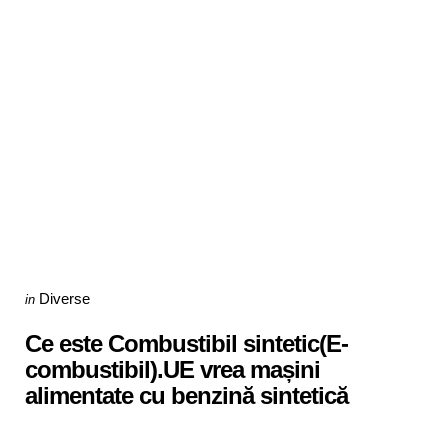
Categories
Posted
Diverse
in
in
Ce este Combustibil sintetic(E-
combustibil).UE vrea mașini
alimentate cu benzină sintetică