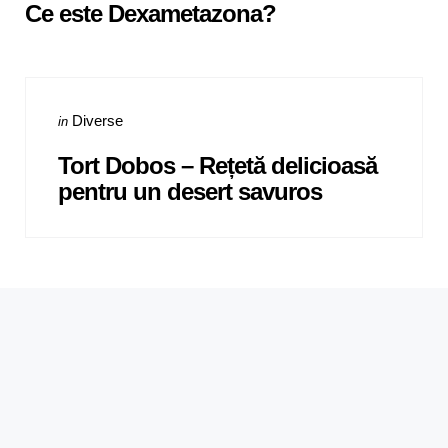
Ce este Dexametazona?
Categories
Posted
Diverse
in
in
Tort Dobos – Rețetă delicioasă
pentru un desert savuros