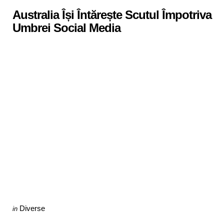
in
Australia Își Întărește Scutul Împotriva
Umbrei Social Media
Categories
Posted
Diverse
in
in