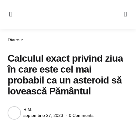
Menu
Se
Categories
Diverse
Calculul exact privind ziua
în care este cel mai
probabil ca un asteroid să
lovească Pământul
Posted
R.M.
septembrie 27, 2023
0 Comments
by