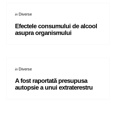
Categories
Posted
Diverse
in
in
Efectele consumului de alcool
asupra organismului
Categories
Posted
Diverse
in
in
A fost raportată presupusa
autopsie a unui extraterestru