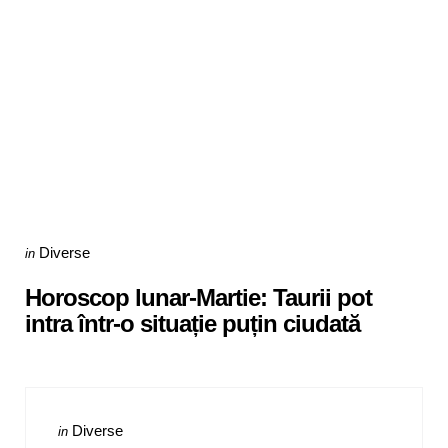
Categories
Posted
Diverse
in
in
Horoscop lunar-Martie: Taurii pot
intra într-o situație puțin ciudată
Categories
Posted
Diverse
in
in