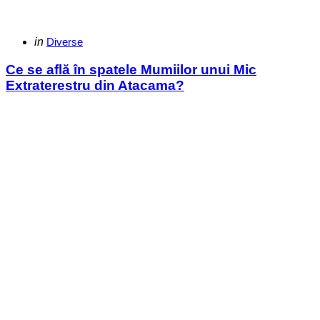
Categories
Posted
in
Diverse
in
Ce se află în spatele Mumiilor unui Mic
Extraterestru din Atacama?