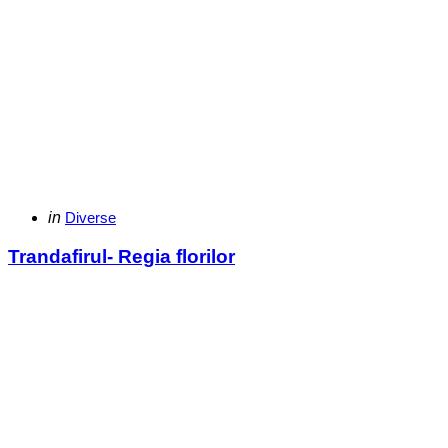
Categories
Posted
in
Diverse
in
Trandafirul- Regia florilor