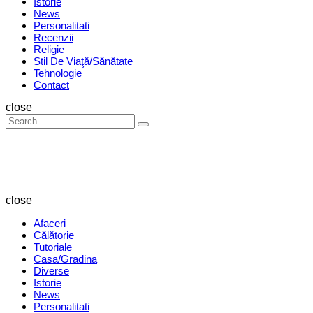
Istorie
News
Personalitati
Recenzii
Religie
Stil De Viaţă/Sănătate
Tehnologie
Contact
Search
close
Search
Search
for:
Revista
Magazin
close
Afaceri
Călătorie
Tutoriale
Casa/Gradina
Diverse
Istorie
News
Personalitati