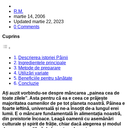
Posted
R.M.
by
martie 14, 2006
Updated
martie 22, 2023
0 Comments
Cuprins
Descrierea istoriei Pâinii
Ingredientele principale
Metode de preparare
Utilizări variate
Beneficiile pentru sănătate
Concluzie
Ați auzit vorbindu-se despre mâncarea „painea cea de
toate zilele”. Asta pentru că ea e ceea ce prăjește
majoritatea oamenilor de pe tot planeta noastră. Pâinea e
foarte ieftină, universală și ne-a însoțit de-a lungul erei
lumii. E o mâncare fundamentală în alimentația noastră,
din preistorie încoace. Leagă oamenii cu asemănări
culturale și spirit de frăție, chiar dacă alegerea și modul