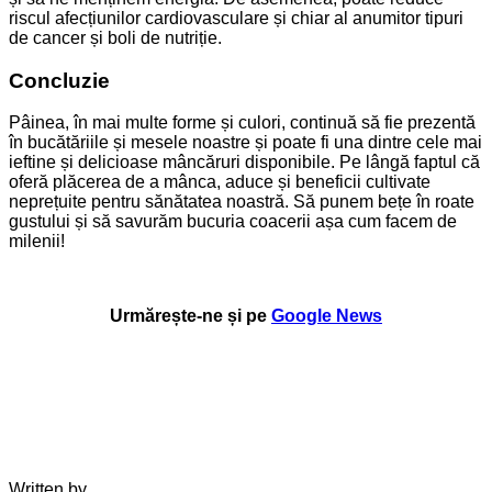
riscul afecțiunilor cardiovasculare și chiar al anumitor tipuri
de cancer și boli de nutriție.
Concluzie
Pâinea, în mai multe forme și culori, continuă să fie prezentă
în bucătăriile și mesele noastre și poate fi una dintre cele mai
ieftine și delicioase mâncăruri disponibile. Pe lângă faptul că
oferă plăcerea de a mânca, aduce și beneficii cultivate
neprețuite pentru sănătatea noastră. Să punem bețe în roate
gustului și să savurăm bucuria coacerii așa cum facem de
milenii!
Urmărește-ne și pe
Google News
Written by