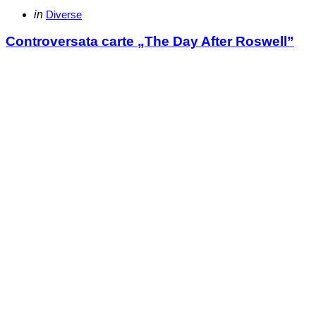
Categories
Posted
in
Diverse
in
Controversata carte „The Day After Roswell”