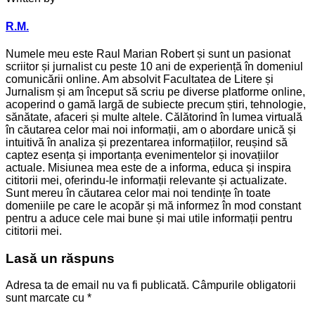
R.M.
Numele meu este Raul Marian Robert și sunt un pasionat
scriitor și jurnalist cu peste 10 ani de experiență în domeniul
comunicării online. Am absolvit Facultatea de Litere și
Jurnalism și am început să scriu pe diverse platforme online,
acoperind o gamă largă de subiecte precum știri, tehnologie,
sănătate, afaceri și multe altele. Călătorind în lumea virtuală
în căutarea celor mai noi informații, am o abordare unică și
intuitivă în analiza și prezentarea informațiilor, reușind să
captez esența și importanța evenimentelor și inovațiilor
actuale. Misiunea mea este de a informa, educa și inspira
cititorii mei, oferindu-le informații relevante și actualizate.
Sunt mereu în căutarea celor mai noi tendințe în toate
domeniile pe care le acopăr și mă informez în mod constant
pentru a aduce cele mai bune și mai utile informații pentru
cititorii mei.
Lasă un răspuns
Adresa ta de email nu va fi publicată.
Câmpurile obligatorii
sunt marcate cu
*