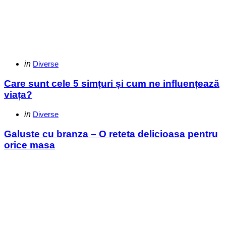
Categories
Posted
in
Diverse
in
Care sunt cele 5 simțuri și cum ne influențează
viața?
Categories
Posted
in
Diverse
in
Galuste cu branza – O reteta delicioasa pentru
orice masa