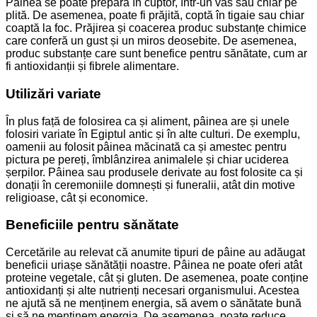
Painea se poate prepara în cuptor, într-un vas sau chiar pe
plită. De asemenea, poate fi prăjită, coptă în tigaie sau chiar
coaptă la foc. Prăjirea și coacerea produc substanțe chimice
care conferă un gust și un miros deosebite. De asemenea,
produc substanțe care sunt benefice pentru sănătate, cum ar
fi antioxidanții și fibrele alimentare.
Utilizări variate
În plus față de folosirea ca și aliment, pâinea are și unele
folosiri variate în Egiptul antic și în alte culturi. De exemplu,
oamenii au folosit pâinea măcinată ca și amestec pentru
pictura pe pereți, îmblânzirea animalele și chiar uciderea
șerpilor. Pâinea sau produsele derivate au fost folosite ca și
donații în ceremoniile domnești și funeralii, atât din motive
religioase, cât și economice.
Beneficiile pentru sănătate
Cercetările au relevat că anumite tipuri de pâine au adăugat
beneficii uriașe sănătății noastre. Pâinea ne poate oferi atât
proteine vegetale, cât și gluten. De asemenea, poate conține
antioxidanți și alte nutrienți necesari organismului. Acestea
ne ajută să ne menținem energia, să avem o sănătate bună
și să ne menținem energia. De asemenea, poate reduce