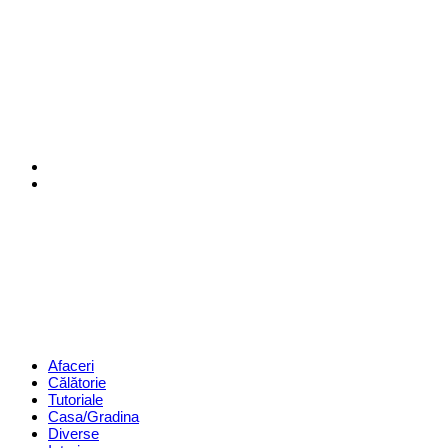
Menu
Search
Revista
Magazin
Menu
Afaceri
Călătorie
Tutoriale
Casa/Gradina
Diverse