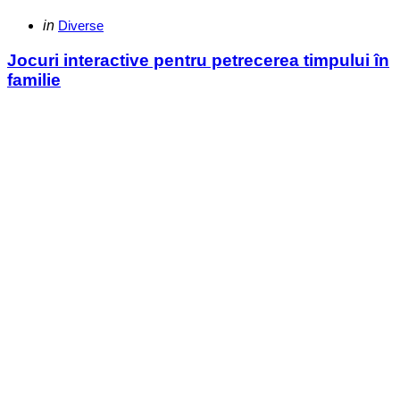
Categories
Posted
in
Diverse
in
Jocuri interactive pentru petrecerea timpului în
familie