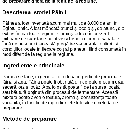
de preparare diferă de la regiune la regiune.
Descrierea istoriei Pâinii
Pâinea a fost inventată acum mai mult de 8.000 de ani în
Egiptul antic. A fost mâncată atunci și acolo și, de atunci, s-a
extins în mai toate regiunile lumii și aduce în prezent
milioane de substane nutritive și beneficii pentru sănătate.
Încă de pe atunci, această pregătire s-a adaptat culturii și
condițiilor locale în fiecare colț al planetei, fiind consumată în
mod diferit de la regiune la regiune.
Ingredientele principale
Pâinea se face, în general, din două ingrediente principale:
făina și apa. Făina poate fi obținută din cereale precum grâul,
secară, orz și ovăz. Apa folosită poate fi de la sursa locală
sau băutură obținută din procesul de fermentare. Această
mixtură poate avea o textură, aroma și consistență foarte
variabilă, în funcție de ingredientele folosite și metoda de
preparare.
Metode de preparare