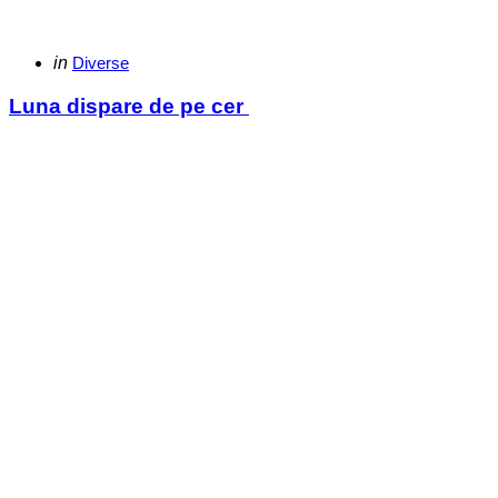
Categories
Posted
in
Diverse
in
Luna dispare de pe cer