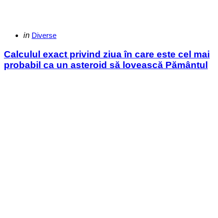
Categories
Posted
in
Diverse
in
Calculul exact privind ziua în care este cel mai
probabil ca un asteroid să lovească Pământul