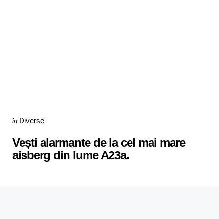
Categories
Posted
Diverse
in
in
Vești alarmante de la cel mai mare
aisberg din lume A23a.