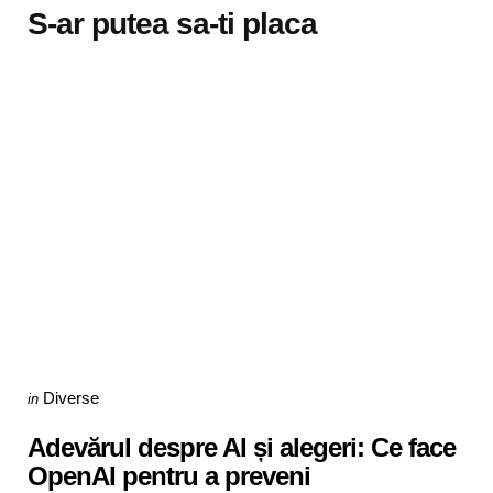
S-ar putea sa-ti placa
Categories
Posted
Diverse
in
in
Adevărul despre AI și alegeri: Ce face
OpenAI pentru a preveni