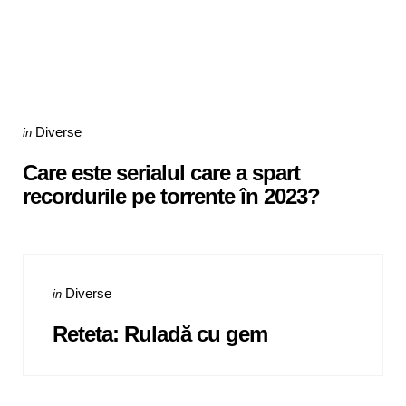
Categories
Posted
Diverse
in
in
Care este serialul care a spart
recordurile pe torrente în 2023?
Categories
Posted
Diverse
in
in
Reteta: Ruladă cu gem