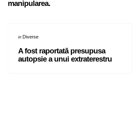
manipularea.
Categories
Posted
Diverse
in
in
A fost raportată presupusa
autopsie a unui extraterestru