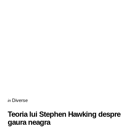
Categories
Posted
Diverse
in
in
Teoria lui Stephen Hawking despre
gaura neagra