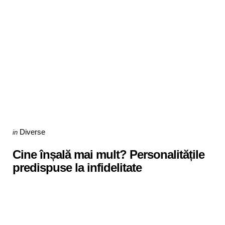
Categories
Posted
Diverse
in
in
Cine înșală mai mult? Personalitățile
predispuse la infidelitate