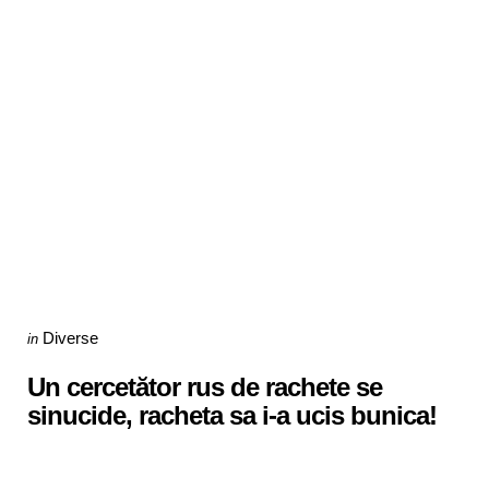
Categories
Posted
Diverse
in
in
Un cercetător rus de rachete se
sinucide, racheta sa i-a ucis bunica!