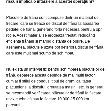
riscuri implică o întârziere a acestei operațiuni?
Plăcuțele de frână sunt compuse dintr-un material de
frecare, care se freacă de discul de frână la apăsarea
pedalei de frână, generând forța necesară pentru a opri
roțile. Acest material se erodează treptat, reducând
eficiența frânării și mărind distanța de oprire. De
asemenea, plăcuțele uzate pot deteriora discul de frână,
care este mult mai scump de schimbat.
Nu există un interval fix pentru schimbarea plăcuțelor de
frână, deoarece acesta depinde de mai mulți factori,
cum ar fi stilul de condus, tipul de drum, calitatea
plăcuțelor și a discului, greutatea mașinii etc. În general,
se recomandă verificarea plăcuțelor de frână la fiecare
revizie tehnică sau la fiecare 10.000-15.000 km
parcursi.