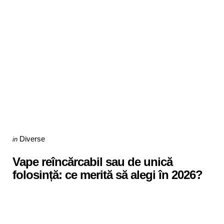
Categories
Posted
Diverse
in
in
Vape reîncărcabil sau de unică
folosință: ce merită să alegi în 2026?