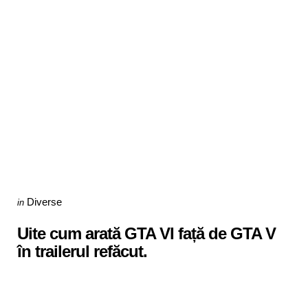
Categories
Posted
Diverse
in
in
Uite cum arată GTA VI față de GTA V
în trailerul refăcut.