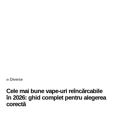
Categories
Posted
Diverse
in
in
Cele mai bune vape-uri reîncărcabile
în 2026: ghid complet pentru alegerea
corectă