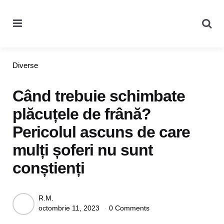
Menu
Se
Categories
Diverse
Când trebuie schimbate
plăcuțele de frână?
Pericolul ascuns de care
mulți șoferi nu sunt
conștienți
Posted
R.M.
octombrie 11, 2023
0 Comments
by