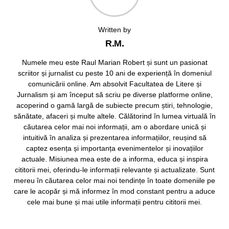
Written by
R.M.
Numele meu este Raul Marian Robert și sunt un pasionat
scriitor și jurnalist cu peste 10 ani de experiență în domeniul
comunicării online. Am absolvit Facultatea de Litere și
Jurnalism și am început să scriu pe diverse platforme online,
acoperind o gamă largă de subiecte precum știri, tehnologie,
sănătate, afaceri și multe altele. Călătorind în lumea virtuală în
căutarea celor mai noi informații, am o abordare unică și
intuitivă în analiza și prezentarea informațiilor, reușind să
captez esența și importanța evenimentelor și inovațiilor
actuale. Misiunea mea este de a informa, educa și inspira
cititorii mei, oferindu-le informații relevante și actualizate. Sunt
mereu în căutarea celor mai noi tendințe în toate domeniile pe
care le acopăr și mă informez în mod constant pentru a aduce
cele mai bune și mai utile informații pentru cititorii mei.