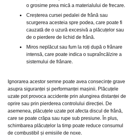
o grosime prea mică a materialului de frecare.
Creșterea cursei pedalei de frână sau
scurgerea acesteia spre podea, care poate fi
cauzată de o uzură excesivă a plăcuțelor sau
de o pierdere de lichid de frână.
Miros neplăcut sau fum la roți după o frânare
intensă, care poate indica o supraîncălzire a
sistemului de frânare.
Ignorarea acestor semne poate avea consecințe grave
asupra siguranței și performanței mașinii. Plăcuțele
uzate pot provoca accidente prin alungirea distanței de
oprire sau prin pierderea controlului direcției. De
asemenea, plăcuțele uzate pot afecta discul de frână,
care se poate crăpa sau rupe sub presiune. În plus,
schimbarea plăcuțelor la timp poate reduce consumul
de combustibil și emisiile de noxe.