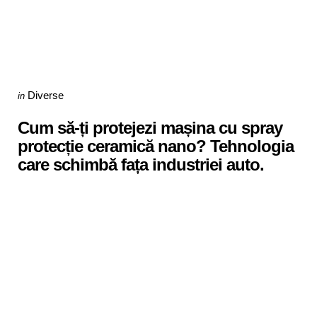
Categories
Posted
Diverse
in
in
Cum să-ți protejezi mașina cu spray
protecție ceramică nano? Tehnologia
care schimbă fața industriei auto.