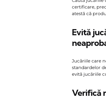
Caută jucăriile
certificare, p
atestă că produ
Evită juc
neaprob
Jucăriile care 
standardelor de
evită jucăriile
Verifică 