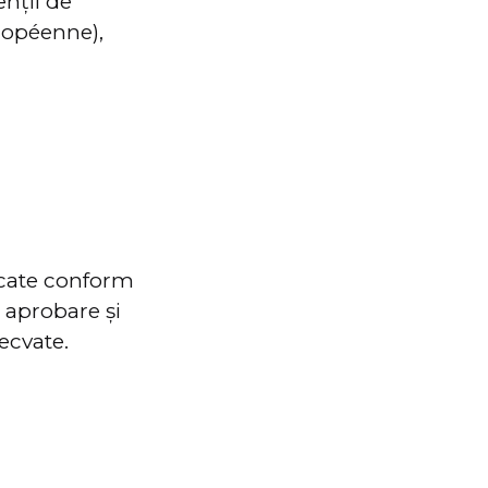
enții de
ropéenne),
ricate conform
 aprobare și
ecvate.