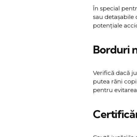
În special pentr
sau detașabile 
potențiale acci
Borduri n
Verifică dacă j
putea răni copil
pentru evitarea
Certifică