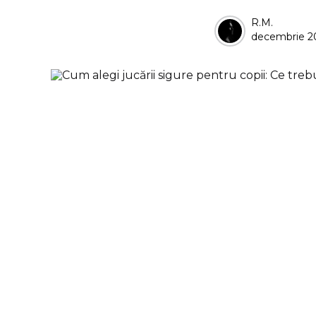
Posted
R.M.
decembrie 2
by