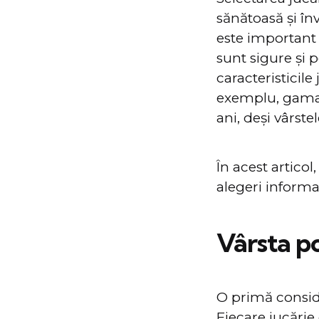
sănătoasă și în
este important s
sunt sigure și p
caracteristicile
exemplu, gam
ani, deși vârste
În acest articol
alegeri informa
Vârsta po
O primă conside
Fiecare jucărie