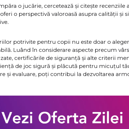
păra o jucărie, cercetează și citește recenziile a
 oferi o perspectivă valoroasă asupra calității și 
ive.
iilor potrivite pentru copii nu este doar o alegere
bilă. Luând în considerare aspecte precum vârst
izate, certificările de siguranță și alte criterii me
iență de joc sigură și plăcută pentru micuțul tă
re și evaluare, poți contribui la dezvoltarea arm