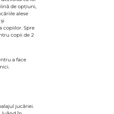
lină de opțiuni,
căriile alese
și
a copiilor. Spre
ntru copii de 2
entru a face
ici.
ajul jucăriei.
, luând în