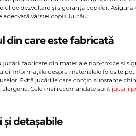
elul de dezvoltare și siguranța copiilor. Asigură-
e adecvată vârstei copilului tău.
l din care este fabricată
jucării fabricate din materiale non-toxice și si
lui. Informațiile despre materialele folosite pot 
uselor. Evită jucăriile care conțin substanțe chi
u alergene. Cele mai recomandate sunt
jucării 
i și detașabile