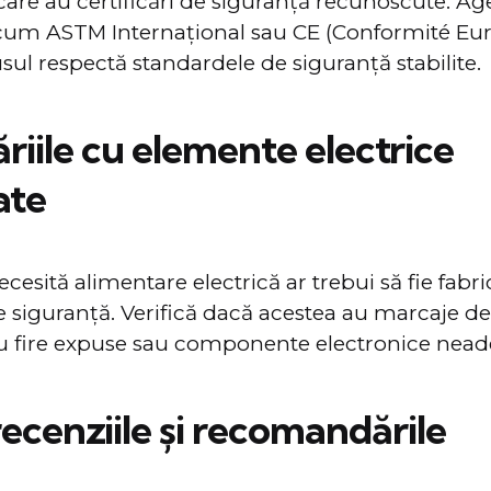
 care au certificări de siguranță recunoscute. Ag
recum ASTM Internațional sau CE (Conformité Eu
sul respectă standardele de siguranță stabilite.
ăriile cu elemente electrice
ate
necesită alimentare electrică ar trebui să fie fab
 siguranță. Verifică dacă acestea au marcaje de
 cu fire expuse sau componente electronice nead
recenziile și recomandările