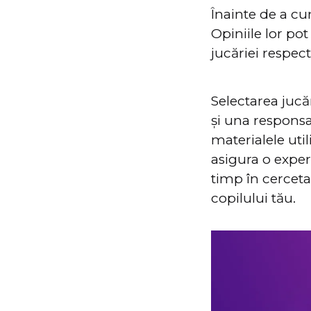
Înainte de a cum
Opiniile lor pot
jucăriei respect
Selectarea jucăr
și una responsa
materialele util
asigura o exper
timp în cerceta
copilului tău.