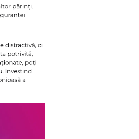
ltor părinți.
siguranței
 distractivă, ci
a potrivită,
nționate, poți
u. Investind
onioasă a