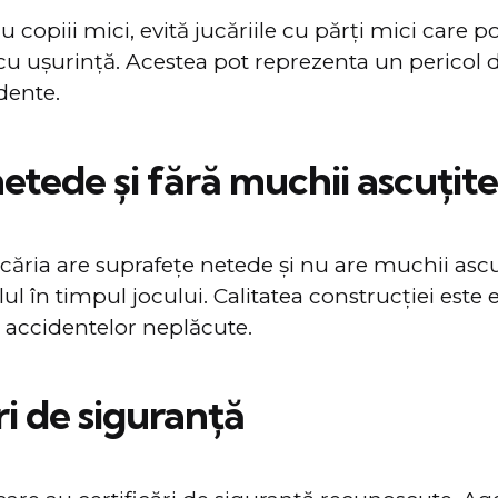
u copiii mici, evită jucăriile cu părți mici care po
cu ușurință. Acestea pot reprezenta un pericol 
dente.
etede și fără muchii ascuțite
ucăria are suprafețe netede și nu are muchii ascu
ul în timpul jocului. Calitatea construcției este 
 accidentelor neplăcute.
ri de siguranță