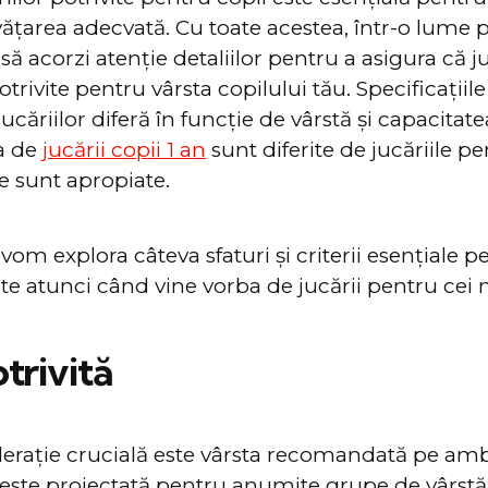
vățarea adecvată. Cu toate acestea, într-o lume p
ă acorzi atenție detaliilor pentru a asigura că ju
otrivite pentru vârsta copilului tău. Specificațiile 
 jucăriilor diferă în funcție de vârstă și capacitate
a de
jucării copii 1 an
sunt diferite de jucăriile pe
le sunt apropiate.
, vom explora câteva sfaturi și criterii esențiale p
te atunci când vine vorba de jucării pentru cei m
trivită
rație crucială este vârsta recomandată pe ambal
 este proiectată pentru anumite grupe de vârstă