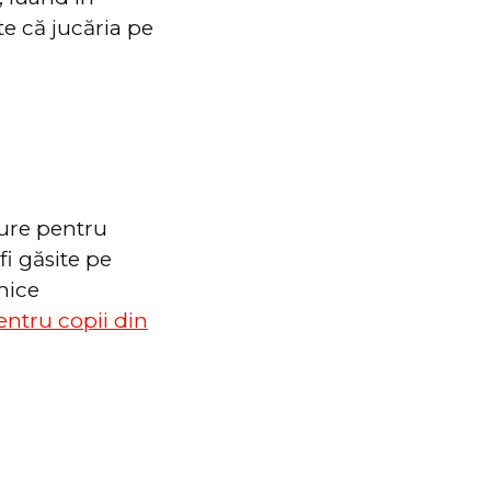
te că jucăria pe
gure pentru
fi găsite pe
mice
pentru copii din