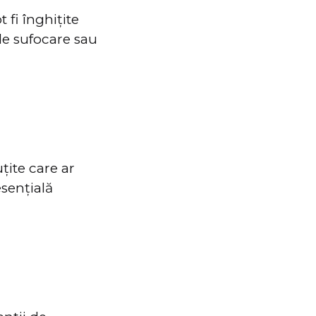
t fi înghițite
de sufocare sau
țite care ar
esențială