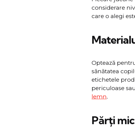
considerare niv
care o alegi est
Materialu
Optează pentru 
sănătatea copilu
etichetele prod
periculoase sa
lemn
.
Părți mic