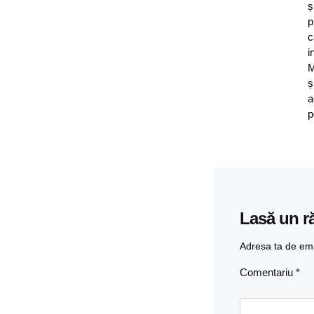
ș
p
c
i
M
ș
a
p
Lasă un r
Adresa ta de emai
Comentariu
*