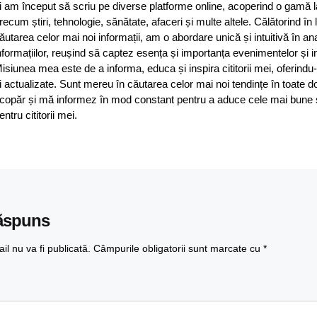
i am început să scriu pe diverse platforme online, acoperind o gamă 
recum știri, tehnologie, sănătate, afaceri și multe altele. Călătorind în
ăutarea celor mai noi informații, am o abordare unică și intuitivă în an
nformațiilor, reușind să captez esența și importanța evenimentelor și in
isiunea mea este de a informa, educa și inspira cititorii mei, oferindu-
i actualizate. Sunt mereu în căutarea celor mai noi tendințe în toate d
copăr și mă informez în mod constant pentru a aduce cele mai bune și 
entru cititorii mei.
ăspuns
l nu va fi publicată.
Câmpurile obligatorii sunt marcate cu
*