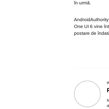
în urmă.
AndroidAuthority
One UI 6 vine în
postare de îndat
W
N
d