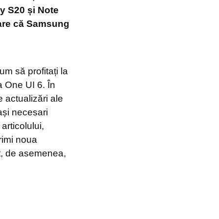
y S20 și Note
 pare că Samsung
m să profitați la
 One UI 6. În
actualizări ale
și necesari
articolului,
rimi noua
nt, de asemenea,