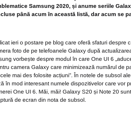
mblematice Samsung 2020, și anume seriile Galax
incluse până acum în această listă, dar acum se
at ieri o postare pe blog care oferă sfaturi despre cu
ra foto de pe telefoanele Galaxy după actualizarea
msung vorbește despre modul în care One UI 6 „aduce 
entru camera Galaxy care minimizează numărul de pa
cele mai des folosite acțiuni”. În notele de subsol ale 
în mod interesant numele dispozitivelor care vor p
merei One UI 6. Măi, măi! Galaxy S20 și Note 20 su
captură de ecran din nota de subsol.