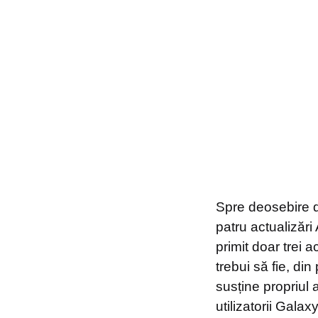
Spre deosebire de
patru actualizăr
primit doar trei 
trebui să fie, di
susține propriul 
utilizatorii Gala