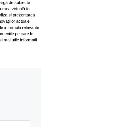
largă de subiecte
 lumea virtuală în
aliza și prezentarea
ovațiilor actuale.
le informații relevante
omeniile pe care le
mai utile informații