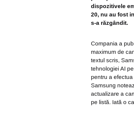
dispozitivele e
20, nu au fost 
s-a răzgândit.
Compania a public
maximum de came
textul scris, Sa
tehnologiei AI p
pentru a efectua 
Samsung notează 
actualizare a ca
pe listă. Iată o 