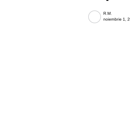
Posted
R.M.
noiembrie 1, 
by