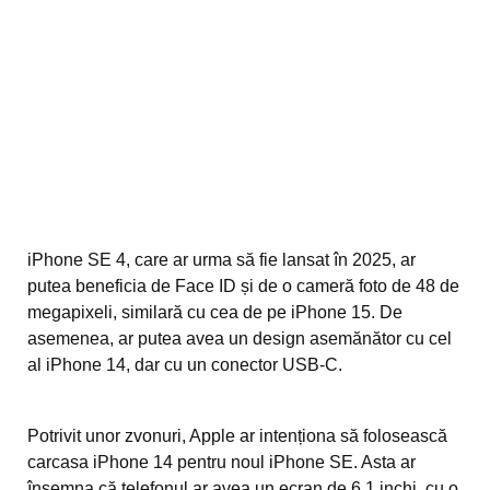
iPhone SE 4, care ar urma să fie lansat în 2025, ar
putea beneficia de Face ID și de o cameră foto de 48 de
megapixeli, similară cu cea de pe iPhone 15. De
asemenea, ar putea avea un design asemănător cu cel
al iPhone 14, dar cu un conector USB-C.
Potrivit unor zvonuri, Apple ar intenționa să folosească
carcasa iPhone 14 pentru noul iPhone SE. Asta ar
însemna că telefonul ar avea un ecran de 6,1 inchi, cu o