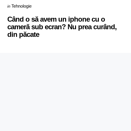
Categories
Posted
Tehnologie
in
in
Când o să avem un iphone cu o
cameră sub ecran? Nu prea curând,
din păcate