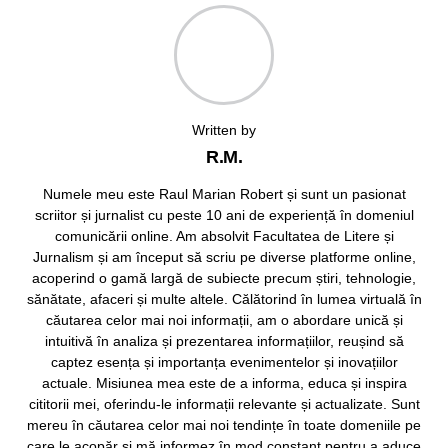
Written by
R.M.
Numele meu este Raul Marian Robert și sunt un pasionat
scriitor și jurnalist cu peste 10 ani de experiență în domeniul
comunicării online. Am absolvit Facultatea de Litere și
Jurnalism și am început să scriu pe diverse platforme online,
acoperind o gamă largă de subiecte precum știri, tehnologie,
sănătate, afaceri și multe altele. Călătorind în lumea virtuală în
căutarea celor mai noi informații, am o abordare unică și
intuitivă în analiza și prezentarea informațiilor, reușind să
captez esența și importanța evenimentelor și inovațiilor
actuale. Misiunea mea este de a informa, educa și inspira
cititorii mei, oferindu-le informații relevante și actualizate. Sunt
mereu în căutarea celor mai noi tendințe în toate domeniile pe
care le acopăr și mă informez în mod constant pentru a aduce