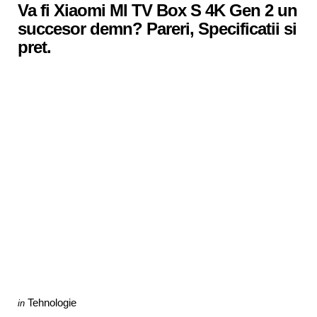
Va fi Xiaomi MI TV Box S 4K Gen 2 un
succesor demn? Pareri, Specificatii si
pret.
Categories
Posted
Tehnologie
in
in