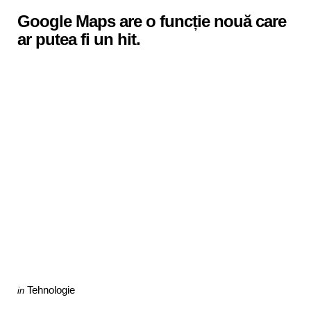
in
Google Maps are o funcție nouă care
ar putea fi un hit.
Categories
Posted
Tehnologie
in
in