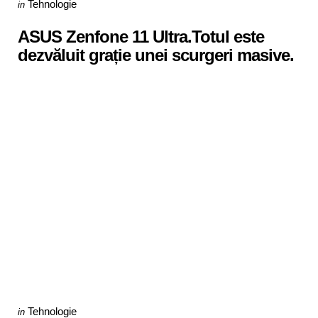
Categories
Posted
Tehnologie
in
in
ASUS Zenfone 11 Ultra.Totul este
dezvăluit grație unei scurgeri masive.
Categories
Posted
Tehnologie
in