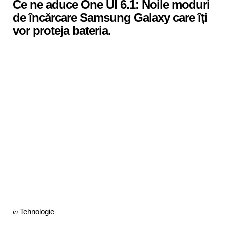
Ce ne aduce One UI 6.1: Noile moduri
de încărcare Samsung Galaxy care îți
vor proteja bateria.
Categories
Posted
Tehnologie
in
in