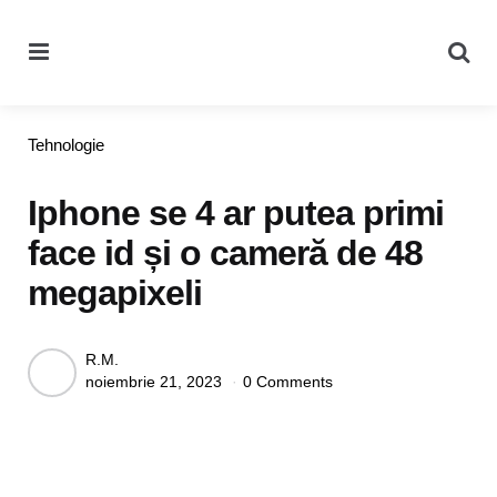
Menu
Se
Categories
Tehnologie
Iphone se 4 ar putea primi
face id și o cameră de 48
megapixeli
Posted
R.M.
noiembrie 21, 2023
0 Comments
by