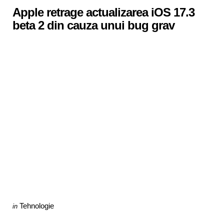
Apple retrage actualizarea iOS 17.3
beta 2 din cauza unui bug grav
Categories
Posted
Tehnologie
in
in