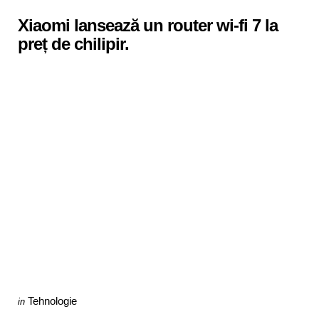
in
Xiaomi lansează un router wi-fi 7 la
preț de chilipir.
Categories
Posted
Tehnologie
in
in