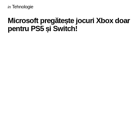
Categories
Posted
Tehnologie
in
in
Microsoft pregătește jocuri Xbox doar
pentru PS5 și Switch!