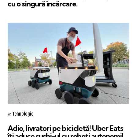
cu o singură încărcare.
Categories
Posted
Tehnologie
in
in
Adio, livratori pe bicicletă! Uber Eats
îți aduce sushi-ul cu roboți autonomi!