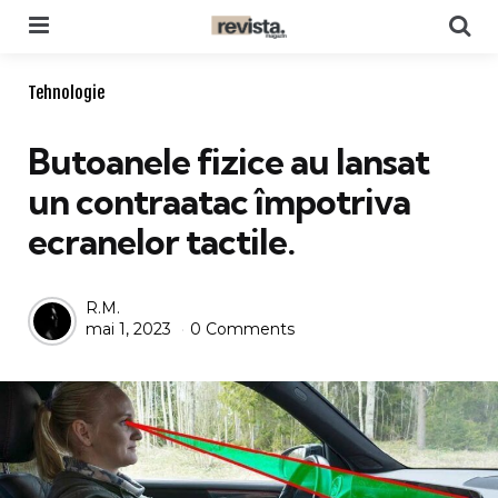
Menu
Se
Categories
Tehnologie
Butoanele fizice au lansat
un contraatac împotriva
ecranelor tactile.
Posted
R.M.
mai 1, 2023
0 Comments
by