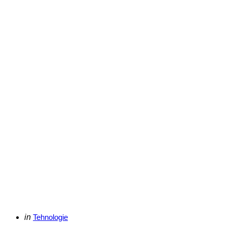
Categories
Posted
in
Tehnologie
in