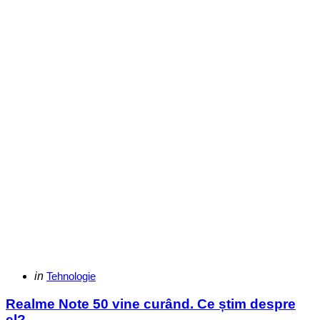
Categories
Posted
in
Tehnologie
in
Realme Note 50 vine curând. Ce știm despre
el?