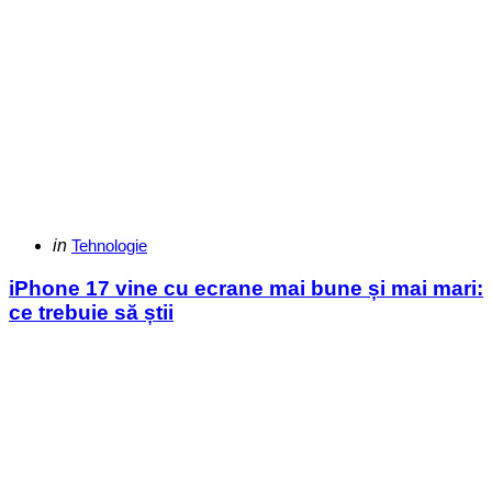
Categories
Posted
in
Tehnologie
in
iPhone 17 vine cu ecrane mai bune și mai mari:
ce trebuie să știi