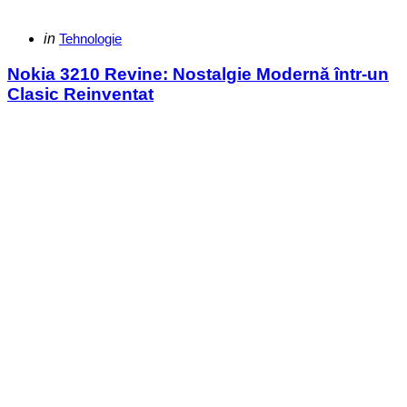
Categories
Posted
in
Tehnologie
in
Nokia 3210 Revine: Nostalgie Modernă într-un
Clasic Reinventat