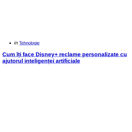
Categories
Posted
in
Tehnologie
in
Cum îți face Disney+ reclame personalizate cu
ajutorul inteligenței artificiale