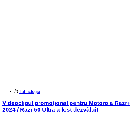
Categories
Posted
in
Tehnologie
in
Videoclipul promoțional pentru Motorola Razr+
2024 / Razr 50 Ultra a fost dezvăluit