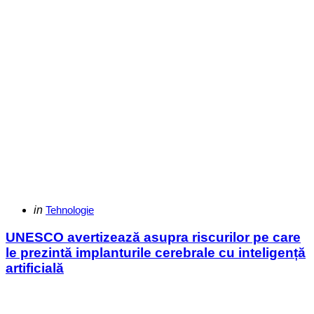
Categories
Posted
in
Tehnologie
in
UNESCO avertizează asupra riscurilor pe care
le prezintă implanturile cerebrale cu inteligență
artificială