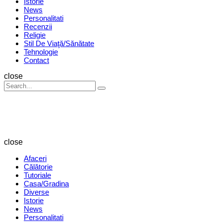
Istorie
News
Personalitati
Recenzii
Religie
Stil De Viaţă/Sănătate
Tehnologie
Contact
Search
close
Search
Search
for:
Revista
Magazin
close
Afaceri
Călătorie
Tutoriale
Casa/Gradina
Diverse
Istorie
News
Personalitati