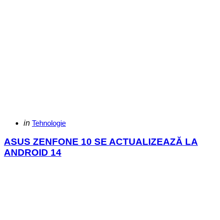
Categories
Posted
in
Tehnologie
in
ASUS ZENFONE 10 SE ACTUALIZEAZĂ LA
ANDROID 14