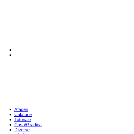
Menu
Search
Revista
Magazin
Menu
Afaceri
Călătorie
Tutoriale
Casa/Gradina
Diverse