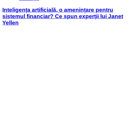
in
Inteligența artificială, o amenințare pentru
sistemul financiar? Ce spun experții lui Janet
Yellen