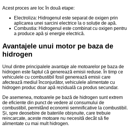
Acest proces are loc în două etape:
Electroliza: Hidrogenul este separat de oxigen prin
aplicarea unei sarcini electrice la o soluție de apă.
Combustia: Hidrogenul este combinat cu oxigen pentru
a produce apă și energie electrică.
Avantajele unui motor pe baza de
hidrogen
Unul dintre principalele avantaje ale motoarelor pe baza de
hidrogen este faptul că generează emisii reduse. În timp ce
vehiculele cu combustibil fosil generează emisii care
afectează mediul înconjurător, vehiculele alimentate cu
hidrogen produc doar apă reziduală ca produs secundar.
De asemenea, motoarele pe bază de hidrogen sunt extrem
de eficiente din punct de vedere al consumului de
combustibil, permitând economii semnificative la combustibil.
Și, spre deosebire de bateriile obișnuite, care trebuie
reincarcate, aceste motoare nu necesită decât să fie
alimentate cu mai mult hidrogen.