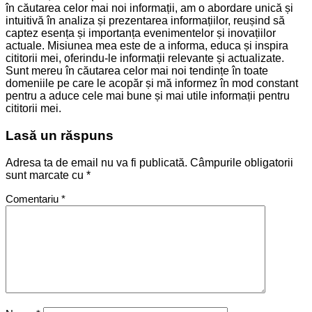
în căutarea celor mai noi informații, am o abordare unică și
intuitivă în analiza și prezentarea informațiilor, reușind să
captez esența și importanța evenimentelor și inovațiilor
actuale. Misiunea mea este de a informa, educa și inspira
cititorii mei, oferindu-le informații relevante și actualizate.
Sunt mereu în căutarea celor mai noi tendințe în toate
domeniile pe care le acopăr și mă informez în mod constant
pentru a aduce cele mai bune și mai utile informații pentru
cititorii mei.
Lasă un răspuns
Adresa ta de email nu va fi publicată.
Câmpurile obligatorii
sunt marcate cu
*
Comentariu
*