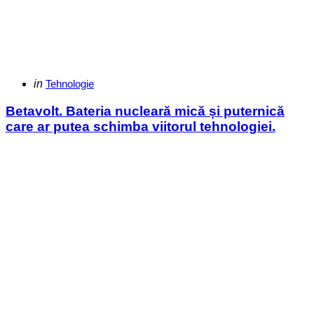
Categories
Posted
in
Tehnologie
in
Betavolt. Bateria nucleară mică și puternică
care ar putea schimba viitorul tehnologiei.