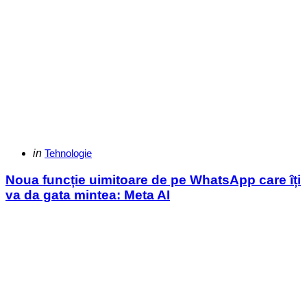
Categories
Posted
in
Tehnologie
in
Noua funcție uimitoare de pe WhatsApp care îți
va da gata mintea: Meta AI