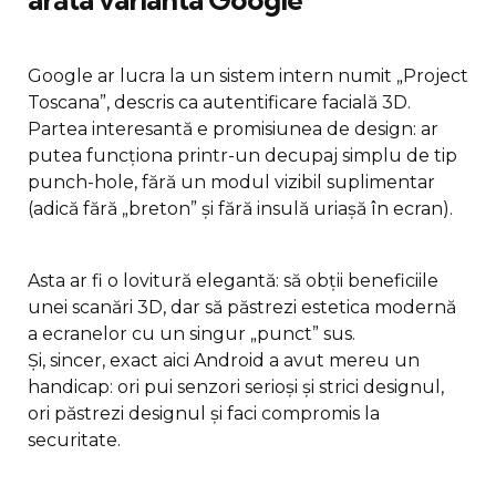
Google ar lucra la un sistem intern numit „Project
Toscana”, descris ca autentificare facială 3D.
Partea interesantă e promisiunea de design: ar
putea funcționa printr-un decupaj simplu de tip
punch-hole, fără un modul vizibil suplimentar
(adică fără „breton” și fără insulă uriașă în ecran).
Asta ar fi o lovitură elegantă: să obții beneficiile
unei scanări 3D, dar să păstrezi estetica modernă
a ecranelor cu un singur „punct” sus.
Și, sincer, exact aici Android a avut mereu un
handicap: ori pui senzori serioși și strici designul,
ori păstrezi designul și faci compromis la
securitate.