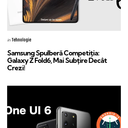
Categories
Posted
Tehnologie
in
in
Samsung Spulberă Competiția:
Galaxy Z Fold6, Mai Subțire Decât
Crezi!