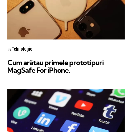
Categories
Posted
Tehnologie
in
in
Cum arătau primele prototipuri
MagSafe For iPhone.