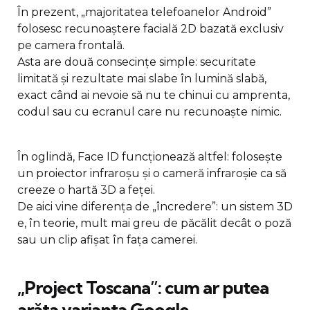
În prezent, „majoritatea telefoanelor Android”
folosesc recunoaștere facială 2D bazată exclusiv
pe camera frontală.
Asta are două consecințe simple: securitate
limitată și rezultate mai slabe în lumină slabă,
exact când ai nevoie să nu te chinui cu amprenta,
codul sau cu ecranul care nu recunoaște nimic.
În oglindă, Face ID funcționează altfel: folosește
un proiector infraroșu și o cameră infraroșie ca să
creeze o hartă 3D a feței.
De aici vine diferența de „încredere”: un sistem 3D
e, în teorie, mult mai greu de păcălit decât o poză
sau un clip afișat în fața camerei.
„Project Toscana”: cum ar putea
arăta varianta Google