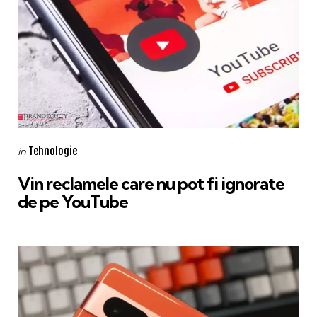
Categories
Posted
Tehnologie
in
in
Vin reclamele care nu pot fi ignorate
de pe YouTube