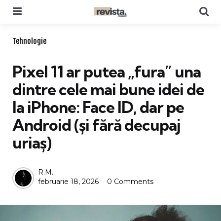
Menu
Se
Categories
Tehnologie
Pixel 11 ar putea „fura” una
dintre cele mai bune idei de
la iPhone: Face ID, dar pe
Android (și fără decupaj
uriaș)
Posted
R.M.
februarie 18, 2026
0 Comments
by