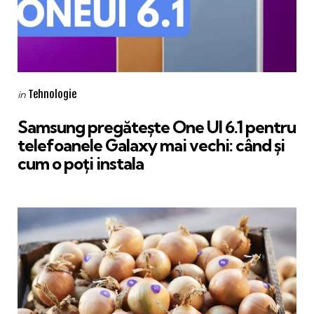
Categories
Posted
Tehnologie
in
in
Samsung pregătește One UI 6.1 pentru
telefoanele Galaxy mai vechi: când și
cum o poți instala