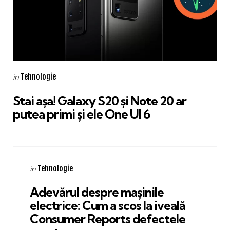
Categories
Posted
Tehnologie
in
in
Stai așa! Galaxy S20 și Note 20 ar
putea primi și ele One UI 6
Categories
Posted
Tehnologie
in
in
Adevărul despre mașinile
electrice: Cum a scos la iveală
Consumer Reports defectele