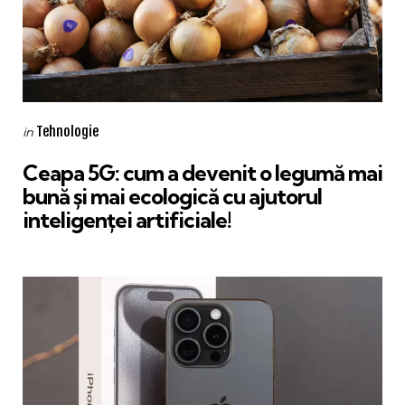
Categories
Posted
Tehnologie
in
in
Ceapa 5G: cum a devenit o legumă mai
bună și mai ecologică cu ajutorul
inteligenței artificiale!