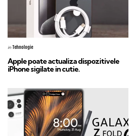
Categories
Posted
Tehnologie
in
in
Apple poate actualiza dispozitivele
iPhone sigilate in cutie.