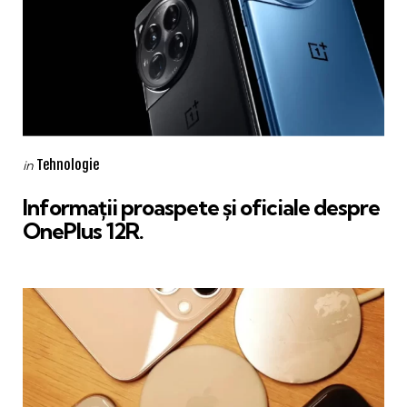
Categories
Posted
Tehnologie
in
in
Informații proaspete și oficiale despre
OnePlus 12R.