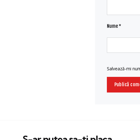
Nume
*
Salvează-mi nume
S-ar putea sa-ti placa