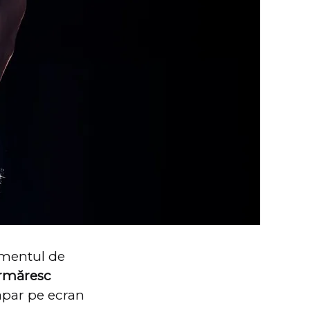
amentul de
urmăresc
 apar pe ecran