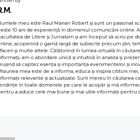
ritten by
R.M.
umele meu este Raul Marian Robert și sunt un pasionat scriit
este 10 ani de experiență în domeniul comunicării online. 
acultatea de Litere și Jurnalism și am început să scriu pe d
nline, acoperind o gamă largă de subiecte precum știri, teh
faceri și multe altele. Călătorind în lumea virtuală în căutar
nformații, am o abordare unică și intuitivă în analiza și preze
eușind să captez esența și importanța evenimentelor și inova
isiunea mea este de a informa, educa și inspira cititorii mei,
nformații relevante și actualizate. Sunt mereu în căutarea c
endințe în toate domeniile pe care le acopăr și mă inform
entru a aduce cele mai bune și mai utile informații pentru cit