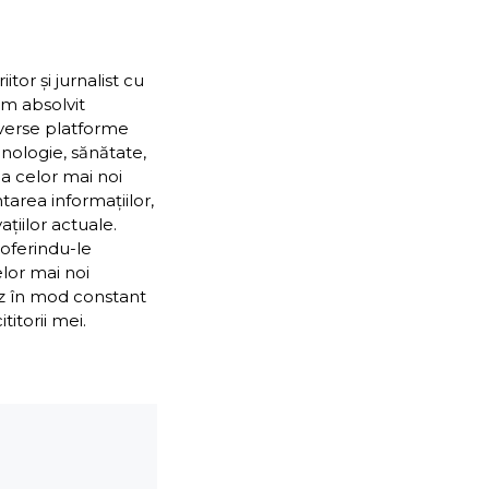
or și jurnalist cu
Am absolvit
iverse platforme
nologie, sănătate,
ea celor mai noi
ntarea informațiilor,
țiilor actuale.
 oferindu-le
elor mai noi
ez în mod constant
itorii mei.