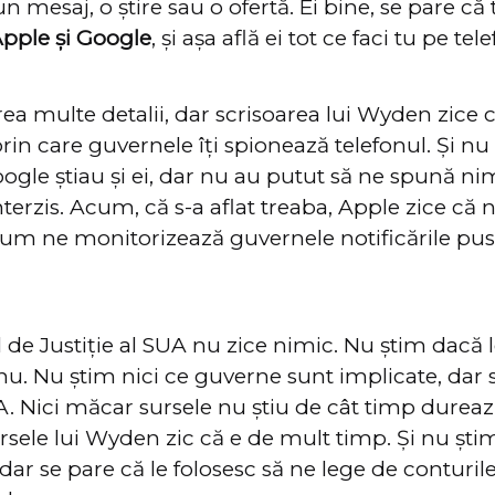
n mesaj, o știre sau o ofertă. Ei bine, se pare că
Apple și Google
, și așa află ei tot ce faci tu pe tel
a multe detalii, dar scrisoarea lui Wyden zice că
n care guvernele îți spionează telefonul. Și nu
Google știau și ei, dar nu au putut să ne spună ni
nterzis. Acum, că s-a aflat treaba, Apple zice că
um ne monitorizează guvernele notificările pus
e Justiție al SUA nu zice nimic. Nu știm dacă le
u. Nu știm nici ce guverne sunt implicate, dar 
 SUA. Nici măcar sursele nu știu de cât timp durea
ursele lui Wyden zic că e de mult timp. Și nu știm
 dar se pare că le folosesc să ne lege de conturil