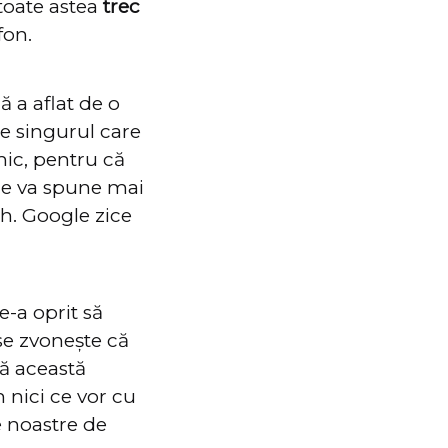
 toate astea
trec
efon.
 a aflat de o
 e singurul care
mic, pentru că
 ne va spune mai
h. Google zice
-a oprit să
se zvonește că
ză această
 nici ce vor cu
e noastre de