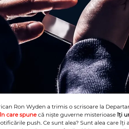
ican Ron Wyden a trimis o scrisoare la Depart
în care spune
că niște guverne misterioase
îți 
notificările push. Ce sunt alea? Sunt alea care îți