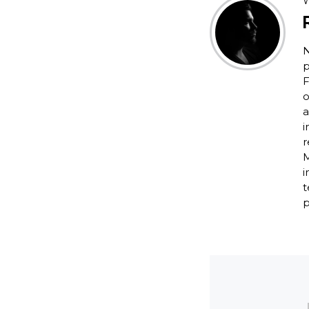
W
N
p
F
o
a
i
r
M
i
t
p