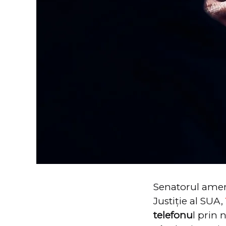
Senatorul amer
Justiție al SUA,
telefonu
l prin 