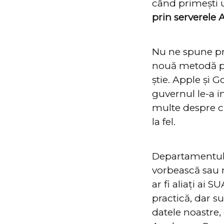
când primești u
prin serverele 
Nu ne spune pre
nouă metodă pri
știe. Apple și 
guvernul le-a i
multe despre c
la fel.
Departamentul d
vorbească sau n
ar fi aliați ai
practică, dar s
datele noastre,