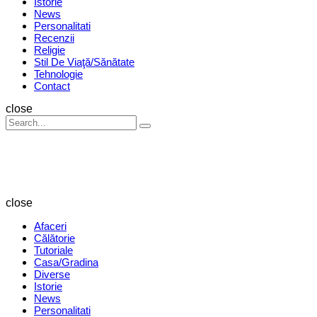
Istorie
News
Personalitati
Recenzii
Religie
Stil De Viaţă/Sănătate
Tehnologie
Contact
Search
close
Search
Search
for:
Revista
Magazin
close
Afaceri
Călătorie
Tutoriale
Casa/Gradina
Diverse
Istorie
News
Personalitati