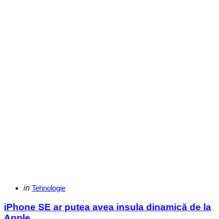
Categories
Posted
in
Tehnologie
in
iPhone SE ar putea avea insula dinamică de la
Apple