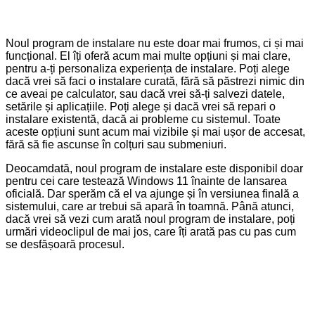
Noul program de instalare nu este doar mai frumos, ci și mai
funcțional. El îți oferă acum mai multe opțiuni și mai clare,
pentru a-ți personaliza experiența de instalare. Poți alege
dacă vrei să faci o instalare curată, fără să păstrezi nimic din
ce aveai pe calculator, sau dacă vrei să-ți salvezi datele,
setările și aplicațiile. Poți alege și dacă vrei să repari o
instalare existentă, dacă ai probleme cu sistemul. Toate
aceste opțiuni sunt acum mai vizibile și mai ușor de accesat,
fără să fie ascunse în colțuri sau submeniuri.
Deocamdată, noul program de instalare este disponibil doar
pentru cei care testează Windows 11 înainte de lansarea
oficială. Dar sperăm că el va ajunge și în versiunea finală a
sistemului, care ar trebui să apară în toamnă. Până atunci,
dacă vrei să vezi cum arată noul program de instalare, poți
urmări videoclipul de mai jos, care îți arată pas cu pas cum
se desfășoară procesul.