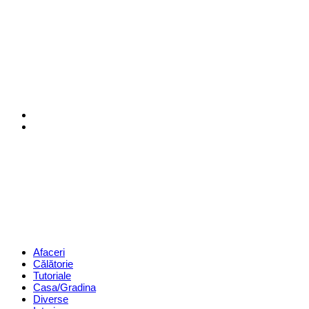
Menu
Search
Revista
Magazin
Menu
Afaceri
Călătorie
Tutoriale
Casa/Gradina
Diverse