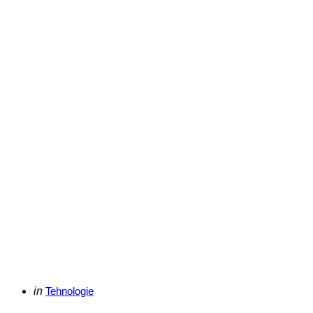
Categories
Posted
in
Tehnologie
in