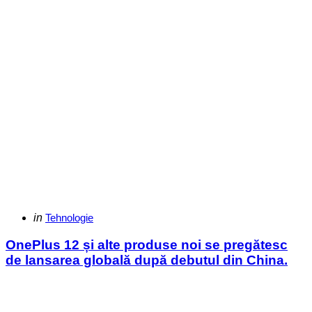
Categories
Posted
in
Tehnologie
in
OnePlus 12 și alte produse noi se pregătesc
de lansarea globală după debutul din China.