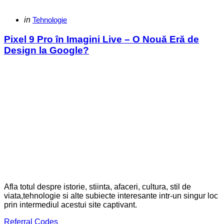
Categories
Posted
in
Tehnologie
in
Pixel 9 Pro în Imagini Live – O Nouă Eră de
Design la Google?
Afla totul despre istorie, stiinta, afaceri, cultura, stil de
viata,tehnologie si alte subiecte interesante intr-un singur loc
prin intermediul acestui site captivant.
Referral Codes