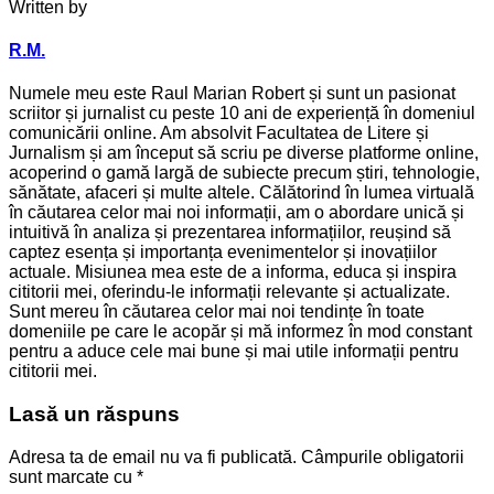
Written by
R.M.
Numele meu este Raul Marian Robert și sunt un pasionat
scriitor și jurnalist cu peste 10 ani de experiență în domeniul
comunicării online. Am absolvit Facultatea de Litere și
Jurnalism și am început să scriu pe diverse platforme online,
acoperind o gamă largă de subiecte precum știri, tehnologie,
sănătate, afaceri și multe altele. Călătorind în lumea virtuală
în căutarea celor mai noi informații, am o abordare unică și
intuitivă în analiza și prezentarea informațiilor, reușind să
captez esența și importanța evenimentelor și inovațiilor
actuale. Misiunea mea este de a informa, educa și inspira
cititorii mei, oferindu-le informații relevante și actualizate.
Sunt mereu în căutarea celor mai noi tendințe în toate
domeniile pe care le acopăr și mă informez în mod constant
pentru a aduce cele mai bune și mai utile informații pentru
cititorii mei.
Lasă un răspuns
Adresa ta de email nu va fi publicată.
Câmpurile obligatorii
sunt marcate cu
*