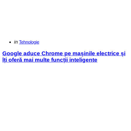
Categories
Posted
in
Tehnologie
in
Google aduce Chrome pe mașinile electrice și
îți oferă mai multe funcții inteligente