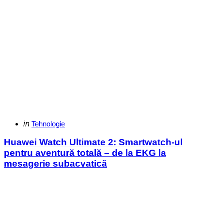
Categories
Posted
in
Tehnologie
in
Huawei Watch Ultimate 2: Smartwatch-ul
pentru aventură totală – de la EKG la
mesagerie subacvatică