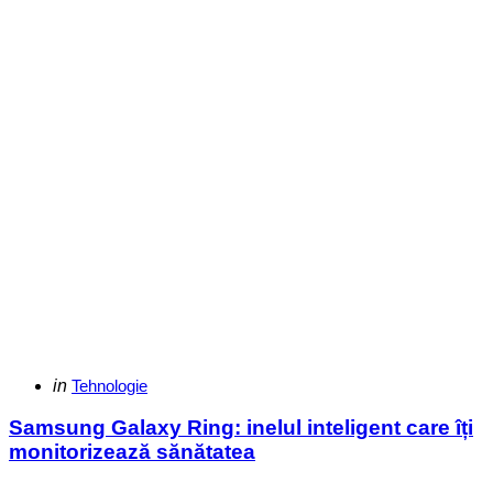
Categories
Posted
in
Tehnologie
in
Samsung Galaxy Ring: inelul inteligent care îți
monitorizează sănătatea