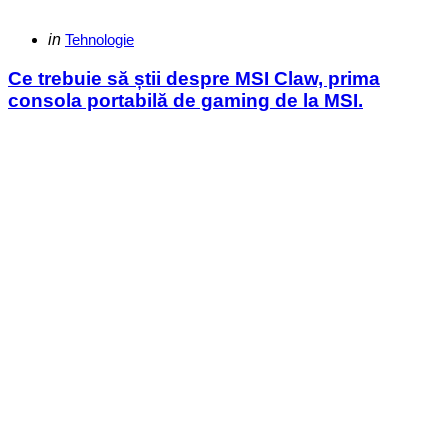
Categories
Posted
in
Tehnologie
in
Ce trebuie să știi despre MSI Claw, prima
consola portabilă de gaming de la MSI.