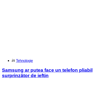
Categories
Posted
in
Tehnologie
in
Samsung ar putea face un telefon pliabil
surprinzător de ieftin