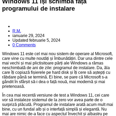
Windows 11 își schimbă fața
programului de instalare
Posted
R.M.
by
ianuarie 29, 2024
Updated
februarie 5, 2024
0 Comments
Windows 11 este cel mai nou sistem de operare al Microsoft,
care vine cu multe noutăți și îmbunătățiri. Dar una dintre cele
mai vechi și mai plictisitoare părți ale Windows a rămas
neschimbată de ani de zile: programul de instalare. Da, ăla
care îți copiază fișierele pe hard disk și îți cere să aștepți cu
răbdare până se termină. Ei bine, se pare că Microsoft s-a
gândit în sfârșit să-i dea o față nouă, mai modernă și mai
prietenoasă.
În cea mai recentă versiune de test a Windows 11, cei care
vor să instaleze sistemul de la zero vor avea parte de o
surpriză plăcută. Programul de instalare arată acum mult mai
bine, cu un fundal alb și o interfață simplă și elegantă. Nu
mai are nimic de-a face cu aspectul învechit și albastru pe