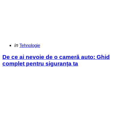
Categories
Posted
in
Tehnologie
in
De ce ai nevoie de o cameră auto: Ghid
complet pentru siguranța ta