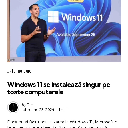
Categories
Posted
Tehnologie
in
in
Windows 11 se instalează singur pe
toate computerele
Posted
by
R.M.
februarie 23, 2024
1 min
by
Dacă nu ai făcut actualizarea la Windows 11, Microsoft o
face pentru tine, chiar dacă nu vrei. Asta pentru că