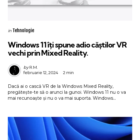
Categories
Posted
Tehnologie
in
in
Windows 11 îți spune adio căștilor VR
vechi prin Mixed Reality.
Posted
by
R.M.
februarie 12, 2024
2 min
by
Dacă ai o cască VR de la Windows Mixed Reality,
pregătește-te să o arunci la gunoi. Windows 11 nu o va
mai recunoaște și nu o va mai suporta. Windows...