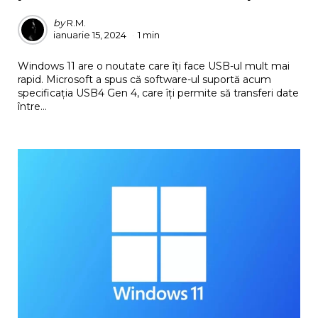
Posted
by
R.M.
ianuarie 15, 2024
1 min
by
Windows 11 are o noutate care îți face USB-ul mult mai
rapid. Microsoft a spus că software-ul suportă acum
specificația USB4 Gen 4, care îți permite să transferi date
între...