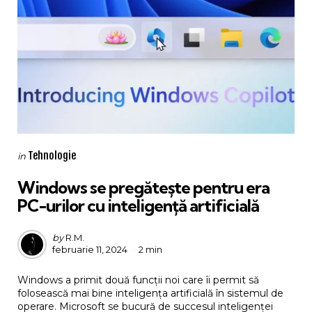
Categories
Posted
Tehnologie
in
in
Windows se pregătește pentru era
PC-urilor cu inteligență artificială
Posted
by
R.M.
februarie 11, 2024
2 min
by
Windows a primit două funcții noi care îi permit să
folosească mai bine inteligența artificială în sistemul de
operare. Microsoft se bucură de succesul inteligenței