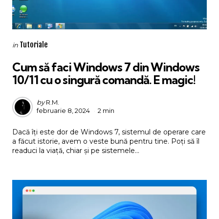
Categories
Posted
Tutoriale
in
in
Cum să faci Windows 7 din Windows
10/11 cu o singură comandă. E magic!
Posted
by
R.M.
februarie 8, 2024
2 min
by
Dacă îți este dor de Windows 7, sistemul de operare care
a făcut istorie, avem o veste bună pentru tine. Poți să îl
readuci la viață, chiar și pe sistemele...