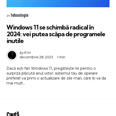
Categories
Posted
Tehnologie
in
in
Windows 11 se schimbă radical în
2024: vei putea scăpa de programele
inutile
Posted
by
R.M.
decembrie 28, 2023
1 min
by
Dacă ești fan Windows 11, pregătește-te pentru o
surpriză plăcută anul viitor: sistemul tău de operare
preferat va primi o actualizare de zile mari, care îți va da
mai mult...
Caută