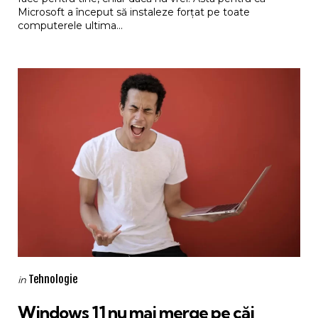
Microsoft a început să instaleze forțat pe toate
computerele ultima...
Categories
Posted
Tehnologie
in
in
Windows 11 nu mai merge pe căi