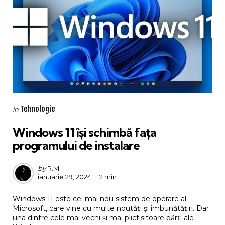
Categories
Posted
Tehnologie
in
in
Windows 11 își schimbă fața
programului de instalare
Posted
by
R.M.
ianuarie 29, 2024
2 min
by
Windows 11 este cel mai nou sistem de operare al
Microsoft, care vine cu multe noutăți și îmbunătățiri. Dar
una dintre cele mai vechi și mai plictisitoare părți ale