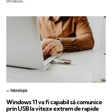
Windows...
Categories
Posted
Tehnologie
in
in
Windows 11 va fi capabil să comunice
prin USB la viteze extrem de rapide