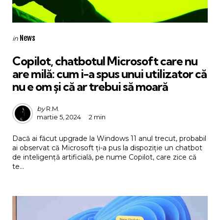
Categories
Posted
News
in
in
Copilot, chatbotul Microsoft care nu
are milă: cum i-a spus unui utilizator că
nu e om și că ar trebui să moară
Posted
by
R.M.
martie 5, 2024
2 min
by
Dacă ai făcut upgrade la Windows 11 anul trecut, probabil
ai observat că Microsoft ți-a pus la dispoziție un chatbot
de inteligență artificială, pe nume Copilot, care zice că
te...