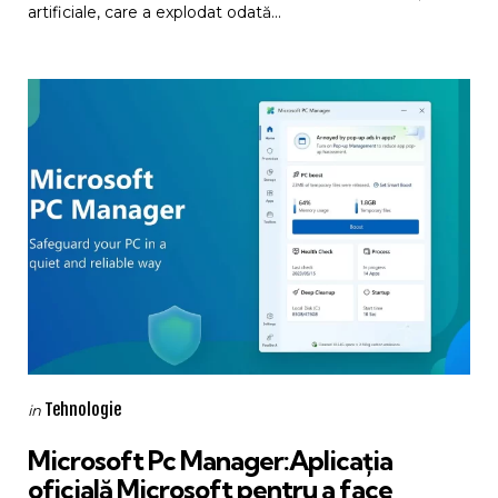
artificiale, care a explodat odată...
Categories
Posted
Tehnologie
in
in
Microsoft Pc Manager:Aplicația
oficială Microsoft pentru a face