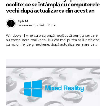
ocolite: ce se întâmplă cu computerele
vechi după actualizarea din acest an
Posted
by
R.M.
februarie 19, 2024
2 min
by
Windows 11 vine cu o surpriză neplăcută pentru cei care
au computere mai vechi. Nu vor mai putea să îl instaleze
cu niciun fel de șmecherie, după actualizarea mare din...