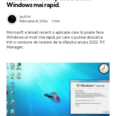
Windows mai rapid.
Posted
by
R.M.
februarie 8, 2024
1 min
by
Microsoft a lansat recent o aplicație care îți poate face
Windows-ul mult mai rapid, pe care o puteai descărca
într-o versiune de testare de la sfârșitul anului 2022. PC
Manager...