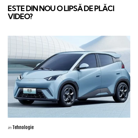
ESTE DIN NOU O LIPSĂ DE PLĂCI
VIDEO?
Categories
Posted
Tehnologie
in
in