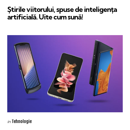
in
Știrile viitorului, spuse de inteligența
artificială. Uite cum sună!
Categories
Posted
Tehnologie
in
in