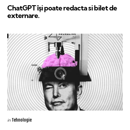
ChatGPT își poate redacta si bilet de
externare.
Categories
Posted
Tehnologie
in
in