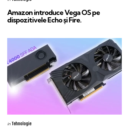
in
Amazon introduce Vega OS pe
dispozitivele Echo și Fire.
Categories
Posted
Tehnologie
in
in