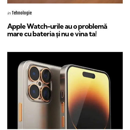
Categories
Posted
Tehnologie
in
in
Apple Watch-urile au o problemă
mare cu bateria și nu e vina ta!