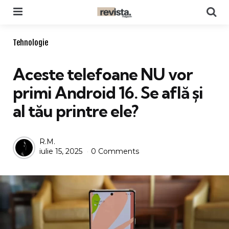
Menu
Se
Categories
Tehnologie
Aceste telefoane NU vor
primi Android 16. Se află și
al tău printre ele?
Posted
R.M.
iulie 15, 2025
0 Comments
by