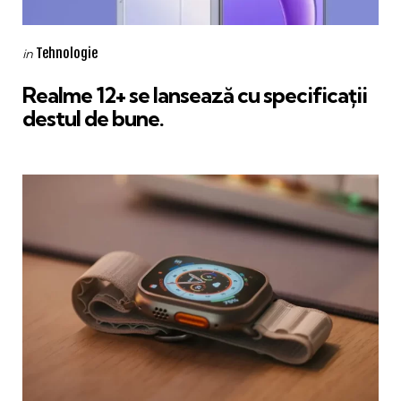
Categories
Posted
Tehnologie
in
in
Realme 12+ se lansează cu specificații
destul de bune.