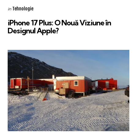
Categories
Posted
Tehnologie
in
in
iPhone 17 Plus: O Nouă Viziune în
Designul Apple?