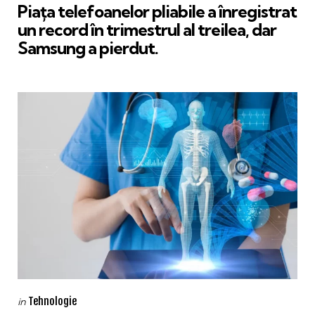
Piața telefoanelor pliabile a înregistrat
un record în trimestrul al treilea, dar
Samsung a pierdut.
Categories
Posted
Tehnologie
in
in