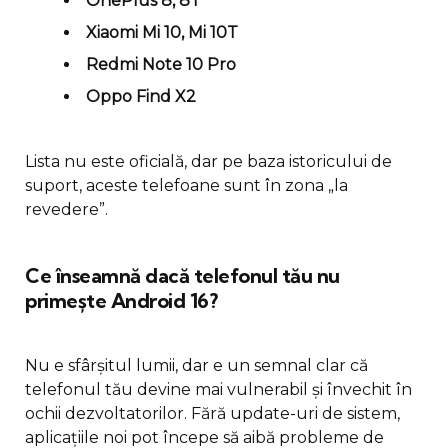
OnePlus 8, 8T
Xiaomi Mi 10, Mi 10T
Redmi Note 10 Pro
Oppo Find X2
Lista nu este oficială, dar pe baza istoricului de
suport, aceste telefoane sunt în zona „la
revedere”.
Ce înseamnă dacă telefonul tău nu
primește Android 16?
Nu e sfârșitul lumii, dar e un semnal clar că
telefonul tău devine mai vulnerabil și învechit în
ochii dezvoltatorilor. Fără update-uri de sistem,
aplicațiile noi pot începe să aibă probleme de