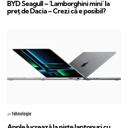
BYD Seagull – ‘Lamborghini mini’ la
preț de Dacia – Crezi că e posibil?
Categories
Posted
Tehnologie
in
in
Apple lucrează la niște laptopuri cu