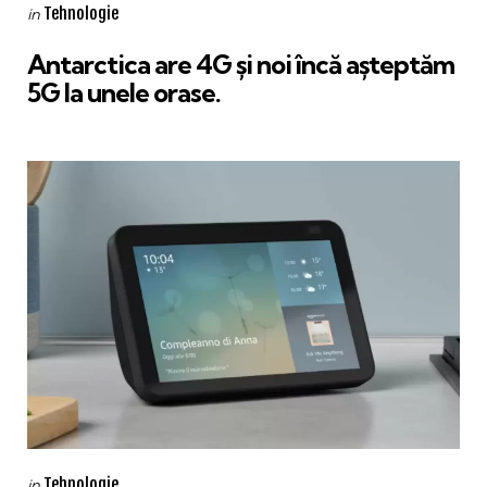
Categories
Posted
Tehnologie
in
in
Antarctica are 4G și noi încă așteptăm
5G la unele orase.
Categories
Posted
Tehnologie
in