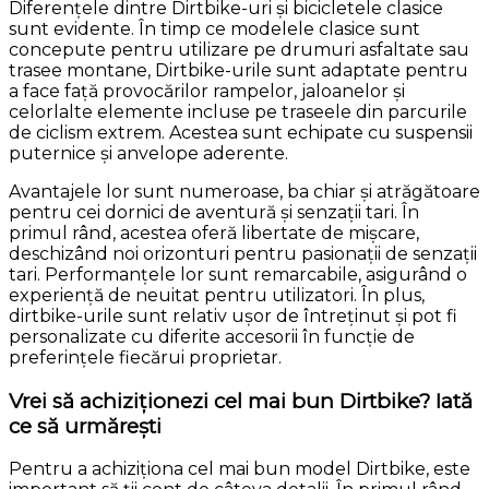
Diferențele dintre Dirtbike-uri și bicicletele clasice
sunt evidente. În timp ce modelele clasice sunt
concepute pentru utilizare pe drumuri asfaltate sau
trasee montane, Dirtbike-urile sunt adaptate pentru
a face față provocărilor rampelor, jaloanelor și
celorlalte elemente incluse pe traseele din parcurile
de ciclism extrem. Acestea sunt echipate cu suspensii
puternice și anvelope aderente.
Avantajele lor sunt numeroase, ba chiar și atrăgătoare
pentru cei dornici de aventură și senzații tari. În
primul rând, acestea oferă libertate de mișcare,
deschizând noi orizonturi pentru pasionații de senzații
tari. Performanțele lor sunt remarcabile, asigurând o
experiență de neuitat pentru utilizatori. În plus,
dirtbike-urile sunt relativ ușor de întreținut și pot fi
personalizate cu diferite accesorii în funcție de
preferințele fiecărui proprietar.
Vrei să achiziționezi cel mai bun Dirtbike? Iată
ce să urmărești
Pentru a achiziționa cel mai bun model Dirtbike, este