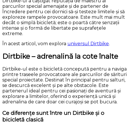
Dirtbike-ul a câștigat reputația de maestru al
parcurilor special amenajate și de partener de
încredere pentru cei dornici să-și testeze limitele și să
exploreze rampele provocatoare. Este mult mai mult
decât o simplă bicicletă; este o poartă către senzații
intense și o formă de libertate pe suprafețele
extreme.
În acest articol, vom explora
universul Dirtbike
.
Dirtbike – adrenalină la cote înalte
Dirtbike-ul este o bicicletă concepută pentru a naviga
printre traseele provocatoare ale parcurilor de sărituri
special proiectate. Destinat în principal pentru salturi,
se descurcă excelent și pe alte obstacole. Este
partenerul ideal pentru cei pasionați de aventură și
explorare a limitelor, oferind o experiență unică și
adrenalina de care doar cei curajoși se pot bucura.
Ce diferențe sunt între un Dirtbike și o
bicicletă clasică