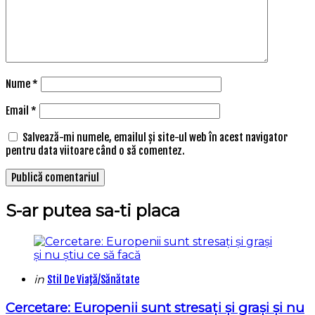
Nume
*
Email
*
Salvează-mi numele, emailul și site-ul web în acest navigator
pentru data viitoare când o să comentez.
S-ar putea sa-ti placa
Categories
Posted
in
Stil De Viaţă/Sănătate
in
Cercetare: Europenii sunt stresați și grași și nu