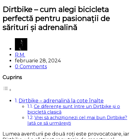
Dirtbike – cum alegi bicicleta
perfectă pentru pasionații de
sărituri și adrenalină
Posted
R.M.
by
februarie 28, 2024
0 Comments
Cuprins
Dirtbike – adrenalină la cote înalte
Ce diferențe sunt între un Dirtbike și o
bicicletă clasică
Vrei să achiziționezi cel mai bun Dirtbike?
Iată ce să urmărești
Lumea aventurii pe două roți este provocatoare, iar