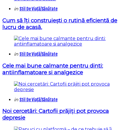
Categories
Posted
in
Stil De Viaţă/Sănătate
in
Cum să îți construiești o rutină eficientă de
lucru de acasă.
Categories
Posted
in
Stil De Viaţă/Sănătate
in
Cele mai bune calmante pentru dinti:
antiinflamatoare si analgezice
Categories
Posted
in
Stil De Viaţă/Sănătate
in
Noi cercetări: Cartofii prăjiți pot provoca
depresie