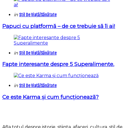
Categories
Posted
in
Stil De Viaţă/Sănătate
in
Papuci cu platformă – de ce trebuie să îi ai!
Categories
Posted
in
Stil De Viaţă/Sănătate
in
Fapte interesante despre 5 Superalimente.
Categories
Posted
in
Stil De Viaţă/Sănătate
in
Ce este Karma și cum funcționează?
Afla totul despre istorie, stiinta, afaceri, cultura, stil de