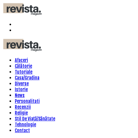
Menu
Search
Revista
Magazin
Menu
Afaceri
Călătorie
Tutoriale
Casa/Gradina
Diverse
Istorie
News
Personalitati
Recenzii
Religie
Stil De Viaţă/Sănătate
Tehnologie
Contact