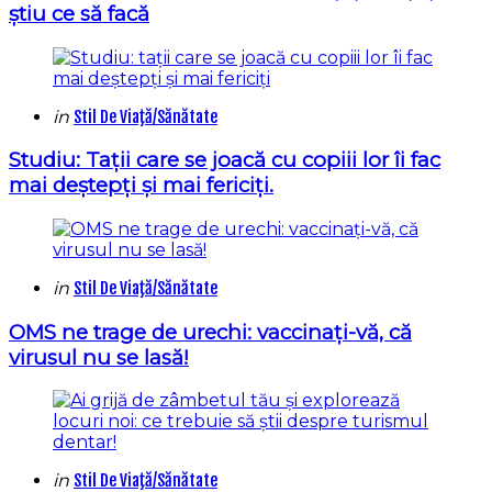
știu ce să facă
Categories
Posted
in
Stil De Viaţă/Sănătate
in
Studiu: Tații care se joacă cu copiii lor îi fac
mai deștepți și mai fericiți.
Categories
Posted
in
Stil De Viaţă/Sănătate
in
OMS ne trage de urechi: vaccinați-vă, că
virusul nu se lasă!
Categories
Posted
in
Stil De Viaţă/Sănătate