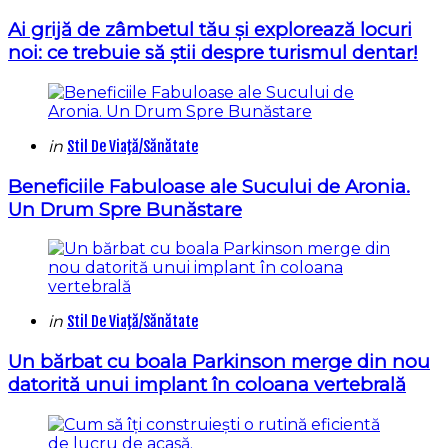
in
Ai grijă de zâmbetul tău și explorează locuri
noi: ce trebuie să știi despre turismul dentar!
Categories
Posted
in
Stil De Viaţă/Sănătate
in
Beneficiile Fabuloase ale Sucului de Aronia.
Un Drum Spre Bunăstare
Categories
Posted
in
Stil De Viaţă/Sănătate
in
Un bărbat cu boala Parkinson merge din nou
datorită unui implant în coloana vertebrală