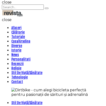
Search
close
Search
Search
for:
Revista
Magazin
close
Afaceri
Călătorie
Tutoriale
Casa/Gradina
Diverse
Istorie
News
Personalitati
Recenzii
Religie
Stil De Viaţă/Sănătate
Tehnologie
Contact
Categories
Stil De Viaţă/Sănătate