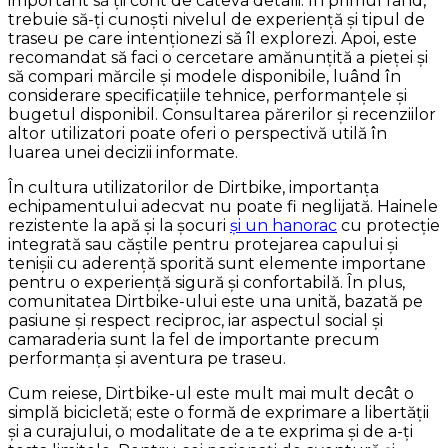
important să ții cont de câteva detalii. În primul rând,
trebuie să-ți cunoști nivelul de experiență și tipul de
traseu pe care intenționezi să îl explorezi. Apoi, este
recomandat să faci o cercetare amănunțită a pieței și
să compari mărcile și modele disponibile, luând în
considerare specificațiile tehnice, performanțele și
bugetul disponibil. Consultarea părerilor și recenziilor
altor utilizatori poate oferi o perspectivă utilă în
luarea unei decizii informate.
În cultura utilizatorilor de Dirtbike, importanța
echipamentului adecvat nu poate fi neglijată. Hainele
rezistente la apă și la șocuri
și un hanorac
cu protecție
integrată sau căștile pentru protejarea capului și
tenișii cu aderență sporită sunt elemente importane
pentru o experiență sigură și confortabilă. În plus,
comunitatea Dirtbike-ului este una unită, bazată pe
pasiune și respect reciproc, iar aspectul social și
camaraderia sunt la fel de importante precum
performanța și aventura pe traseu.
Cum reiese, Dirtbike-ul este mult mai mult decât o
simplă bicicletă; este o formă de exprimare a libertății
și a curajului, o modalitate de a te exprima și de a-ți