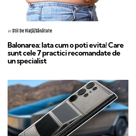
Categories
Posted
Stil De Viaţă/Sănătate
in
in
Balonarea: Iata cum o poti evita! Care
sunt cele 7 practici recomandate de
un specialist