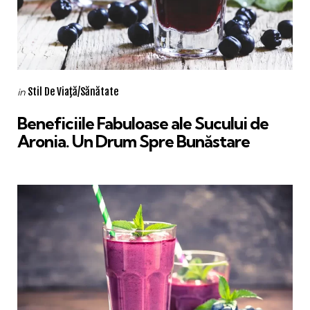
Categories
Posted
Stil De Viaţă/Sănătate
in
in
Beneficiile Fabuloase ale Sucului de
Aronia. Un Drum Spre Bunăstare