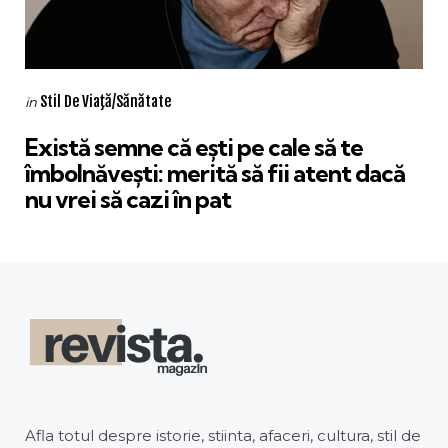
Categories
Posted
Stil De Viaţă/Sănătate
in
in
Există semne că ești pe cale să te
îmbolnăvești: merită să fii atent dacă
nu vrei să cazi în pat
Afla totul despre istorie, stiinta, afaceri, cultura, stil de