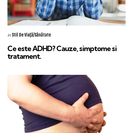
Categories
Posted
Stil De Viaţă/Sănătate
in
in
Ce este ADHD? Cauze, simptome si
tratament.