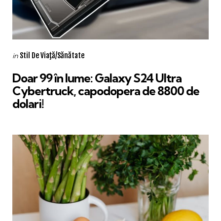
Categories
Posted
Stil De Viaţă/Sănătate
in
in
Doar 99 în lume: Galaxy S24 Ultra
Cybertruck, capodopera de 8800 de
dolari!