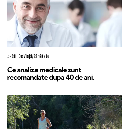
Categories
Posted
Stil De Viaţă/Sănătate
in
in
Ce analize medicale sunt
recomandate dupa 40 de ani.