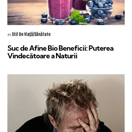
Categories
Posted
Stil De Viaţă/Sănătate
in
in
Suc de Afine Bio Beneficii: Puterea
Vindecătoare a Naturii