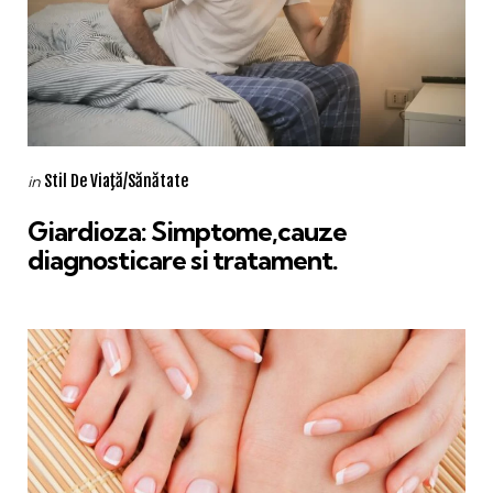
Categories
Posted
Stil De Viaţă/Sănătate
in
in
Giardioza: Simptome,cauze
diagnosticare si tratament.