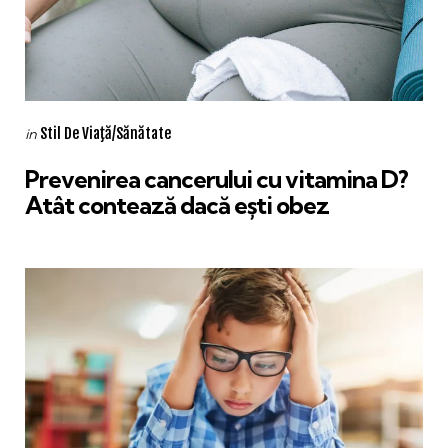
Categories
Posted
Stil De Viaţă/Sănătate
in
in
Prevenirea cancerului cu vitamina D?
Atât contează dacă ești obez