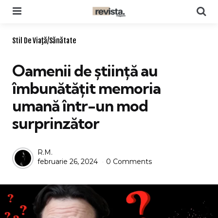
Menu
Se
Categories
Stil De Viaţă/Sănătate
Oamenii de știință au
îmbunătățit memoria
umană într-un mod
surprinzător
Posted
R.M.
februarie 26, 2024
0 Comments
by