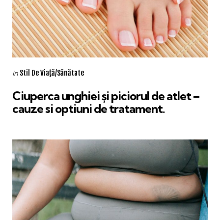
Categories
Posted
Stil De Viaţă/Sănătate
in
in
Ciuperca unghiei și piciorul de atlet –
cauze si optiuni de tratament.