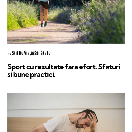
Categories
Posted
Stil De Viaţă/Sănătate
in
in
Sport cu rezultate fara efort. Sfaturi
si bune practici.