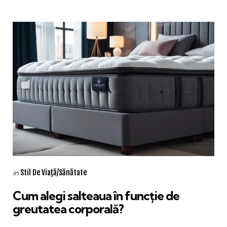
Categories
Posted
Stil De Viaţă/Sănătate
in
in
Cum alegi salteaua în funcție de
greutatea corporală?