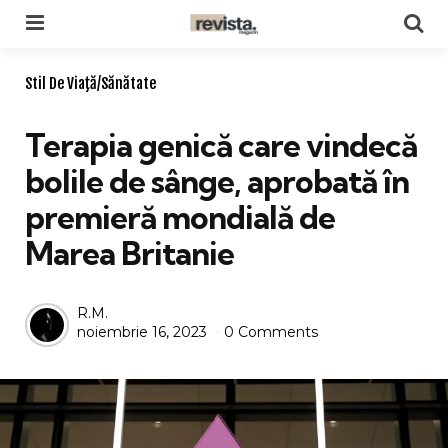
Menu
Se
Categories
Stil De Viaţă/Sănătate
Terapia genică care vindecă
bolile de sânge, aprobată în
premieră mondială de
Marea Britanie
Posted
R.M.
noiembrie 16, 2023
0 Comments
by