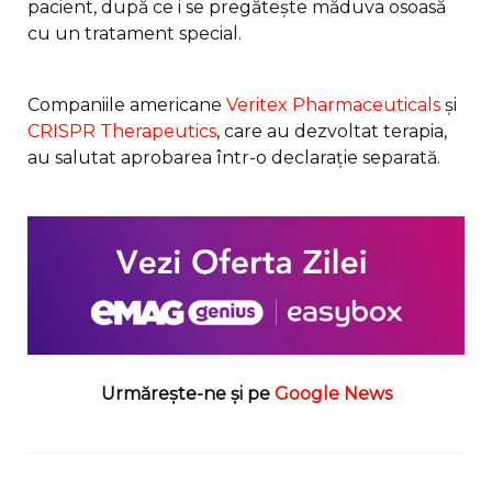
pacient, după ce i se pregătește măduva osoasă
cu un tratament special.
Companiile americane
Veritex Pharmaceuticals
și
CRISPR Therapeutics
, care au dezvoltat terapia,
au salutat aprobarea într-o declarație separată.
Urmărește-ne și pe
Google News