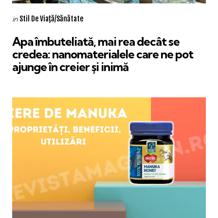
Categories
Posted
Stil De Viaţă/Sănătate
in
in
Apa îmbuteliată, mai rea decât se
credea: nanomaterialele care ne pot
ajunge în creier și inimă