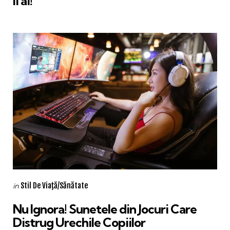
îi ai!
Categories
Posted
Stil De Viaţă/Sănătate
in
in
Nu Ignora! Sunetele din Jocuri Care
Distrug Urechile Copiilor