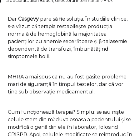
a declarat Julian Beach, directorul interimar al MHRA.
Dar
Casgevy
pare să fie soluția. În studiile clinice,
s-a văzut că terapia restabilește producția
normală de hemoglobină la majoritatea
pacienților cu anemie secerătoare și β-talasemie
dependentă de transfuzii, îmbunătățind
simptomele bolii.
MHRA a mai spus că nu au fost găsite probleme
mari de siguranță în timpul testelor, dar că vor
ține sub observație medicamentul.
Cum funcționează terapia? Simplu: se iau niște
celule stem din măduva osoasă a pacientului și se
modifică o genă din ele în laborator, folosind
CRISPR. Apoi, celulele modificate se reintroduc în