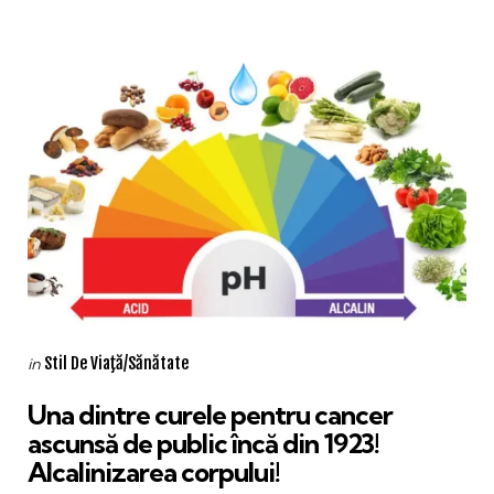
Categories
Posted
Stil De Viaţă/Sănătate
in
in
Una dintre curele pentru cancer
ascunsă de public încă din 1923!
Alcalinizarea corpului!