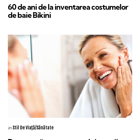
60 de ani de la inventarea costumelor
de baie Bikini
Categories
Posted
Stil De Viaţă/Sănătate
in
in