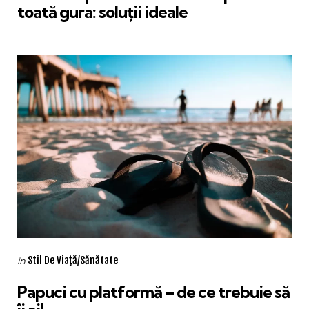
toată gura: soluții ideale
Categories
Posted
Stil De Viaţă/Sănătate
in
in
Papuci cu platformă – de ce trebuie să