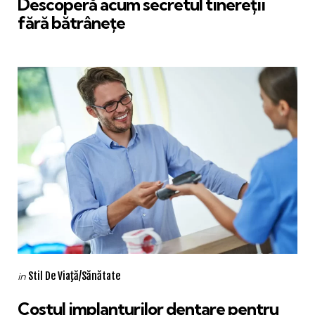
Descoperă acum secretul tinereții
fără bătrânețe
Categories
Posted
Stil De Viaţă/Sănătate
in
in
Costul implanturilor dentare pentru