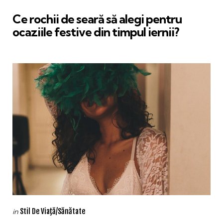
in
Ce rochii de seară să alegi pentru
ocaziile festive din timpul iernii?
Categories
Posted
Stil De Viaţă/Sănătate
in
in