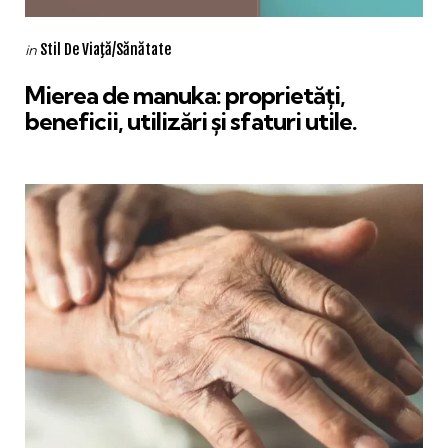
Categories
Posted
Stil De Viaţă/Sănătate
in
in
Mierea de manuka: proprietăți,
beneficii, utilizări și sfaturi utile.