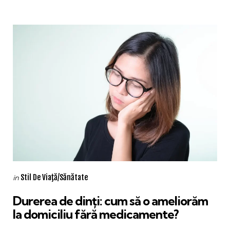
Categories
Posted
Stil De Viaţă/Sănătate
in
in
Durerea de dinți: cum să o ameliorăm
la domiciliu fără medicamente?