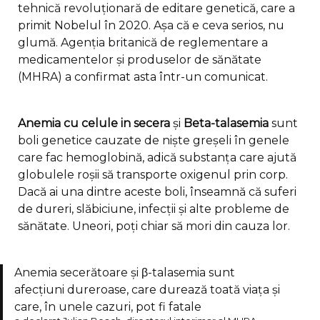
tehnică revoluționară de editare genetică, care a
primit Nobelul în 2020. Așa că e ceva serios, nu
glumă. Agenția britanică de reglementare a
medicamentelor și produselor de sănătate
(MHRA) a confirmat asta într-un comunicat.
Anemia cu celule in secera
și
Beta-talasemia
sunt
boli genetice cauzate de niște greșeli în genele
care fac hemoglobină, adică substanța care ajută
globulele roșii să transporte oxigenul prin corp.
Dacă ai una dintre aceste boli, înseamnă că suferi
de dureri, slăbiciune, infecții și alte probleme de
sănătate. Uneori, poți chiar să mori din cauza lor.
Anemia secerătoare și β-talasemia sunt
afecțiuni dureroase, care durează toată viața și
care, în unele cazuri, pot fi fatale