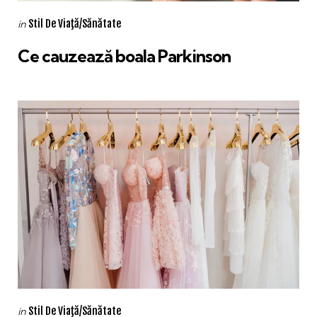
Categories
Posted
Stil De Viaţă/Sănătate
in
in
Ce cauzează boala Parkinson
Categories
Posted
Stil De Viaţă/Sănătate
in