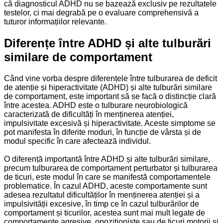
că diagnosticul ADHD nu se bazează exclusiv pe rezultatele
testelor, ci mai degrabă pe o evaluare comprehensivă a
tuturor informațiilor relevante.
Diferențe între ADHD și alte tulburări
similare de comportament
Când vine vorba despre diferențele între tulburarea de deficit
de atenție și hiperactivitate (ADHD) și alte tulburări similare
de comportament, este important să se facă o distincție clară
între acestea. ADHD este o tulburare neurobiologică
caracterizată de dificultăți în menținerea atenției,
impulsivitate excesivă și hiperactivitate. Aceste simptome se
pot manifesta în diferite moduri, în funcție de vârsta și de
modul specific în care afectează individul.
O diferență importantă între ADHD și alte tulburări similare,
precum tulburarea de comportament perturbator și tulburarea
de ticuri, este modul în care se manifestă comportamentele
problematice. În cazul ADHD, aceste comportamente sunt
adesea rezultatul dificultăților în menținerea atenției și a
impulsivității excesive, în timp ce în cazul tulburărilor de
comportament și ticurilor, acestea sunt mai mult legate de
comportamente agresive, opoziționiste sau de ticuri motorii și