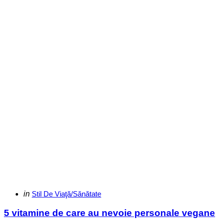
Categories
Posted
in
Stil De Viaţă/Sănătate
in
5 vitamine de care au nevoie personale vegane