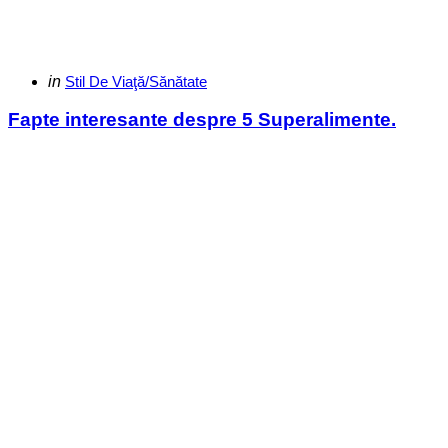
Categories
Posted
in
Stil De Viaţă/Sănătate
in
Fapte interesante despre 5 Superalimente.