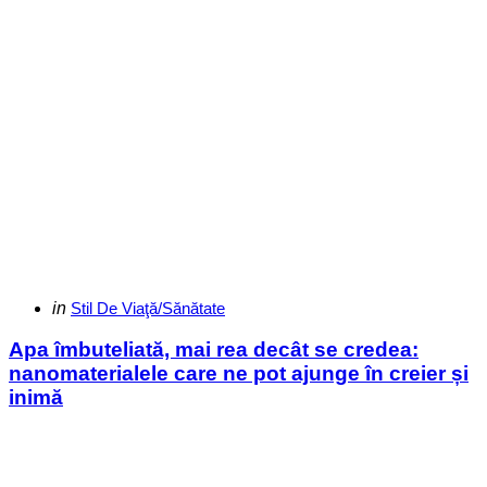
Categories
Posted
in
Stil De Viaţă/Sănătate
in
Apa îmbuteliată, mai rea decât se credea:
nanomaterialele care ne pot ajunge în creier și
inimă