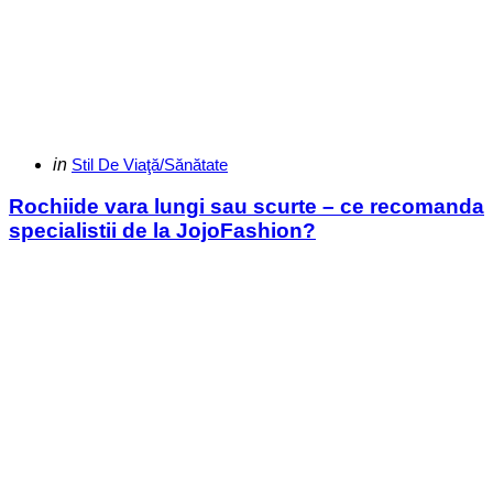
Categories
Posted
in
Stil De Viaţă/Sănătate
in
Rochiide vara lungi sau scurte – ce recomanda
specialistii de la JojoFashion?