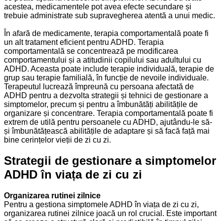
acestea, medicamentele pot avea efecte secundare și
trebuie administrate sub supravegherea atentă a unui medic.
În afară de medicamente, terapia comportamentală poate fi
un alt tratament eficient pentru ADHD. Terapia
comportamentală se concentrează pe modificarea
comportamentului și a atitudinii copilului sau adultului cu
ADHD. Aceasta poate include terapie individuală, terapie de
grup sau terapie familială, în funcție de nevoile individuale.
Terapeutul lucrează împreună cu persoana afectată de
ADHD pentru a dezvolta strategii și tehnici de gestionare a
simptomelor, precum și pentru a îmbunătăți abilitățile de
organizare și concentrare. Terapia comportamentală poate fi
extrem de utilă pentru persoanele cu ADHD, ajutându-le să-
și îmbunătățească abilitățile de adaptare și să facă față mai
bine cerințelor vieții de zi cu zi.
Strategii de gestionare a simptomelor
ADHD în viața de zi cu zi
Organizarea rutinei zilnice
Pentru a gestiona simptomele ADHD în viața de zi cu zi,
organizarea rutinei zilnice joacă un rol crucial. Este important