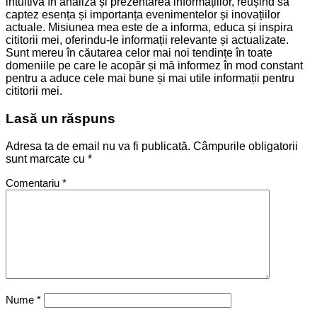
intuitivă în analiza și prezentarea informațiilor, reușind să
captez esența și importanța evenimentelor și inovațiilor
actuale. Misiunea mea este de a informa, educa și inspira
cititorii mei, oferindu-le informații relevante și actualizate.
Sunt mereu în căutarea celor mai noi tendințe în toate
domeniile pe care le acopăr și mă informez în mod constant
pentru a aduce cele mai bune și mai utile informații pentru
cititorii mei.
Lasă un răspuns
Adresa ta de email nu va fi publicată.
Câmpurile obligatorii
sunt marcate cu
*
Comentariu
*
Nume
*