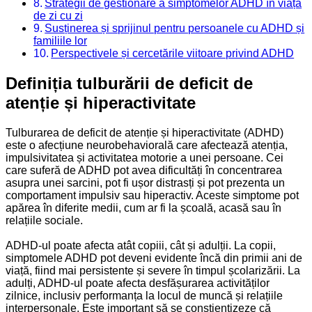
Strategii de gestionare a simptomelor ADHD în viața
de zi cu zi
Susținerea și sprijinul pentru persoanele cu ADHD și
familiile lor
Perspectivele și cercetările viitoare privind ADHD
Definiția tulburării de deficit de
atenție și hiperactivitate
Tulburarea de deficit de atenție și hiperactivitate (ADHD)
este o afecțiune neurobehaviorală care afectează atenția,
impulsivitatea și activitatea motorie a unei persoane. Cei
care suferă de ADHD pot avea dificultăți în concentrarea
asupra unei sarcini, pot fi ușor distrasți și pot prezenta un
comportament impulsiv sau hiperactiv. Aceste simptome pot
apărea în diferite medii, cum ar fi la școală, acasă sau în
relațiile sociale.
ADHD-ul poate afecta atât copiii, cât și adulții. La copii,
simptomele ADHD pot deveni evidente încă din primii ani de
viață, fiind mai persistente și severe în timpul școlarizării. La
adulți, ADHD-ul poate afecta desfășurarea activităților
zilnice, inclusiv performanța la locul de muncă și relațiile
interpersonale. Este important să se conștientizeze că