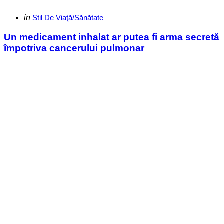
Categories
Posted
in
Stil De Viaţă/Sănătate
in
Un medicament inhalat ar putea fi arma secretă
împotriva cancerului pulmonar