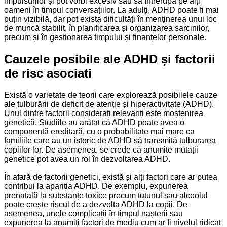
impulsurilor și pot vorbi excesiv sau să întrerupă pe alți
oameni în timpul conversațiilor. La adulți, ADHD poate fi mai
puțin vizibilă, dar pot exista dificultăți în menținerea unui loc
de muncă stabilit, în planificarea și organizarea sarcinilor,
precum și în gestionarea timpului și finanțelor personale.
Cauzele posibile ale ADHD și factorii
de risc asociati
Există o varietate de teorii care explorează posibilele cauze
ale tulburării de deficit de atenție și hiperactivitate (ADHD).
Unul dintre factorii considerați relevanți este moștenirea
genetică. Studiile au arătat că ADHD poate avea o
componentă ereditară, cu o probabilitate mai mare ca
familiile care au un istoric de ADHD să transmită tulburarea
copiilor lor. De asemenea, se crede că anumite mutații
genetice pot avea un rol în dezvoltarea ADHD.
În afară de factorii genetici, există și alți factori care ar putea
contribui la apariția ADHD. De exemplu, expunerea
prenatală la substanțe toxice precum tutunul sau alcoolul
poate crește riscul de a dezvolta ADHD la copii. De
asemenea, unele complicații în timpul nașterii sau
expunerea la anumiți factori de mediu cum ar fi nivelul ridicat