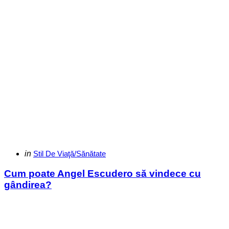
Categories
Posted
in
Stil De Viaţă/Sănătate
in
Cum poate Angel Escudero să vindece cu
gândirea?