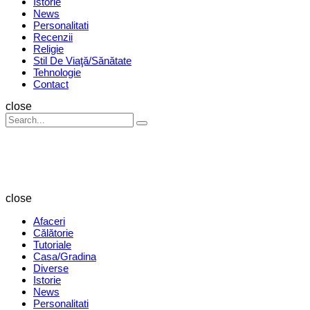
Istorie
News
Personalitati
Recenzii
Religie
Stil De Viaţă/Sănătate
Tehnologie
Contact
Search
close
Search
Search
for:
Revista
Magazin
close
Afaceri
Călătorie
Tutoriale
Casa/Gradina
Diverse
Istorie
News
Personalitati