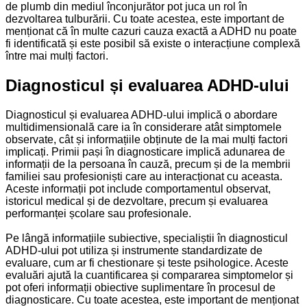
de plumb din mediul înconjurător pot juca un rol în
dezvoltarea tulburării. Cu toate acestea, este important de
menționat că în multe cazuri cauza exactă a ADHD nu poate
fi identificată și este posibil să existe o interacțiune complexă
între mai mulți factori.
Diagnosticul și evaluarea ADHD-ului
Diagnosticul și evaluarea ADHD-ului implică o abordare
multidimensională care ia în considerare atât simptomele
observate, cât și informațiile obținute de la mai mulți factori
implicați. Primii pași în diagnosticare implică adunarea de
informații de la persoana în cauză, precum și de la membrii
familiei sau profesioniști care au interacționat cu aceasta.
Aceste informații pot include comportamentul observat,
istoricul medical și de dezvoltare, precum și evaluarea
performanței școlare sau profesionale.
Pe lângă informațiile subiective, specialiștii în diagnosticul
ADHD-ului pot utiliza și instrumente standardizate de
evaluare, cum ar fi chestionare și teste psihologice. Aceste
evaluări ajută la cuantificarea și compararea simptomelor și
pot oferi informații obiective suplimentare în procesul de
diagnosticare. Cu toate acestea, este important de menționat