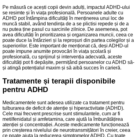
Pe măsură ce acești copii devin adulți, impactul ADHD-ului
se resimte și în viața profesională. Persoanele adulte cu
ADHD pot întâmpina dificultăți în menținerea unui loc de
muncă stabil, având tendința de a se plictisi repede și de a
nu putea ține pasul cu sarcinile zilnice. De asemenea, pot
avea dificultăți în prioritizarea și organizarea muncii, ceea ce
poate duce la întârzieri și la reproșuri din partea colegilor și a
superiorilor. Este important de menționat că, deși ADHD-ul
poate impune anumite provocări în viața școlară și
profesională, cu sprijinul și intervenția adecvată, aceste
dificultăți pot fi depășite, permițând persoanelor cu ADHD să-
și atingă potențialul maxim și să aibă succes în carieră.
Tratamente și terapii disponibile
pentru ADHD
Medicamentele sunt adesea utilizate ca tratament pentru
tulburarea de deficit de atenție și hiperactivitate (ADHD).
Cele mai frecvent prescrise sunt stimulantele, cum ar fi
metilfenidatul și amfetamina, care ajută la îmbunătățirea
atenției și concentrației. Aceste medicamente funcționează
prin creșterea nivelului de neurotransmițători în creier, ceea
ce poate ajuta la reducerea simptomelor ADHD. Cu toate