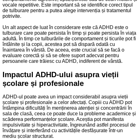
vocale repetitive. Este important să se identifice corect tipul
de tulburare pentru a putea alege intervenția și tratamentul
potrivite.
Un alt aspect de luat în considerare este că ADHD este o
tulburare care poate persista în timp și poate persista în viața
adultă. În timp ce tulburările de comportament și ticurile pot fi
întâlnite și la copii, acestea pot să dispară odată cu
înaintarea în vârstă. De aceea, este crucial să se facă o
evaluare corectă și să se ofere suport adecvat pentru
persoanele care trăiesc cu ADHD, indiferent de vârstă.
Impactul ADHD-ului asupra vieții
școlare și profesionale
ADHD-ul poate avea un impact considerabil asupra vieții
școlare și profesionale a celor afectați. Copiii cu ADHD pot
întâmpina dificultăți în menținerea atenției și concentrării în
sala de clasă, ceea ce poate duce la probleme academice și
scăderea performanțelor școlare. Aceștia pot manifesta
impulsivitate și hiperactivitate, îngreunând astfel procesul de
învățare și interferând cu activitățile desfășurate într-un
mediu școlar structurat.