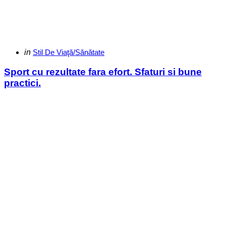
Categories
Posted
in
Stil De Viaţă/Sănătate
in
Sport cu rezultate fara efort. Sfaturi si bune
practici.