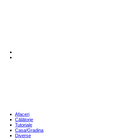
Menu
Search
Revista
Magazin
Menu
Afaceri
Călătorie
Tutoriale
Casa/Gradina
Diverse