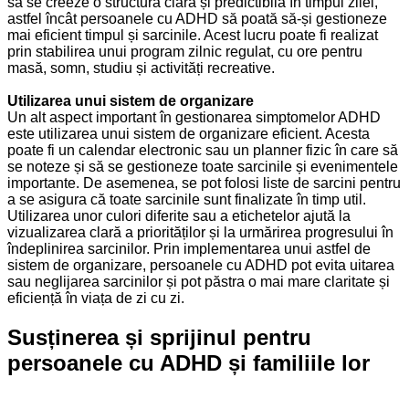
să se creeze o structură clară și predictibilă în timpul zilei,
astfel încât persoanele cu ADHD să poată să-și gestioneze
mai eficient timpul și sarcinile. Acest lucru poate fi realizat
prin stabilirea unui program zilnic regulat, cu ore pentru
masă, somn, studiu și activități recreative.
Utilizarea unui sistem de organizare
Un alt aspect important în gestionarea simptomelor ADHD
este utilizarea unui sistem de organizare eficient. Acesta
poate fi un calendar electronic sau un planner fizic în care să
se noteze și să se gestioneze toate sarcinile și evenimentele
importante. De asemenea, se pot folosi liste de sarcini pentru
a se asigura că toate sarcinile sunt finalizate în timp util.
Utilizarea unor culori diferite sau a etichetelor ajută la
vizualizarea clară a priorităților și la urmărirea progresului în
îndeplinirea sarcinilor. Prin implementarea unui astfel de
sistem de organizare, persoanele cu ADHD pot evita uitarea
sau neglijarea sarcinilor și pot păstra o mai mare claritate și
eficiență în viața de zi cu zi.
Susținerea și sprijinul pentru
persoanele cu ADHD și familiile lor