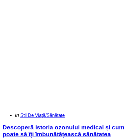
Categories
Posted
in
Stil De Viaţă/Sănătate
in
Descoperă istoria ozonului medical și cum
poate să îți îmbunătățească sănătatea