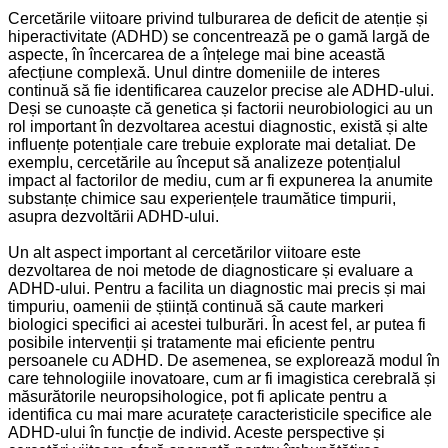
Cercetările viitoare privind tulburarea de deficit de atenție și
hiperactivitate (ADHD) se concentrează pe o gamă largă de
aspecte, în încercarea de a înțelege mai bine această
afecțiune complexă. Unul dintre domeniile de interes
continuă să fie identificarea cauzelor precise ale ADHD-ului.
Deși se cunoaște că genetica și factorii neurobiologici au un
rol important în dezvoltarea acestui diagnostic, există și alte
influențe potențiale care trebuie explorate mai detaliat. De
exemplu, cercetările au început să analizeze potențialul
impact al factorilor de mediu, cum ar fi expunerea la anumite
substanțe chimice sau experiențele traumătice timpurii,
asupra dezvoltării ADHD-ului.
Un alt aspect important al cercetărilor viitoare este
dezvoltarea de noi metode de diagnosticare și evaluare a
ADHD-ului. Pentru a facilita un diagnostic mai precis și mai
timpuriu, oamenii de știință continuă să caute markeri
biologici specifici ai acestei tulburări. În acest fel, ar putea fi
posibile intervenții și tratamente mai eficiente pentru
persoanele cu ADHD. De asemenea, se explorează modul în
care tehnologiile inovatoare, cum ar fi imagistica cerebrală și
măsurătorile neuropsihologice, pot fi aplicate pentru a
identifica cu mai mare acuratețe caracteristicile specifice ale
ADHD-ului în funcție de individ. Aceste perspective și