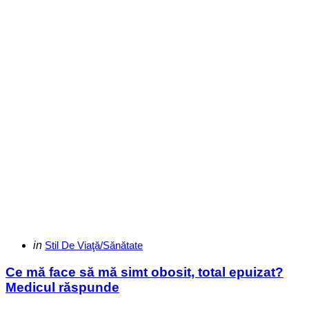
Categories
Posted
in
Stil De Viaţă/Sănătate
in
Ce mă face să mă simt obosit, total epuizat?
Medicul răspunde