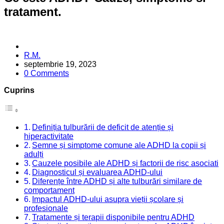
tratament.
Posted
R.M.
by
septembrie 19, 2023
0 Comments
Cuprins
Definiția tulburării de deficit de atenție și
hiperactivitate
Semne și simptome comune ale ADHD la copii și
adulți
Cauzele posibile ale ADHD și factorii de risc asociati
Diagnosticul și evaluarea ADHD-ului
Diferențe între ADHD și alte tulburări similare de
comportament
Impactul ADHD-ului asupra vieții școlare și
profesionale
Tratamente și terapii disponibile pentru ADHD