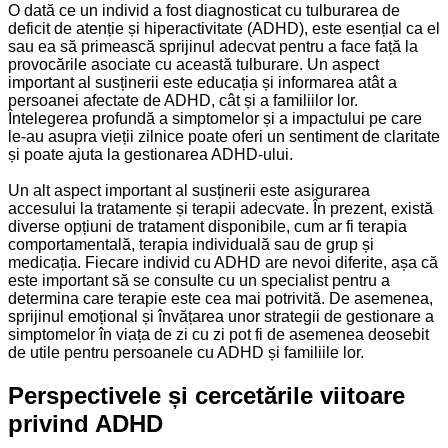
O dată ce un individ a fost diagnosticat cu tulburarea de
deficit de atenție și hiperactivitate (ADHD), este esențial ca el
sau ea să primească sprijinul adecvat pentru a face față la
provocările asociate cu această tulburare. Un aspect
important al susținerii este educația și informarea atât a
persoanei afectate de ADHD, cât și a familiilor lor.
Întelegerea profundă a simptomelor și a impactului pe care
le-au asupra vieții zilnice poate oferi un sentiment de claritate
și poate ajuta la gestionarea ADHD-ului.
Un alt aspect important al susținerii este asigurarea
accesului la tratamente și terapii adecvate. În prezent, există
diverse opțiuni de tratament disponibile, cum ar fi terapia
comportamentală, terapia individuală sau de grup și
medicația. Fiecare individ cu ADHD are nevoi diferite, așa că
este important să se consulte cu un specialist pentru a
determina care terapie este cea mai potrivită. De asemenea,
sprijinul emoțional și învățarea unor strategii de gestionare a
simptomelor în viața de zi cu zi pot fi de asemenea deosebit
de utile pentru persoanele cu ADHD și familiile lor.
Perspectivele și cercetările viitoare
privind ADHD