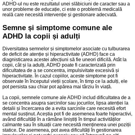
ADHD-ul nu este rezultatul unei slăbiciuni de caracter sau a
unor probleme de educație, ci este o problemă medicală
reală care necesită intervenție și gestionare adecvată.
Semne și simptome comune ale
ADHD la copii și adulți
Diversitatea semnelor și simptomelor asociate cu tulburarea
de deficit de atenție și hiperactivitate (ADHD) face ca
diagnisticarea acestei afecțiuni să fie uneori dificilă. Atât la
copii, cât și la adulți, ADHD poate fi caracterizată prin
dificultatea de a se concentra, impulsivitate excesivă și
hiperactivitate. În cazul copiilor, aceste simptome pot fi
observate în începutul vieții școlare, în timp ce la adulți, ele
pot persista sau chiar pot apărea mai târziu în viață.
La copii, semnele comune ale ADHD includ dificultatea de a
se concentra asupra sarcinilor sau jocurilor, lipsa atenției la
detalii și încercarea de a evita sarcinile care necesită efort
mental susținut. Aceștia pot fi de asemenea foarte hiperactivi,
având dificultăți în a rămâne liniștiți în timpul activităților
calmante sau în situații care necesită menținerea unei poziții
statice. De asemenea, pot avea dificultăți în gestionarea