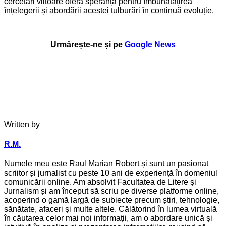
cercetări viitoare oferă speranță pentru îmbunătățirea
înțelegerii și abordării acestei tulburări în continuă evoluție.
Urmărește-ne și pe
Google News
Written by
R.M.
Numele meu este Raul Marian Robert și sunt un pasionat
scriitor și jurnalist cu peste 10 ani de experiență în domeniul
comunicării online. Am absolvit Facultatea de Litere și
Jurnalism și am început să scriu pe diverse platforme online,
acoperind o gamă largă de subiecte precum știri, tehnologie,
sănătate, afaceri și multe altele. Călătorind în lumea virtuală
în căutarea celor mai noi informații, am o abordare unică și