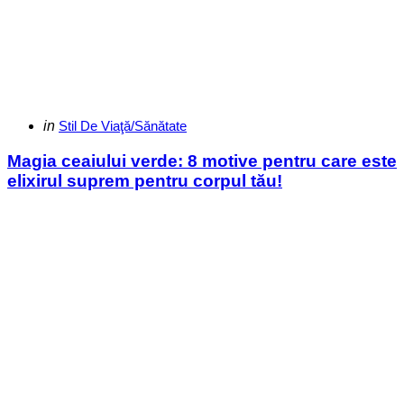
Categories
Posted
in
Stil De Viaţă/Sănătate
in
Magia ceaiului verde: 8 motive pentru care este
elixirul suprem pentru corpul tău!