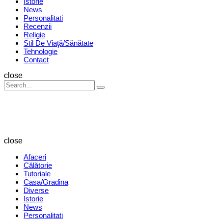
Istorie
News
Personalitati
Recenzii
Religie
Stil De Viaţă/Sănătate
Tehnologie
Contact
Search
close
Search
Search
for:
Revista
Magazin
close
Afaceri
Călătorie
Tutoriale
Casa/Gradina
Diverse
Istorie
News
Personalitati