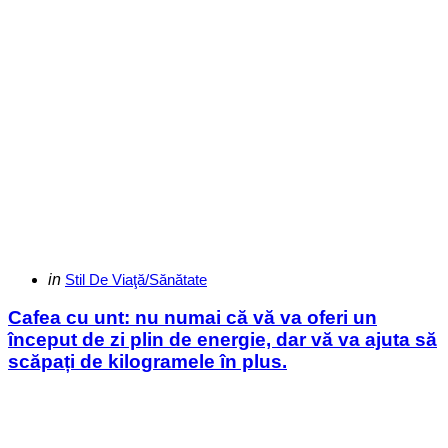
Categories
Posted
in
Stil De Viaţă/Sănătate
in
Cafea cu unt: nu numai că vă va oferi un
început de zi plin de energie, dar vă va ajuta să
scăpați de kilogramele în plus.