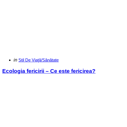
Categories
Posted
in
Stil De Viaţă/Sănătate
in
Ecologia fericirii – Ce este fericirea?