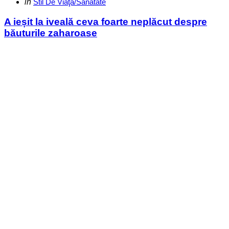
Categories
Posted
in
Stil De Viaţă/Sănătate
in
A ieșit la iveală ceva foarte neplăcut despre
băuturile zaharoase