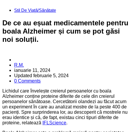
Categories
Stil De Viaţă/Sănătate
De ce au eșuat medicamentele pentru
boala Alzheimer și cum se pot găsi
noi soluții.
Posted
R.M.
by
ianuarie 11, 2024
Updated
februarie 5, 2024
0 Comments
Lichidul care învelește creierul persoanelor cu boala
Alzheimer conține proteine diferite de cele din creierul
persoanelor sănătoase. Cercetătorii olandezi au făcut acum
un experiment în care au analizat mostre de la peste 400 de
pacienți. Spre surprinderea lor, au descoperit că mostrele nu
erau identice și că, de fapt, existau cinci tipuri diferite de
proteine, relatează
IFLScience
.