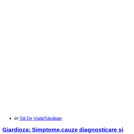
Categories
Posted
in
Stil De Viaţă/Sănătate
in
Giardioza: Simptome,cauze diagnosticare si