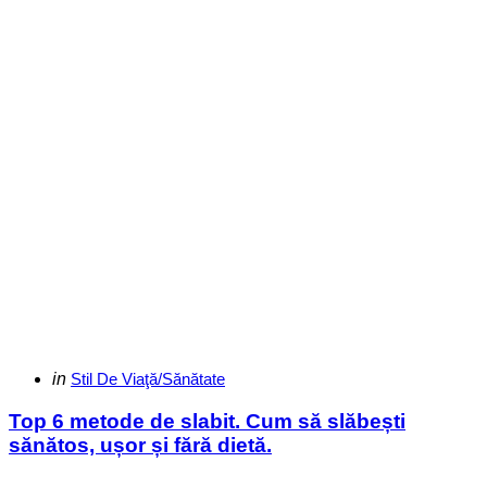
Categories
Posted
in
Stil De Viaţă/Sănătate
in
Top 6 metode de slabit. Cum să slăbești
sănătos, ușor și fără dietă.