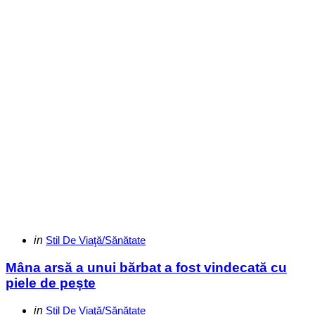
Categories
Posted
in
Stil De Viaţă/Sănătate
in
Mâna arsă a unui bărbat a fost vindecată cu
piele de pește
Categories
Posted
in
Stil De Viaţă/Sănătate