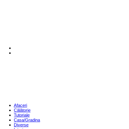
Menu
Search
Revista
Magazin
Menu
Afaceri
Călătorie
Tutoriale
Casa/Gradina
Diverse