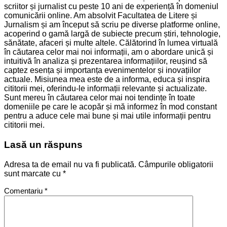
scriitor și jurnalist cu peste 10 ani de experiență în domeniul
comunicării online. Am absolvit Facultatea de Litere și
Jurnalism și am început să scriu pe diverse platforme online,
acoperind o gamă largă de subiecte precum știri, tehnologie,
sănătate, afaceri și multe altele. Călătorind în lumea virtuală
în căutarea celor mai noi informații, am o abordare unică și
intuitivă în analiza și prezentarea informațiilor, reușind să
captez esența și importanța evenimentelor și inovațiilor
actuale. Misiunea mea este de a informa, educa și inspira
cititorii mei, oferindu-le informații relevante și actualizate.
Sunt mereu în căutarea celor mai noi tendințe în toate
domeniile pe care le acopăr și mă informez în mod constant
pentru a aduce cele mai bune și mai utile informații pentru
cititorii mei.
Lasă un răspuns
Adresa ta de email nu va fi publicată.
Câmpurile obligatorii
sunt marcate cu
*
Comentariu
*