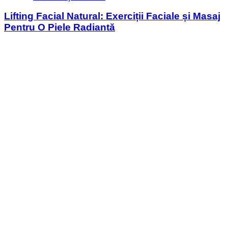
in
Lifting Facial Natural: Exerciții Faciale și Masaj
Pentru O Piele Radiantă