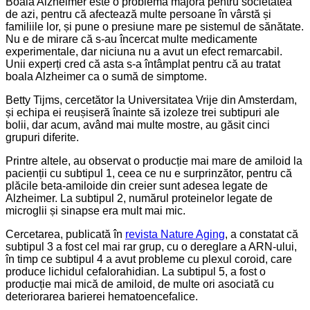
Boala Alzheimer este o problemă majoră pentru societatea
de azi, pentru că afectează multe persoane în vârstă și
familiile lor, și pune o presiune mare pe sistemul de sănătate.
Nu e de mirare că s-au încercat multe medicamente
experimentale, dar niciuna nu a avut un efect remarcabil.
Unii experți cred că asta s-a întâmplat pentru că au tratat
boala Alzheimer ca o sumă de simptome.
Betty Tijms, cercetător la Universitatea Vrije din Amsterdam,
și echipa ei reușiseră înainte să izoleze trei subtipuri ale
bolii, dar acum, având mai multe mostre, au găsit cinci
grupuri diferite.
Printre altele, au observat o producție mai mare de amiloid la
pacienții cu subtipul 1, ceea ce nu e surprinzător, pentru că
plăcile beta-amiloide din creier sunt adesea legate de
Alzheimer. La subtipul 2, numărul proteinelor legate de
microglii și sinapse era mult mai mic.
Cercetarea, publicată în
revista Nature Aging
, a constatat că
subtipul 3 a fost cel mai rar grup, cu o dereglare a ARN-ului,
în timp ce subtipul 4 a avut probleme cu plexul coroid, care
produce lichidul cefalorahidian. La subtipul 5, a fost o
producție mai mică de amiloid, de multe ori asociată cu
deteriorarea barierei hematoencefalice.