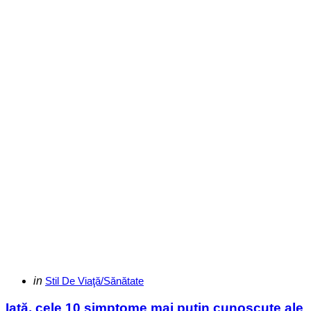
Categories
Posted
in
Stil De Viaţă/Sănătate
in
Iată, cele 10 simptome mai puțin cunoscute ale