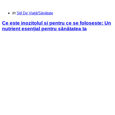
Categories
Posted
in
Stil De Viaţă/Sănătate
in
Ce este inozitolul si pentru ce se foloseste: Un
nutrient esențial pentru sănătatea ta