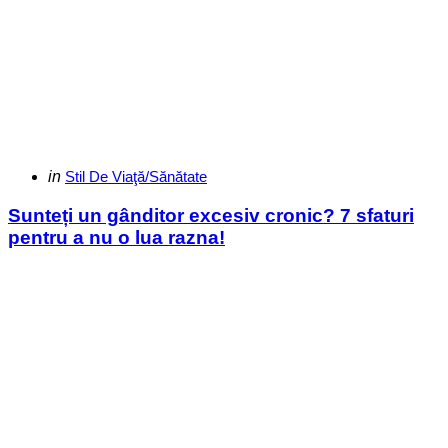
Categories
Posted
in
Stil De Viaţă/Sănătate
in
Sunteți un gânditor excesiv cronic? 7 sfaturi
pentru a nu o lua razna!