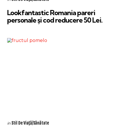
in
Lookfantastic Romania pareri
personale și cod reducere 50 Lei.
Categories
Posted
Stil De Viaţă/Sănătate
in
in