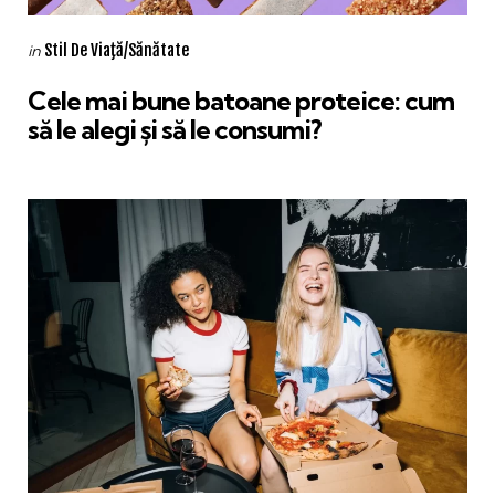
Categories
Posted
Stil De Viaţă/Sănătate
in
in
Cele mai bune batoane proteice: cum
să le alegi și să le consumi?