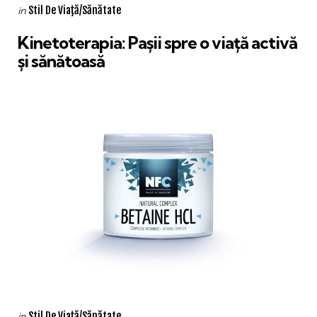
Categories
Posted
Stil De Viaţă/Sănătate
in
in
Kinetoterapia: Pașii spre o viață activă
și sănătoasă
Categories
Posted
Stil De Viaţă/Sănătate
in