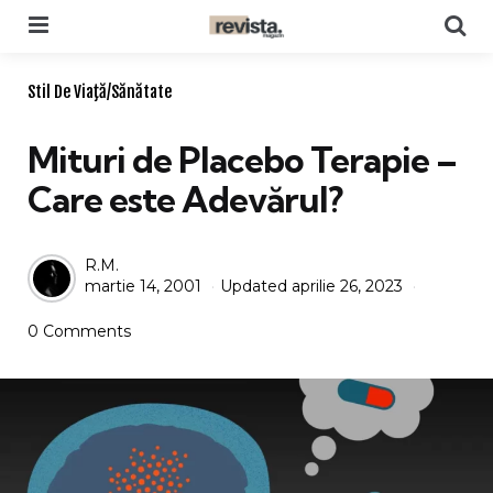
Menu
Se
Categories
Stil De Viaţă/Sănătate
Mituri de Placebo Terapie –
Care este Adevărul?
Posted
R.M.
martie 14, 2001
Updated
aprilie 26, 2023
by
0 Comments