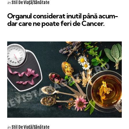
Categories
Posted
Stil De Viaţă/Sănătate
in
in
Organul considerat inutil până acum-
dar care ne poate feri de Cancer.
Categories
Posted
Stil De Viaţă/Sănătate
in