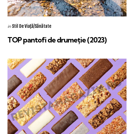
Categories
Posted
Stil De Viaţă/Sănătate
in
in
TOP pantofi de drumeție (2023)