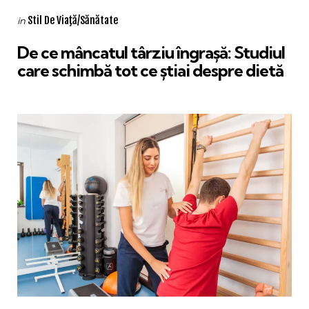
Categories
Posted
Stil De Viaţă/Sănătate
in
in
De ce mâncatul târziu îngrașă: Studiul
care schimbă tot ce știai despre dietă