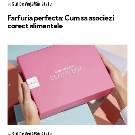
Categories
Posted
Stil De Viaţă/Sănătate
in
in
Farfuria perfecta: Cum sa asociezi
corect alimentele
Categories
Posted
Stil De Viaţă/Sănătate
in