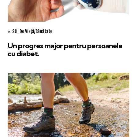
Categories
Posted
Stil De Viaţă/Sănătate
in
in
Un progres major pentru persoanele
cu diabet.