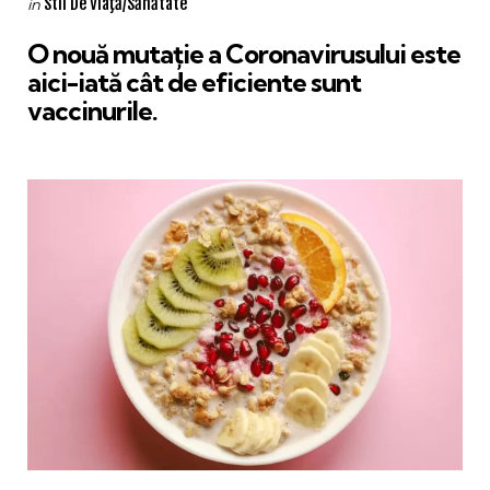
Posted
Stil De Viaţă/Sănătate
in
in
O nouă mutație a Coronavirusului este
aici-iată cât de eficiente sunt
vaccinurile.