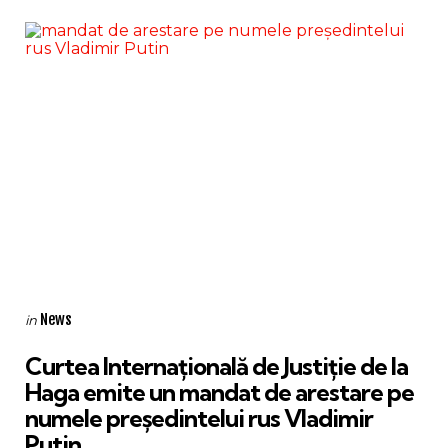
Categories
Posted
News
in
in
Curtea Internațională de Justiție de la
Haga emite un mandat de arestare pe
numele președintelui rus Vladimir
Putin