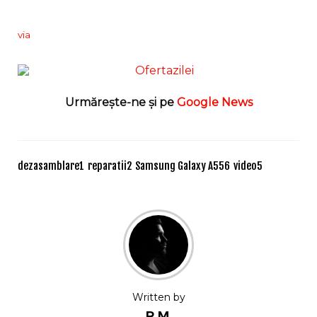
via
Urmărește-ne și pe
Google News
dezasamblare
1
reparatii
2
Samsung Galaxy A55
6
video
5
Written by
R.M.