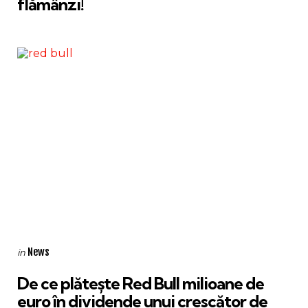
flămânzi!
Categories
Posted
News
in
in
De ce plătește Red Bull milioane de
euro în dividende unui crescător de