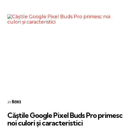
Categories
Posted
News
in
in
Căștile Google Pixel Buds Pro primesc
noi culori și caracteristici