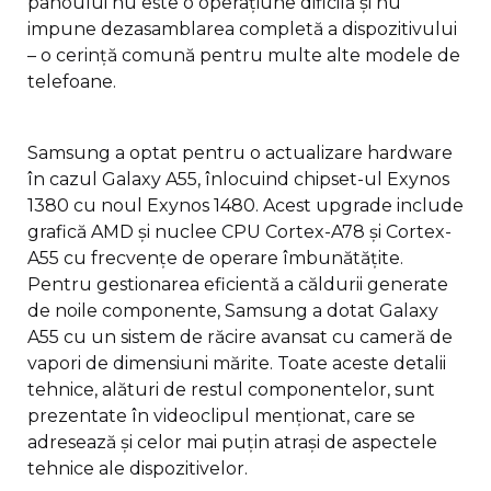
panoului nu este o operațiune dificilă și nu
impune dezasamblarea completă a dispozitivului
– o cerință comună pentru multe alte modele de
telefoane.
Samsung a optat pentru o actualizare hardware
în cazul Galaxy A55, înlocuind chipset-ul Exynos
1380 cu noul Exynos 1480. Acest upgrade include
grafică AMD și nuclee CPU Cortex-A78 și Cortex-
A55 cu frecvențe de operare îmbunătățite.
Pentru gestionarea eficientă a căldurii generate
de noile componente, Samsung a dotat Galaxy
A55 cu un sistem de răcire avansat cu cameră de
vapori de dimensiuni mărite. Toate aceste detalii
tehnice, alături de restul componentelor, sunt
prezentate în videoclipul menționat, care se
adresează și celor mai puțin atrași de aspectele
tehnice ale dispozitivelor.