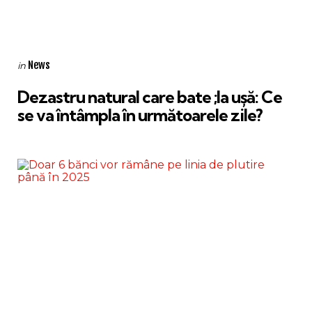
Categories
Posted
News
in
in
Dezastru natural care bate ;la ușă: Ce
se va întâmpla în următoarele zile?