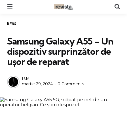
Menu
Se
Categories
News
Samsung Galaxy A55 – Un
dispozitiv surprinzător de
ușor de reparat
Posted
R.M.
martie 29, 2024
0 Comments
by