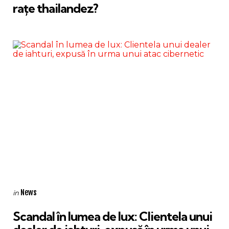
rațe thailandez?
Categories
Posted
News
in
in
Scandal în lumea de lux: Clientela unui