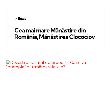
Categories
Posted
News
in
in
Cea mai mare Mănăstire din
România, Mănăstirea Clocociov