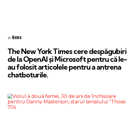
Categories
Posted
News
in
in
The New York Times cere despăgubiri
de la OpenAI și Microsoft pentru că le-
au folosit articolele pentru a antrena
chatboturile.