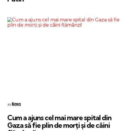
Categories
Posted
News
in
in
Cum a ajuns cel mai mare spital din
Gaza să fie plin de morți și de câini