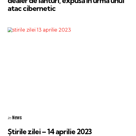
dealer de iahturi, expusă în urma unui
atac cibernetic
Categories
Posted
News
in
in
Știrile zilei – 14 aprilie 2023