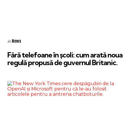
Categories
Posted
News
in
in
Fără telefoane în școli: cum arată noua
regulă propusă de guvernul Britanic.