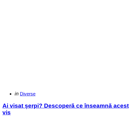
Categories
Posted
in
Diverse
in
Ai visat șerpi? Descoperă ce înseamnă acest
vis