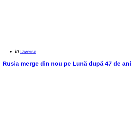
Categories
Posted
in
Diverse
in
Rusia merge din nou pe Lună după 47 de ani