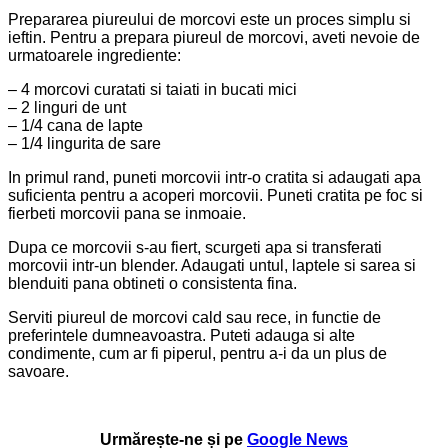
Prepararea piureului de morcovi este un proces simplu si
ieftin. Pentru a prepara piureul de morcovi, aveti nevoie de
urmatoarele ingrediente:
– 4 morcovi curatati si taiati in bucati mici
– 2 linguri de unt
– 1/4 cana de lapte
– 1/4 lingurita de sare
In primul rand, puneti morcovii intr-o cratita si adaugati apa
suficienta pentru a acoperi morcovii. Puneti cratita pe foc si
fierbeti morcovii pana se inmoaie.
Dupa ce morcovii s-au fiert, scurgeti apa si transferati
morcovii intr-un blender. Adaugati untul, laptele si sarea si
blenduiti pana obtineti o consistenta fina.
Serviti piureul de morcovi cald sau rece, in functie de
preferintele dumneavoastra. Puteti adauga si alte
condimente, cum ar fi piperul, pentru a-i da un plus de
savoare.
Urmărește-ne și pe
Google News