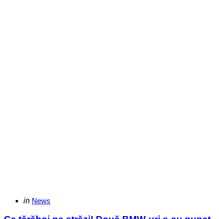
Categories
Posted
in
News
in