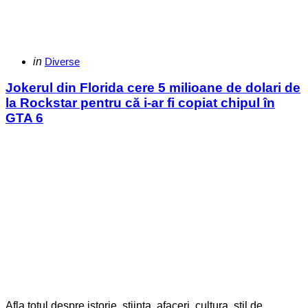
Categories
Posted
in
Diverse
in
Jokerul din Florida cere 5 milioane de dolari de
la Rockstar pentru că i-ar fi copiat chipul în
GTA 6
Afla totul despre istorie, stiinta, afaceri, cultura, stil de