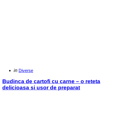
Categories
Posted
in
Diverse
in
Budinca de cartofi cu carne – o reteta
delicioasa si usor de preparat