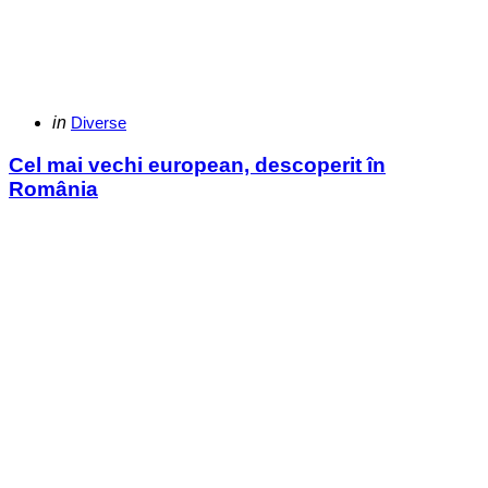
Categories
Posted
in
Diverse
in
Cel mai vechi european, descoperit în
România