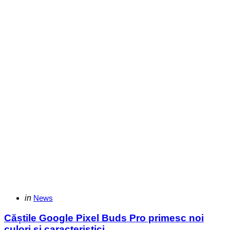
Categories
Posted
in
News
in
Căștile Google Pixel Buds Pro primesc noi
culori și caracteristici