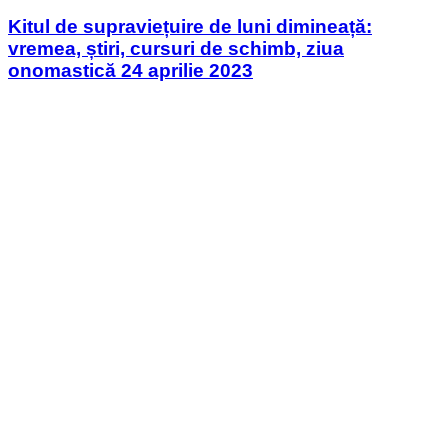
in
Kitul de supraviețuire de luni dimineață:
vremea, știri, cursuri de schimb, ziua
onomastică 24 aprilie 2023