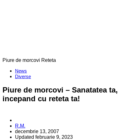
Piure de morcovi Reteta
Categories
News
Diverse
Piure de morcovi – Sanatatea ta,
incepand cu reteta ta!
Posted
R.M.
by
decembrie 13, 2007
Updated
februarie 9, 2023