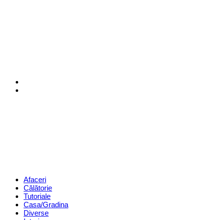
Menu
Search
Revista
Magazin
Menu
Afaceri
Călătorie
Tutoriale
Casa/Gradina
Diverse