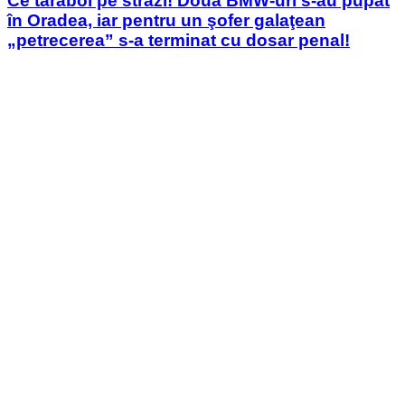
Ce tărăboi pe străzi! Două BMW-uri s-au pupat
în Oradea, iar pentru un şofer galaţean
„petrecerea” s-a terminat cu dosar penal!