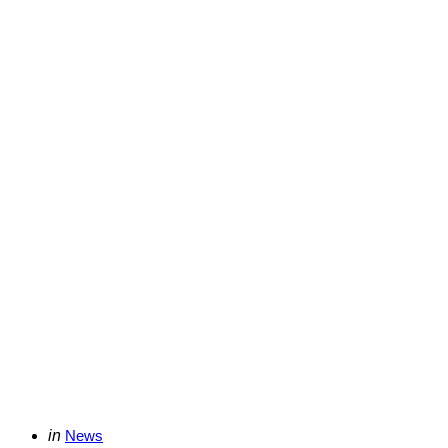
Categories
Posted
in
News