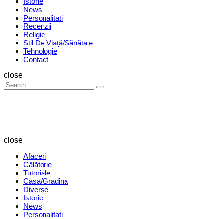
Istorie
News
Personalitati
Recenzii
Religie
Stil De Viaţă/Sănătate
Tehnologie
Contact
Search
close
Search
Search
for:
Revista
Magazin
close
Afaceri
Călătorie
Tutoriale
Casa/Gradina
Diverse
Istorie
News
Personalitati