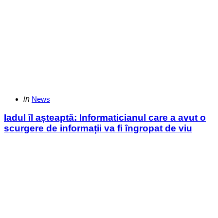
Categories
Posted
in
News
in
Iadul îl așteaptă: Informaticianul care a avut o
scurgere de informații va fi îngropat de viu