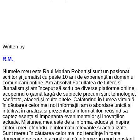
Written by
R.M.
Numele meu este Raul Marian Robert și sunt un pasionat
scriitor și jurnalist cu peste 10 ani de experiență în domeniul
comunicării online. Am absolvit Facultatea de Litere și
Jurnalism și am început să scriu pe diverse platforme online,
acoperind o gamă largă de subiecte precum știri, tehnologie,
sănătate, afaceri și multe altele. Călătorind în lumea virtuală
în căutarea celor mai noi informații, am o abordare unică și
intuitivă în analiza și prezentarea informațiilor, reușind să
captez esența și importanța evenimentelor și inovațiilor
actuale. Misiunea mea este de a informa, educa și inspira
cititorii mei, oferindu-le informații relevante și actualizate.
Sunt mereu în căutarea celor mai noi tendințe în toate
domeniile pe care le acopăr și mă informez în mod constant