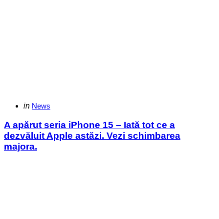
Categories
Posted
in
News
in
A apărut seria iPhone 15 – Iată tot ce a
dezvăluit Apple astăzi. Vezi schimbarea
majora.