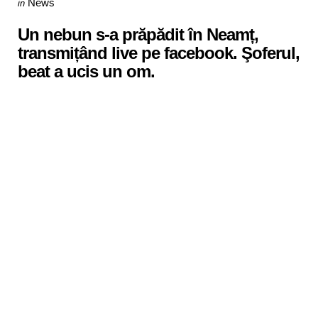
Posted
News
in
in
Un nebun s-a prăpădit în Neamț,
transmițând live pe facebook. Şoferul,
beat a ucis un om.