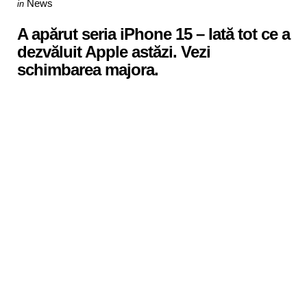
Posted
News
in
in
A apărut seria iPhone 15 – Iată tot ce a
dezvăluit Apple astăzi. Vezi
schimbarea majora.