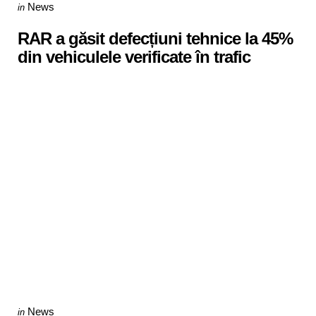
Categories
Posted
News
in
in
RAR a găsit defecțiuni tehnice la 45%
din vehiculele verificate în trafic
Categories
Posted
News
in