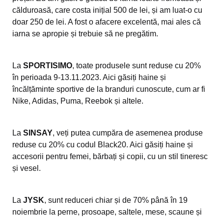
călduroasă, care costa inițial 500 de lei, și am luat-o cu
doar 250 de lei. A fost o afacere excelentă, mai ales că
iarna se apropie și trebuie să ne pregătim.
La
SPORTISIMO
, toate produsele sunt reduse cu 20%
în perioada 9-13.11.2023. Aici găsiți haine și
încălțăminte sportive de la branduri cunoscute, cum ar fi
Nike, Adidas, Puma, Reebok și altele.
La
SINSAY
, veți putea cumpăra de asemenea produse
reduse cu 20% cu codul Black20. Aici găsiți haine și
accesorii pentru femei, bărbați și copii, cu un stil tineresc
și vesel.
La
JYSK
, sunt reduceri chiar și de 70% până în 19
noiembrie la perne, prosoape, saltele, mese, scaune și