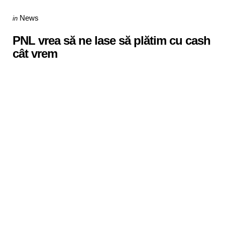
Categories
Posted
News
in
in
PNL vrea să ne lase să plătim cu cash
cât vrem