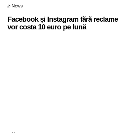
Categories
Posted
News
in
in
Facebook și Instagram fără reclame
vor costa 10 euro pe lună
Categories