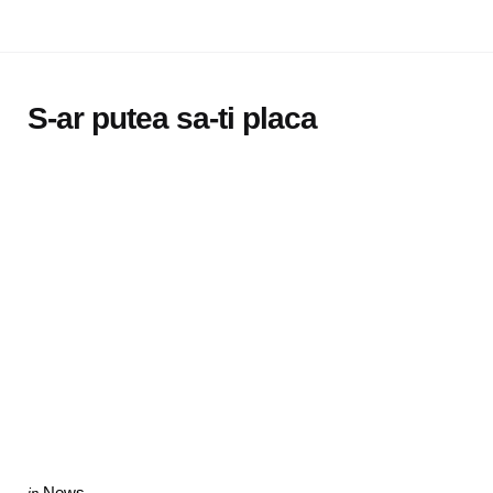
S-ar putea sa-ti placa
Categories
Posted
News