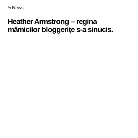
Categories
Posted
News
in
in
Heather Armstrong – regina
mămicilor bloggerițe s-a sinucis.