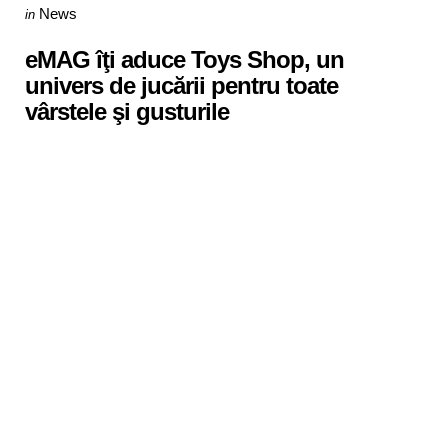
Categories
Posted
News
in
in
eMAG îţi aduce Toys Shop, un
univers de jucării pentru toate
vârstele şi gusturile