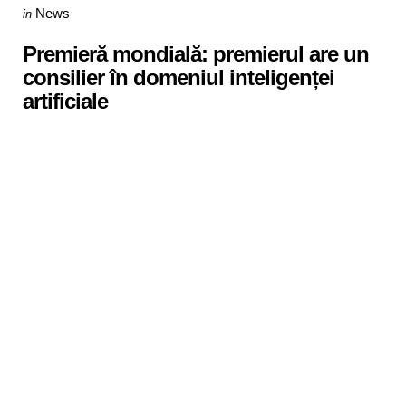
Categories
Posted
News
in
in
Premieră mondială: premierul are un
consilier în domeniul inteligenței
artificiale