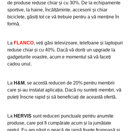
de produse reduse chiar și cu 30%. De la echipamente
sportive, la haine, încălțăminte, accesorii și chiar
biciclete, găsiți tot ce vă trebuie pentru a vă menține în
formă.
La
FLANCO
, veți găsi televizoare, telefoane și laptopuri
reduse chiar și cu 40%. Dacă vă doriți un upgrade la
gadgeturile voastre, acum e momentul să vă faceți
cadou unul.
La
H&M
, se acordă reduceri de 20% pentru membrii
care și-au instalat aplicația. Dacă nu sunteți membri, vă
puteți înscrie rapid și să beneficiați de această ofertă.
La
HERVIS
sunt reduceri punctuale pentru anumite
produse, care pot fi cumpărate acum și la jumătate
prețul. Eu am găsit o geacă de iarnă foarte frumoasă și