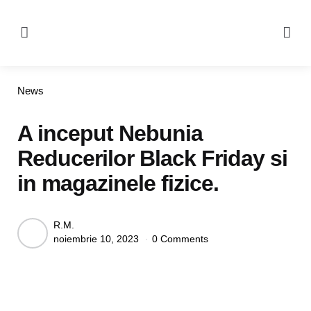
Menu
Se
Categories
News
A inceput Nebunia
Reducerilor Black Friday si
in magazinele fizice.
Posted
R.M.
noiembrie 10, 2023
0 Comments
by