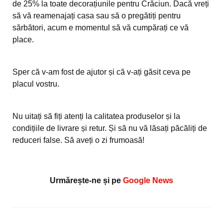
de 25% la toate decorațiunile pentru Crăciun. Dacă vreți
să vă reamenajați casa sau să o pregătiți pentru
sărbători, acum e momentul să vă cumpărați ce vă
place.
Sper că v-am fost de ajutor și că v-ați găsit ceva pe
placul vostru.
Nu uitați să fiți atenți la calitatea produselor și la
condițiile de livrare și retur. Și să nu vă lăsați păcăliți de
reduceri false. Să aveți o zi frumoasă!
Urmărește-ne și pe
Google News