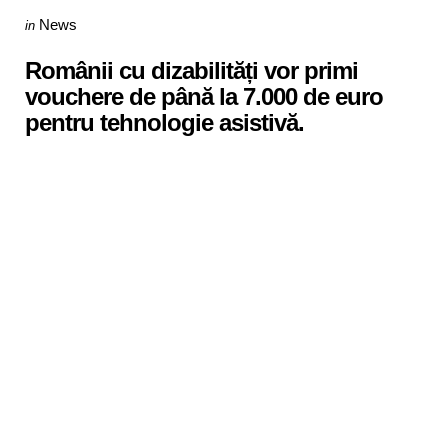
Categories
Posted
News
in
in
Românii cu dizabilități vor primi
vouchere de până la 7.000 de euro
pentru tehnologie asistivă.