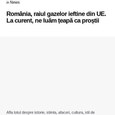
Categories
Posted
News
in
in
România, raiul gazelor ieftine din UE.
La curent, ne luăm țeapă ca proștii
Afla totul despre istorie, stiinta, afaceri, cultura, stil de