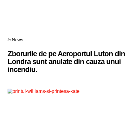
Categories
Posted
News
in
in
Zborurile de pe Aeroportul Luton din
Londra sunt anulate din cauza unui
incendiu.