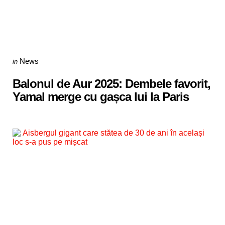
Categories
Posted
News
in
in
Balonul de Aur 2025: Dembele favorit,
Yamal merge cu gașca lui la Paris