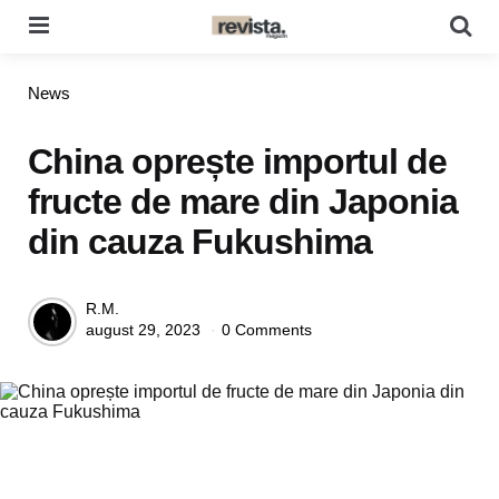
Menu
Se
Categories
News
China oprește importul de
fructe de mare din Japonia
din cauza Fukushima
Posted
R.M.
august 29, 2023
0 Comments
by