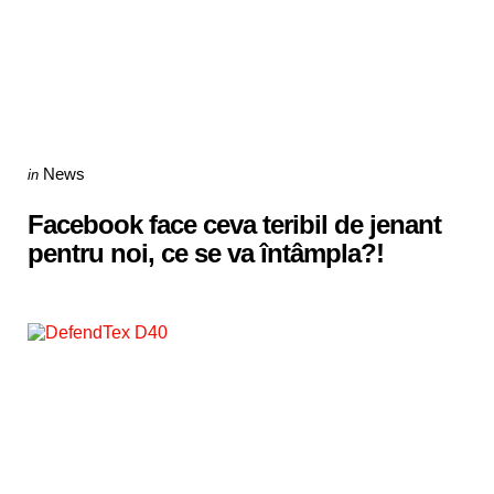
Categories
Posted
News
in
in
Facebook face ceva teribil de jenant
pentru noi, ce se va întâmpla?!