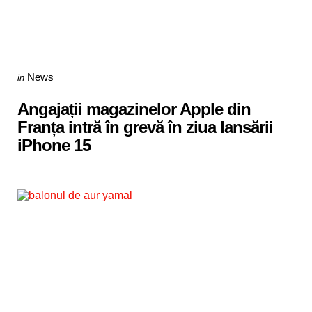
Categories
Posted
News
in
in
Angajații magazinelor Apple din
Franța intră în grevă în ziua lansării
iPhone 15