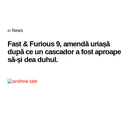
Categories
Posted
News
in
in
Fast & Furious 9, amendă uriașă
după ce un cascador a fost aproape
să-și dea duhul.