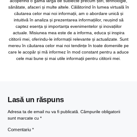
acoperind o gamă largă de subiecte precum știri, tehnologie,
sănătate, afaceri și multe altele. Călătorind în lumea virtuală în
căutarea celor mai noi informații, am o abordare unică și
intuitivă în analiza și prezentarea informațiilor, reușind să
captez esența și importanța evenimentelor și inovațiilor
actuale. Misiunea mea este de a informa, educa și inspira
cititorii mei, oferindu-le informații relevante și actualizate. Sunt
mereu în căutarea celor mai noi tendințe în toate domeniile pe
care le acopăr și mă informez în mod constant pentru a aduce
cele mai bune și mai utile informații pentru cititorii mei.
Lasă un răspuns
Adresa ta de email nu va fi publicată.
Câmpurile obligatorii
sunt marcate cu
*
Comentariu
*