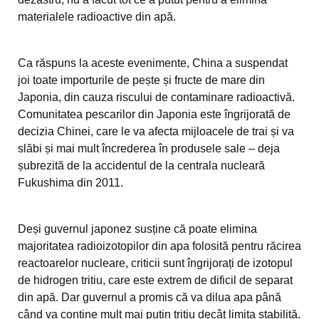
materialele radioactive din apă.
Ca răspuns la aceste evenimente, China a suspendat
joi toate importurile de pește și fructe de mare din
Japonia, din cauza riscului de contaminare radioactivă.
Comunitatea pescarilor din Japonia este îngrijorată de
decizia Chinei, care le va afecta mijloacele de trai și va
slăbi și mai mult încrederea în produsele sale – deja
șubrezită de la accidentul de la centrala nucleară
Fukushima din 2011.
Deși guvernul japonez susține că poate elimina
majoritatea radioizotopilor din apa folosită pentru răcirea
reactoarelor nucleare, criticii sunt îngrijorați de izotopul
de hidrogen tritiu, care este extrem de dificil de separat
din apă. Dar guvernul a promis că va dilua apa până
când va conține mult mai puțin tritiu decât limita stabilită.