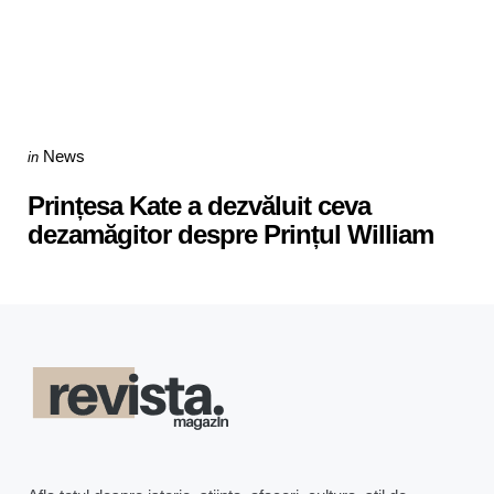
Categories
Posted
News
in
in
Prințesa Kate a dezvăluit ceva
dezamăgitor despre Prințul William