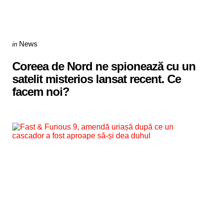
Categories
Posted
News
in
in
Coreea de Nord ne spionează cu un
satelit misterios lansat recent. Ce
facem noi?