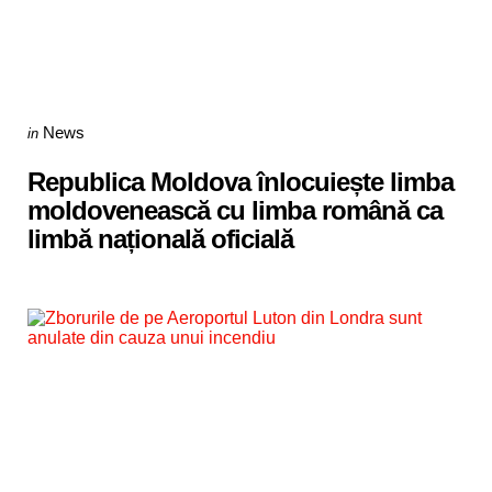
Categories
Posted
News
in
in
Republica Moldova înlocuiește limba
moldovenească cu limba română ca
limbă națională oficială