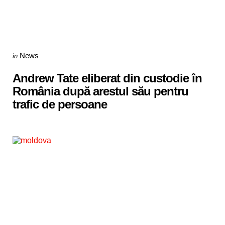
Categories
Posted
News
in
in
Andrew Tate eliberat din custodie în
România după arestul său pentru
trafic de persoane