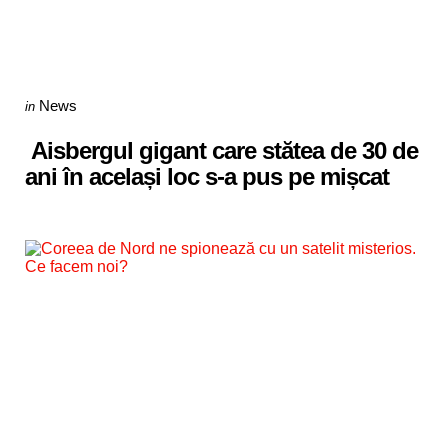
Categories
Posted
News
in
in
Aisbergul gigant care stătea de 30 de
ani în același loc s-a pus pe mișcat