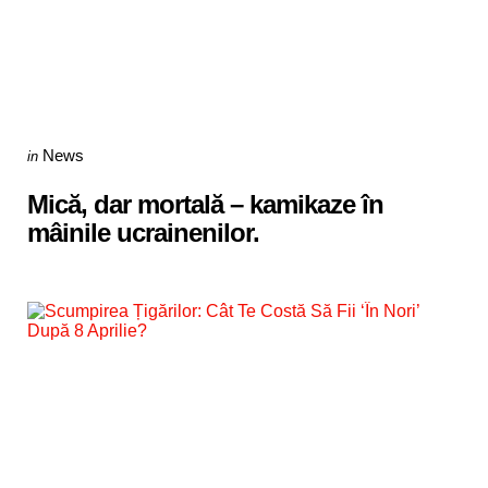
Categories
Posted
News
in
in
Mică, dar mortală – kamikaze în
mâinile ucrainenilor.