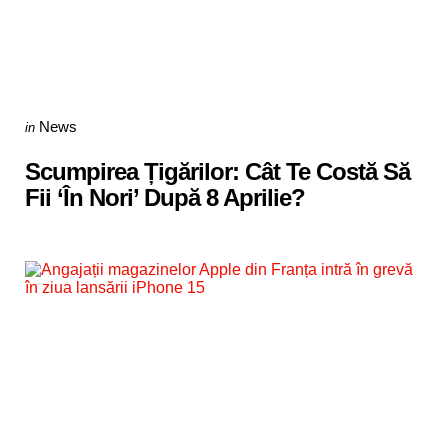
Categories
Posted
News
in
in
Scumpirea Țigărilor: Cât Te Costă Să
Fii ‘În Nori’ După 8 Aprilie?