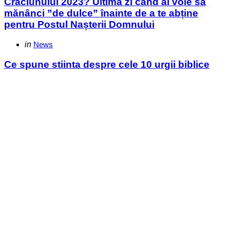
Crăciunului 2023? Ultima zi când ai voie să
mănânci ”de dulce” înainte de a te abține
pentru Postul Nașterii Domnului
Categories
Posted
in
News
in
Ce spune stiinta despre cele 10 urgii biblice