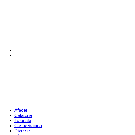
Menu
Search
Revista
Magazin
Menu
Afaceri
Călătorie
Tutoriale
Casa/Gradina
Diverse