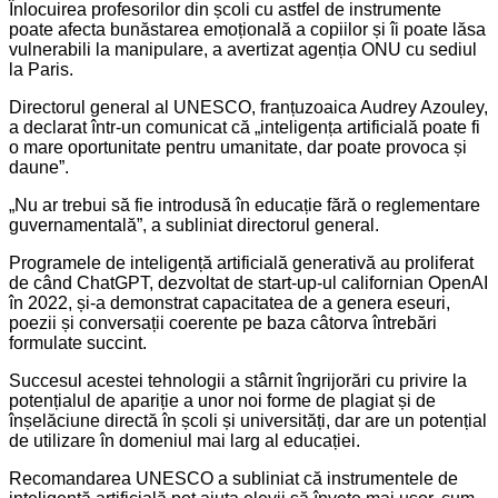
Înlocuirea profesorilor din școli cu astfel de instrumente
poate afecta bunăstarea emoțională a copiilor și îi poate lăsa
vulnerabili la manipulare, a avertizat agenția ONU cu sediul
la Paris.
Directorul general al UNESCO, franțuzoaica Audrey Azouley,
a declarat într-un comunicat că „inteligența artificială poate fi
o mare oportunitate pentru umanitate, dar poate provoca și
daune”.
„Nu ar trebui să fie introdusă în educație fără o reglementare
guvernamentală”, a subliniat directorul general.
Programele de inteligență artificială generativă au proliferat
de când ChatGPT, dezvoltat de start-up-ul californian OpenAI
în 2022, și-a demonstrat capacitatea de a genera eseuri,
poezii și conversații coerente pe baza câtorva întrebări
formulate succint.
Succesul acestei tehnologii a stârnit îngrijorări cu privire la
potențialul de apariție a unor noi forme de plagiat și de
înșelăciune directă în școli și universități, dar are un potențial
de utilizare în domeniul mai larg al educației.
Recomandarea UNESCO a subliniat că instrumentele de