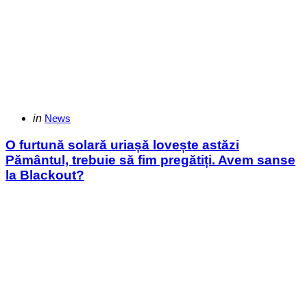
Categories
Posted
in
News
in
O furtună solară uriașă lovește astăzi
Pământul, trebuie să fim pregătiți. Avem sanse
la Blackout?