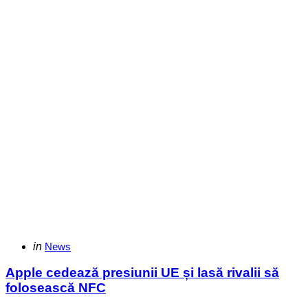
Categories
Posted
in
News
in
Apple cedează presiunii UE și lasă rivalii să
folosească NFC