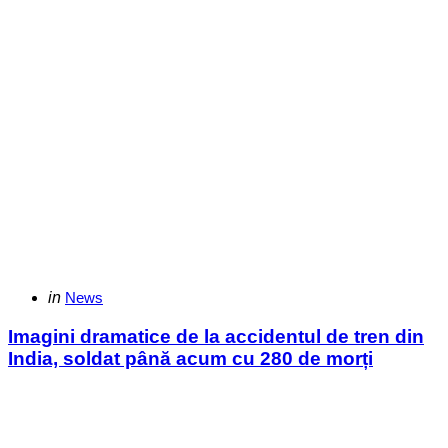
Categories
Posted
in
News
in
Imagini dramatice de la accidentul de tren din
India, soldat până acum cu 280 de morți