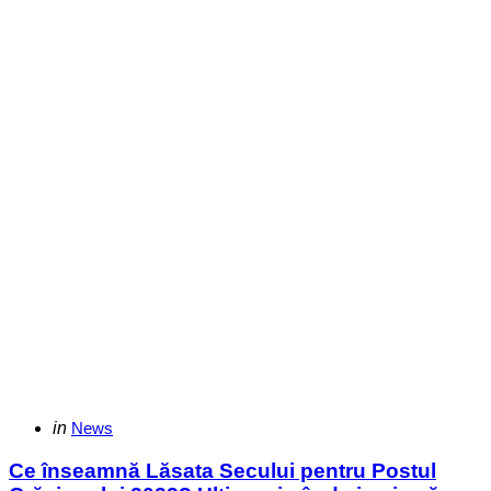
Categories
Posted
in
News
in
Ce înseamnă Lăsata Secului pentru Postul