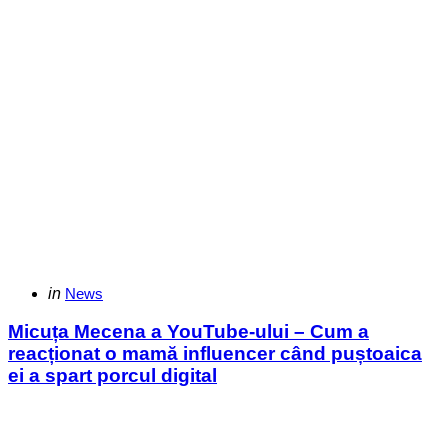
Categories
Posted
in
News
in
Micuța Mecena a YouTube-ului – Cum a
reacționat o mamă influencer când puștoaica
ei a spart porcul digital