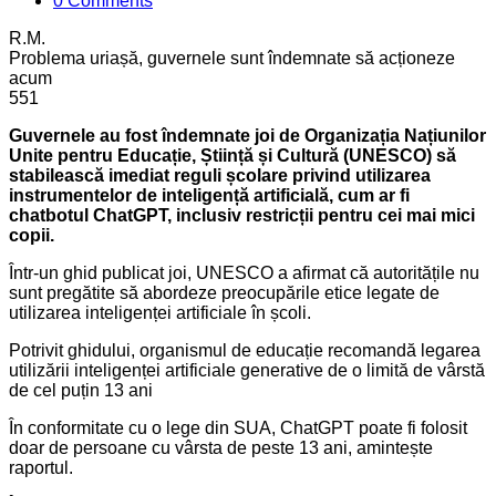
0 Comments
R.M.
Problema uriașă, guvernele sunt îndemnate să acționeze
acum
5
5
1
Guvernele au fost îndemnate joi de Organizația Națiunilor
Unite pentru Educație, Știință și Cultură (UNESCO) să
stabilească imediat reguli școlare privind utilizarea
instrumentelor de inteligență artificială, cum ar fi
chatbotul ChatGPT, inclusiv restricții pentru cei mai mici
copii.
Într-un ghid publicat joi, UNESCO a afirmat că autoritățile nu
sunt pregătite să abordeze preocupările etice legate de
utilizarea inteligenței artificiale în școli.
Potrivit ghidului, organismul de educație recomandă legarea
utilizării inteligenței artificiale generative de o limită de vârstă
de cel puțin 13 ani
În conformitate cu o lege din SUA, ChatGPT poate fi folosit
doar de persoane cu vârsta de peste 13 ani, amintește
raportul.