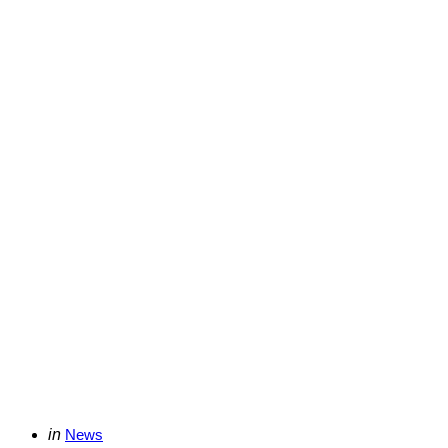
Categories
Posted
in
News