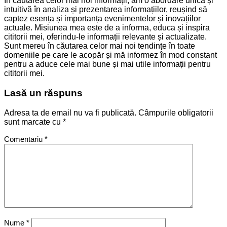
în căutarea celor mai noi informații, am o abordare unică și
intuitivă în analiza și prezentarea informațiilor, reușind să
captez esența și importanța evenimentelor și inovațiilor
actuale. Misiunea mea este de a informa, educa și inspira
cititorii mei, oferindu-le informații relevante și actualizate.
Sunt mereu în căutarea celor mai noi tendințe în toate
domeniile pe care le acopăr și mă informez în mod constant
pentru a aduce cele mai bune și mai utile informații pentru
cititorii mei.
Lasă un răspuns
Adresa ta de email nu va fi publicată.
Câmpurile obligatorii
sunt marcate cu
*
Comentariu
*
Nume
*