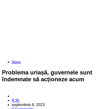
Categories
News
Problema uriașă, guvernele sunt
îndemnate să acționeze acum
Posted
R.M.
by
septembrie 8, 2023