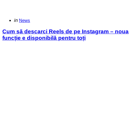
Categories
Posted
in
News
in
Cum să descarci Reels de pe Instagram – noua
funcție e disponibilă pentru toți