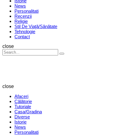
Istorie
News
Personalitati
Recenzii
Religie
Stil De Viaţă/Sănătate
Tehnologie
Contact
Search
close
Search
Search
for:
Revista
Magazin
close
Afaceri
Călătorie
Tutoriale
Casa/Gradina
Diverse
Istorie
News
Personalitati