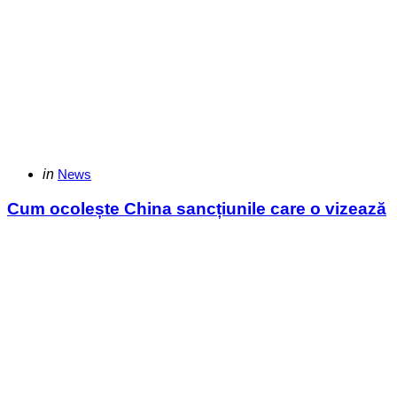
Categories
Posted
in
News
in
Cum ocolește China sancțiunile care o vizează