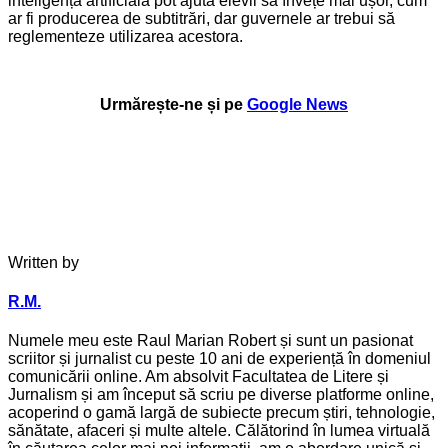
inteligență artificială pot ajuta elevii să învețe mai ușor, cum
ar fi producerea de subtitrări, dar guvernele ar trebui să
reglementeze utilizarea acestora.
Urmărește-ne și pe
Google News
Written by
R.M.
Numele meu este Raul Marian Robert și sunt un pasionat
scriitor și jurnalist cu peste 10 ani de experiență în domeniul
comunicării online. Am absolvit Facultatea de Litere și
Jurnalism și am început să scriu pe diverse platforme online,
acoperind o gamă largă de subiecte precum știri, tehnologie,
sănătate, afaceri și multe altele. Călătorind în lumea virtuală