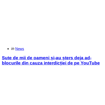
Categories
Posted
in
News
in
Sute de mii de oameni și-au șters deja ad-
blocurile din cauza interdicției de pe YouTube