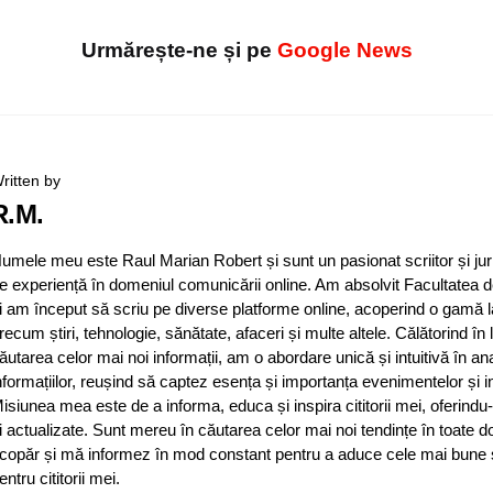
Urmărește-ne și pe
Google News
ritten by
R.M.
umele meu este Raul Marian Robert și sunt un pasionat scriitor și jur
e experiență în domeniul comunicării online. Am absolvit Facultatea d
i am început să scriu pe diverse platforme online, acoperind o gamă 
recum știri, tehnologie, sănătate, afaceri și multe altele. Călătorind în
ăutarea celor mai noi informații, am o abordare unică și intuitivă în an
nformațiilor, reușind să captez esența și importanța evenimentelor și in
isiunea mea este de a informa, educa și inspira cititorii mei, oferindu-
i actualizate. Sunt mereu în căutarea celor mai noi tendințe în toate d
copăr și mă informez în mod constant pentru a aduce cele mai bune și 
entru cititorii mei.