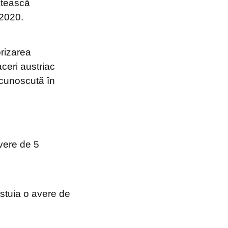
ătească
 2020.
rizarea
aceri austriac
 cunoscută în
vere de 5
estuia o avere de