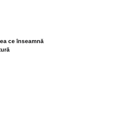
ceea ce înseamnă
tură