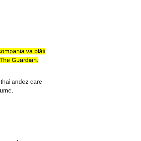
 compania va plăti
t The Guardian.
r thailandez care
lume.