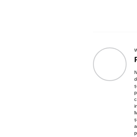
W
N
d
ș
p
c
i
M
ș
a
p