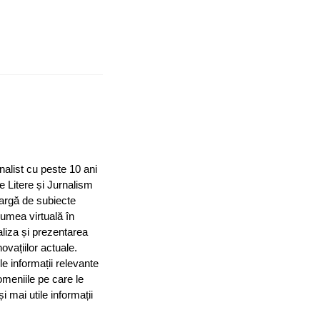
nalist cu peste 10 ani
e Litere și Jurnalism
largă de subiecte
 lumea virtuală în
aliza și prezentarea
ovațiilor actuale.
le informații relevante
omeniile pe care le
mai utile informații