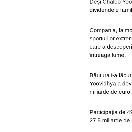
Deși Chaleo Yoo
dividendele famil
Compania, faimo
sporturilor extre
care a descoperit
întreaga lume.
Băutura i-a făcut 
Yoovidhya a deve
miliarde de euro.
Participația de 
27,5 miliarde de 