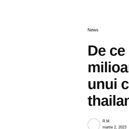
Categories
News
De ce 
milioa
unui c
thail
Posted
R.M.
by
martie 2, 2023