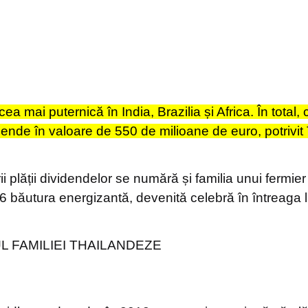
ea mai puternică în India, Brazilia și Africa. În total,
dende în valoare de 550 de milioane de euro, potrivi
rii plății dividendelor se numără și familia unui fermie
76 băutura energizantă, devenită celebră în întreaga 
L FAMILIEI THAILANDEZE