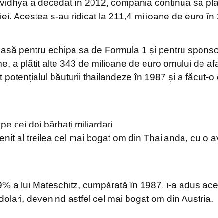
vidhya a decedat în 2012, compania continuă să pl
iei. Acestea s-au ridicat la 211,4 milioane de euro în
asă pentru echipa sa de Formula 1 și pentru sponso
me, a plătit alte 343 de milioane de euro omului de af
 potențialul băuturii thailandeze în 1987 și a făcut-o
pe cei doi bărbați miliardari
nit al treilea cel mai bogat om din Thailanda, cu o a
49% a lui Mateschitz, cumpărată în 1987, i-a adus ac
dolari, devenind astfel cel mai bogat om din Austria.