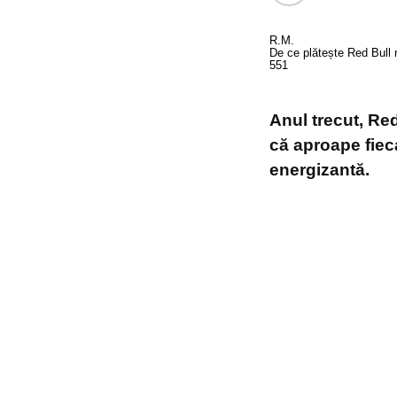
R.M.
De ce plătește Red Bull 
5
5
1
Anul trecut, Re
că aproape fiec
energizantă.