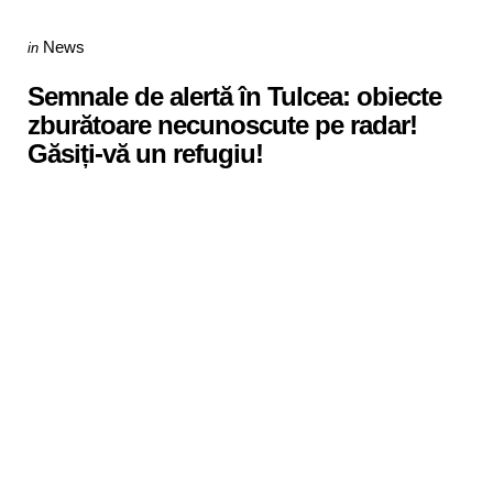
Categories
Posted
News
in
in
Semnale de alertă în Tulcea: obiecte
zburătoare necunoscute pe radar!
Găsiți-vă un refugiu!