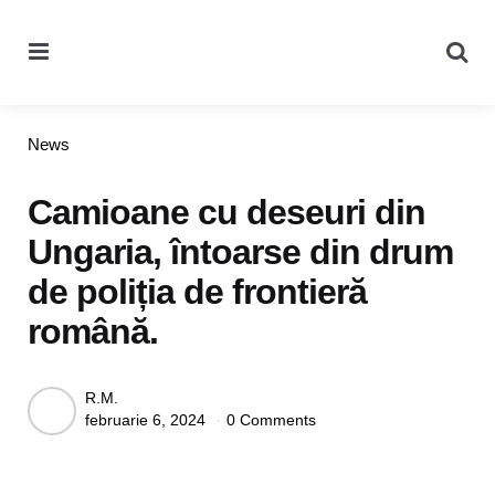
Menu
Se
Categories
News
Camioane cu deseuri din
Ungaria, întoarse din drum
de poliția de frontieră
română.
Posted
R.M.
februarie 6, 2024
0 Comments
by