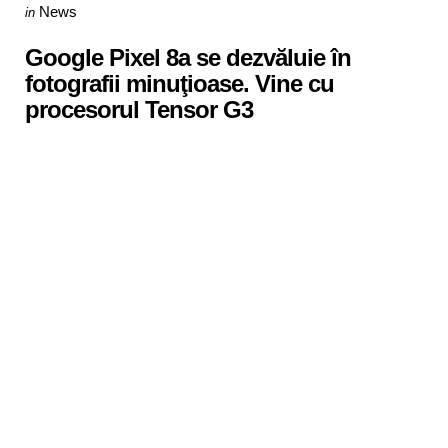
Categories
Posted
News
in
in
Google Pixel 8a se dezvăluie în
fotografii minuţioase. Vine cu
procesorul Tensor G3