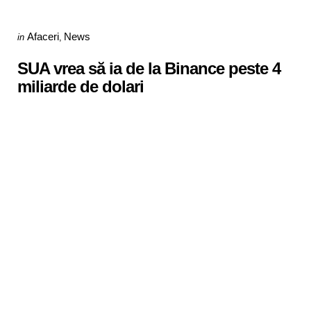
Categories
Posted
Afaceri
News
in
in
SUA vrea să ia de la Binance peste 4
miliarde de dolari