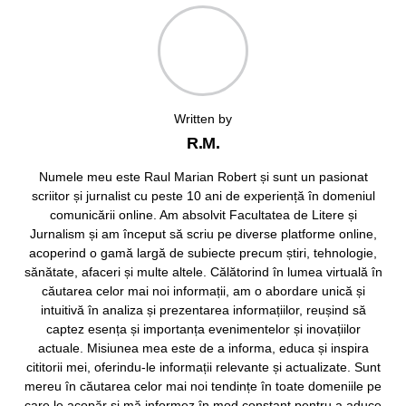
Written by
R.M.
Numele meu este Raul Marian Robert și sunt un pasionat
scriitor și jurnalist cu peste 10 ani de experiență în domeniul
comunicării online. Am absolvit Facultatea de Litere și
Jurnalism și am început să scriu pe diverse platforme online,
acoperind o gamă largă de subiecte precum știri, tehnologie,
sănătate, afaceri și multe altele. Călătorind în lumea virtuală în
căutarea celor mai noi informații, am o abordare unică și
intuitivă în analiza și prezentarea informațiilor, reușind să
captez esența și importanța evenimentelor și inovațiilor
actuale. Misiunea mea este de a informa, educa și inspira
cititorii mei, oferindu-le informații relevante și actualizate. Sunt
mereu în căutarea celor mai noi tendințe în toate domeniile pe
care le acopăr și mă informez în mod constant pentru a aduce