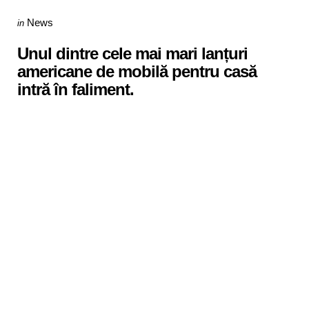
Categories
Posted
News
in
in
Unul dintre cele mai mari lanțuri
americane de mobilă pentru casă
intră în faliment.