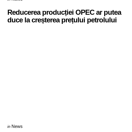
in
Reducerea producției OPEC ar putea
duce la creșterea prețului petrolului
Categories
Posted
News
in
in