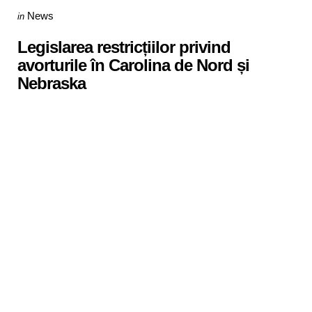
Categories
Posted
News
in
in
Legislarea restricțiilor privind
avorturile în Carolina de Nord și
Nebraska