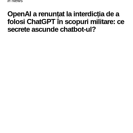
News
in
in
OpenAI a renunțat la interdicția de a
folosi ChatGPT în scopuri militare: ce
secrete ascunde chatbot-ul?