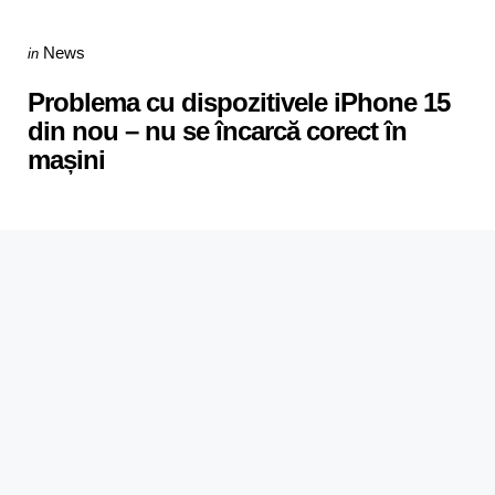
Categories
Posted
News
in
in
Problema cu dispozitivele iPhone 15
din nou – nu se încarcă corect în
mașini