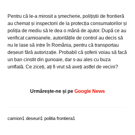
Pentru că le-a mirosit a șmecherie, polițiștii de frontieră
au chemat și inspectorii de la protecția consumatorilor și
poliția de mediu să le dea o mână de ajutor. După ce au
verificat camioanele, autoritățile de control au decis să
nu le lase să intre în România, pentru că transportau
deșeuri fără autorizație. Probabil că șoferii voiau să facă
un ban cinstit din gunoaie, dar s-au ales cu buza
umflată. Ce ziceți, ați fi vrut să aveți astfel de vecini?
Urmărește-ne și pe
Google News
camion
1
deseuri
1
politia frontiera
1