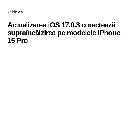
Categories
Posted
News
in
in
Actualizarea iOS 17.0.3 corectează
supraîncălzirea pe modelele iPhone
15 Pro