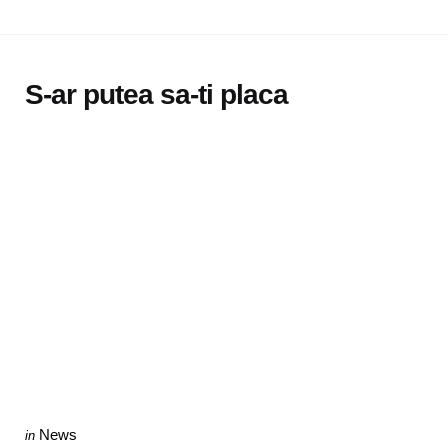
S-ar putea sa-ti placa
Categories
Posted
News
in