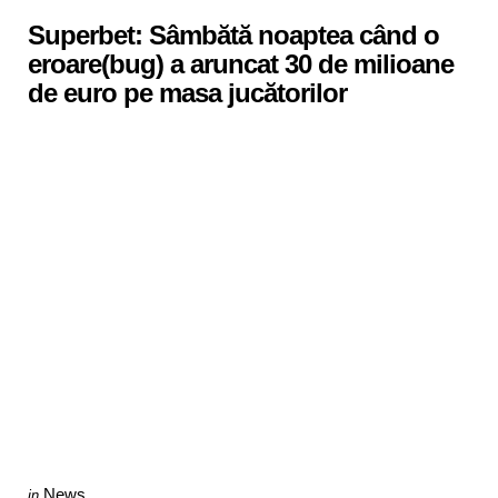
in
Superbet: Sâmbătă noaptea când o
eroare(bug) a aruncat 30 de milioane
de euro pe masa jucătorilor
Categories
Posted
News
in