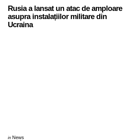
Rusia a lansat un atac de amploare
asupra instalațiilor militare din
Ucraina
Categories
Posted
News
in