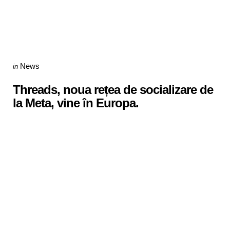
Categories
Posted
News
in
in
Threads, noua rețea de socializare de
la Meta, vine în Europa.