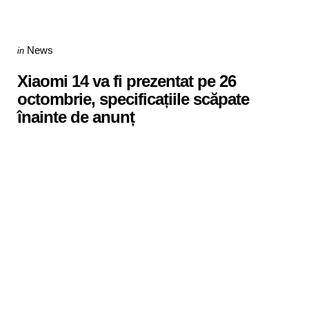
Categories
Posted
News
in
in
Xiaomi 14 va fi prezentat pe 26
octombrie, specificațiile scăpate
înainte de anunț