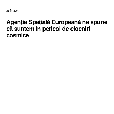
Categories
Posted
News
in
in
Agenția Spațială Europeană ne spune
că suntem în pericol de ciocniri
cosmice