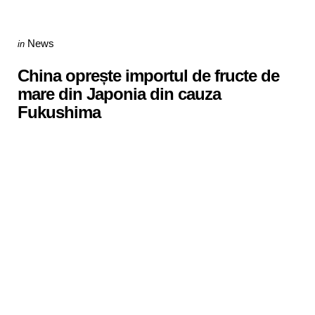
Categories
Posted
News
in
in
China oprește importul de fructe de
mare din Japonia din cauza
Fukushima