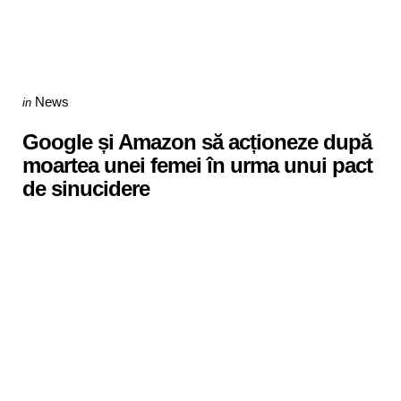
Categories
Posted
News
in
in
Google și Amazon să acționeze după
moartea unei femei în urma unui pact
de sinucidere