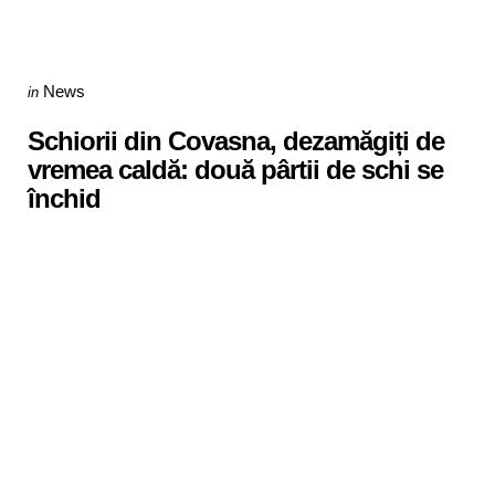
Categories
Posted
News
in
in
Schiorii din Covasna, dezamăgiți de
vremea caldă: două pârtii de schi se
închid