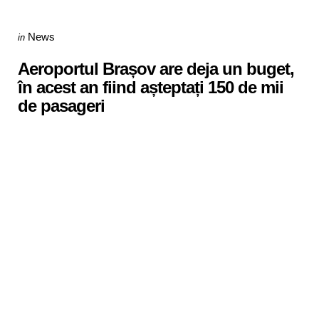
Categories
Posted
News
in
in
Aeroportul Brașov are deja un buget,
în acest an fiind așteptați 150 de mii
de pasageri