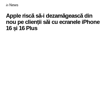
Categories
Posted
News
in
in
Apple riscă să-i dezamăgească din
nou pe clienții săi cu ecranele iPhone
16 și 16 Plus