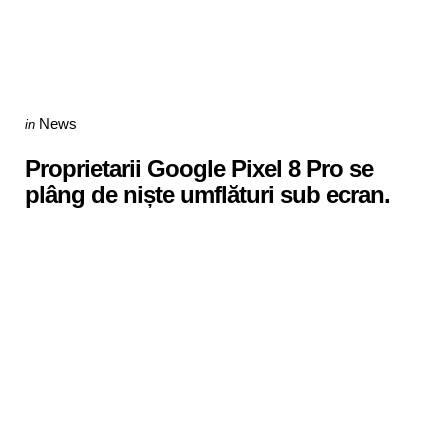
Categories
Posted
News
in
in
Proprietarii Google Pixel 8 Pro se
plâng de niște umflături sub ecran.