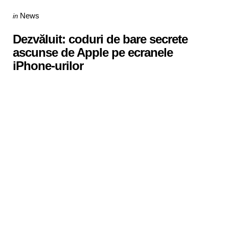
Categories
Posted
News
in
in
Dezvăluit: coduri de bare secrete
ascunse de Apple pe ecranele
iPhone-urilor