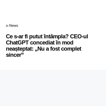
Categories
Posted
News
in
in
Ce s-ar fi putut întâmpla? CEO-ul
ChatGPT concediat în mod
neașteptat: „Nu a fost complet
sincer”