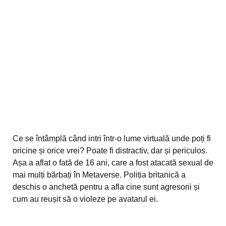
Ce se întâmplă când intri într-o lume virtuală unde poți fi
oricine și orice vrei? Poate fi distractiv, dar și periculos.
Așa a aflat o fată de 16 ani, care a fost atacată sexual de
mai mulți bărbați în Metaverse. Poliția britanică a
deschis o anchetă pentru a afla cine sunt agresorii și
cum au reușit să o violeze pe avatarul ei.