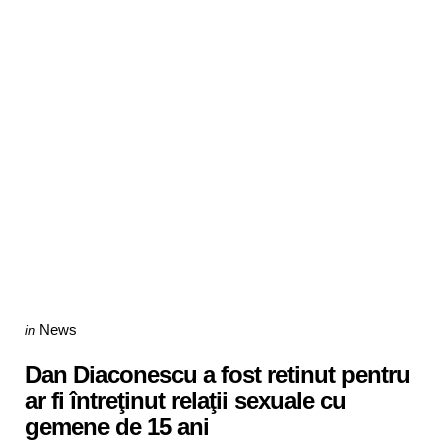
Categories
Posted
News
in
in
Dan Diaconescu a fost retinut pentru
ar fi întreţinut relaţii sexuale cu
gemene de 15 ani