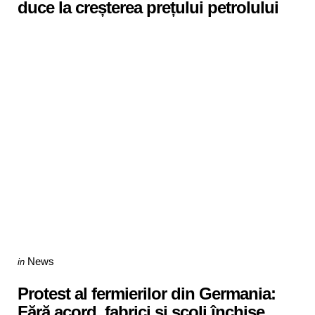
duce la creșterea prețului petrolului
Categories
Posted
News
in
in
Protest al fermierilor din Germania:
Fără acord, fabrici si școli închise