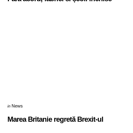
Categories
Posted
News
in
in
Marea Britanie regretă Brexit-ul