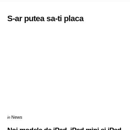
S-ar putea sa-ti placa
Categories
Posted
News
in
in