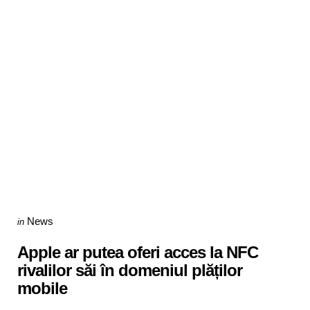
Categories
Posted
News
in
in
Apple ar putea oferi acces la NFC
rivalilor săi în domeniul plăților
mobile