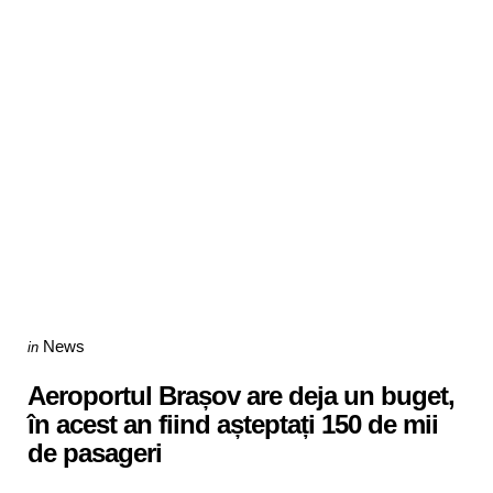
Categories
Posted
News
in
in
Aeroportul Brașov are deja un buget,
în acest an fiind așteptați 150 de mii
de pasageri