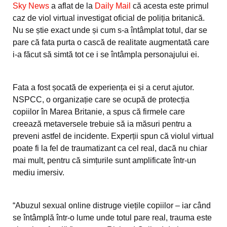
Sky News
a aflat de la
Daily Mail
că acesta este primul
caz de viol virtual investigat oficial de poliția britanică.
Nu se știe exact unde și cum s-a întâmplat totul, dar se
pare că fata purta o cască de realitate augmentată care
i-a făcut să simtă tot ce i se întâmpla personajului ei.
Fata a fost șocată de experiența ei și a cerut ajutor.
NSPCC, o organizație care se ocupă de protecția
copiilor în Marea Britanie, a spus că firmele care
creează metaversele trebuie să ia măsuri pentru a
preveni astfel de incidente. Experții spun că violul virtual
poate fi la fel de traumatizant ca cel real, dacă nu chiar
mai mult, pentru că simțurile sunt amplificate într-un
mediu imersiv.
“Abuzul sexual online distruge viețile copiilor – iar când
se întâmplă într-o lume unde totul pare real, trauma este