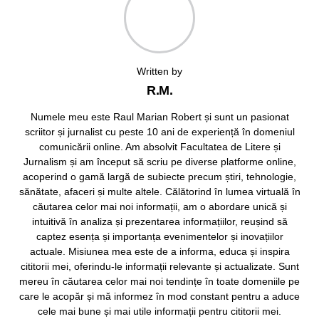
Written by
R.M.
Numele meu este Raul Marian Robert și sunt un pasionat
scriitor și jurnalist cu peste 10 ani de experiență în domeniul
comunicării online. Am absolvit Facultatea de Litere și
Jurnalism și am început să scriu pe diverse platforme online,
acoperind o gamă largă de subiecte precum știri, tehnologie,
sănătate, afaceri și multe altele. Călătorind în lumea virtuală în
căutarea celor mai noi informații, am o abordare unică și
intuitivă în analiza și prezentarea informațiilor, reușind să
captez esența și importanța evenimentelor și inovațiilor
actuale. Misiunea mea este de a informa, educa și inspira
cititorii mei, oferindu-le informații relevante și actualizate. Sunt
mereu în căutarea celor mai noi tendințe în toate domeniile pe
care le acopăr și mă informez în mod constant pentru a aduce
cele mai bune și mai utile informații pentru cititorii mei.