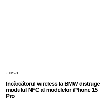
Categories
Posted
News
in
in
Încărcătorul wireless la BMW distruge
modulul NFC al modelelor iPhone 15
Pro