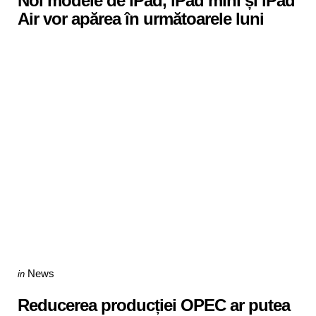
Noi modele de iPad, iPad mini și iPad
Air vor apărea în următoarele luni
Categories
Posted
News
in
in
Reducerea producției OPEC ar putea