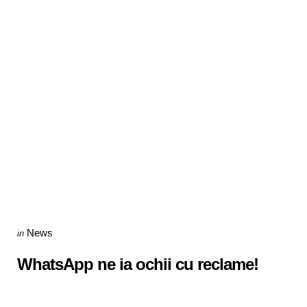
Categories
Posted
News
in
in
WhatsApp ne ia ochii cu reclame!