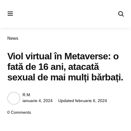
Menu
Se
Categories
News
Viol virtual în Metaverse: o
fată de 16 ani, atacată
sexual de mai mulți bărbați.
Posted
R.M.
ianuarie 4, 2024
Updated
februarie 6, 2024
by
0 Comments