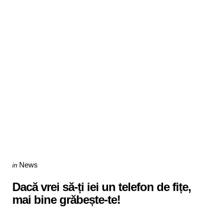
Categories
Posted
News
in
in
Dacă vrei să-ți iei un telefon de fițe,
mai bine grăbește-te!