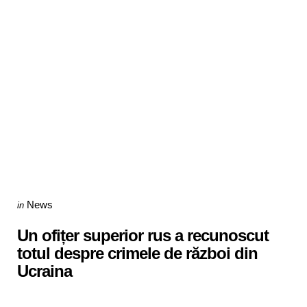
Categories
Posted
News
in
in
Un ofițer superior rus a recunoscut
totul despre crimele de război din
Ucraina