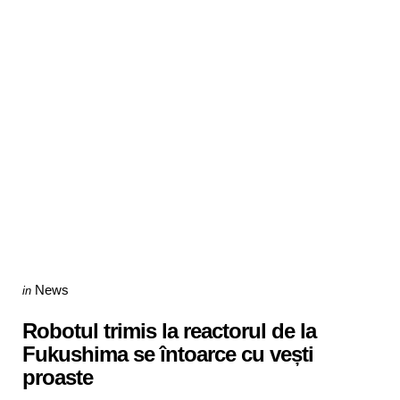
Categories
Posted
News
in
in
Robotul trimis la reactorul de la
Fukushima se întoarce cu vești
proaste