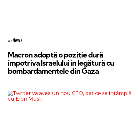
Categories
Posted
News
in
in
Macron adoptă o poziție dură
împotriva Israelului în legătură cu
bombardamentele din Gaza