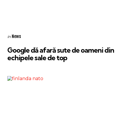
Categories
Posted
News
in
in
Google dă afară sute de oameni din
echipele sale de top