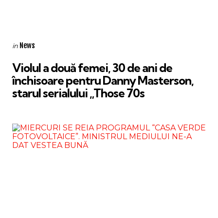
Categories
Posted
News
in
in
Violul a două femei, 30 de ani de
închisoare pentru Danny Masterson,
starul serialului „Those 70s