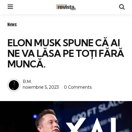
Menu
Se
Categories
News
ELON MUSK SPUNE CĂ AI
NE VA LĂSA PE TOŢI FĂRĂ
MUNCĂ.
Posted
R.M.
noiembrie 5, 2023
0 Comments
by