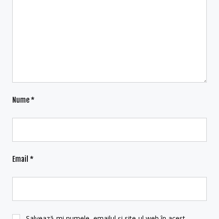
Nume
*
Email
*
Salvează-mi numele, emailul și site-ul web în acest