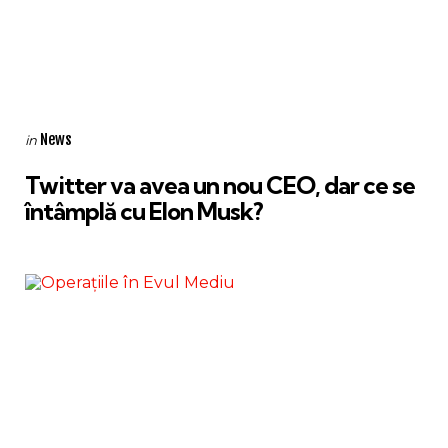
Categories
Posted
News
in
in
Twitter va avea un nou CEO, dar ce se
întâmplă cu Elon Musk?