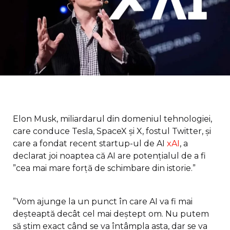
Elon Musk, miliardarul din domeniul tehnologiei,
care conduce Tesla, SpaceX şi X, fostul Twitter, şi
care a fondat recent startup-ul de AI
xAI
, a
declarat joi noaptea că AI are potenţialul de a fi
”cea mai mare forţă de schimbare din istorie.”
”Vom ajunge la un punct în care AI va fi mai
deşteaptă decât cel mai deştept om. Nu putem
să ştim exact când se va întâmpla asta, dar se va