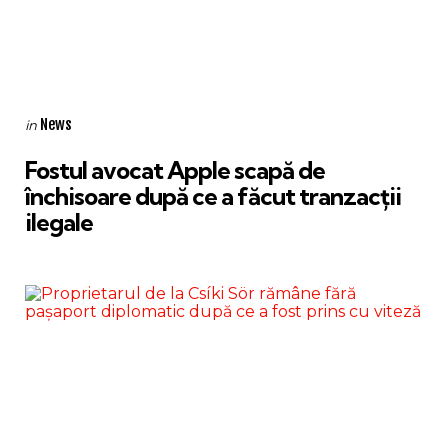
Categories
Posted
News
in
in
Fostul avocat Apple scapă de
închisoare după ce a făcut tranzacții
ilegale