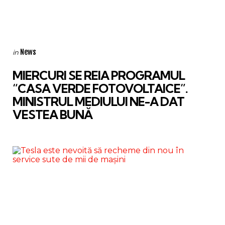
Categories
Posted
News
in
in
MIERCURI SE REIA PROGRAMUL
“CASA VERDE FOTOVOLTAICE”.
MINISTRUL MEDIULUI NE-A DAT
VESTEA BUNĂ