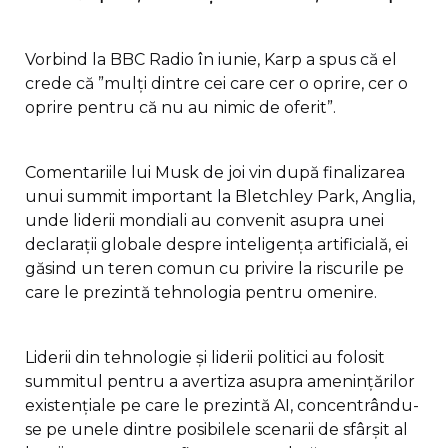
Vorbind la BBC Radio în iunie, Karp a spus că el
crede că ”mulţi dintre cei care cer o oprire, cer o
oprire pentru că nu au nimic de oferit”.
Comentariile lui Musk de joi vin după finalizarea
unui summit important la Bletchley Park, Anglia,
unde liderii mondiali au convenit asupra unei
declaraţii globale despre inteligenţa artificială, ei
găsind un teren comun cu privire la riscurile pe
care le prezintă tehnologia pentru omenire.
Liderii din tehnologie şi liderii politici au folosit
summitul pentru a avertiza asupra ameninţărilor
existenţiale pe care le prezintă AI, concentrându-
se pe unele dintre posibilele scenarii de sfârşit al