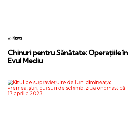
Categories
Posted
News
in
in
Chinuri pentru Sănătate: Operațiile în
Evul Mediu