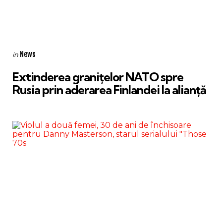
Categories
Posted
News
in
in
Extinderea granițelor NATO spre
Rusia prin aderarea Finlandei la alianță