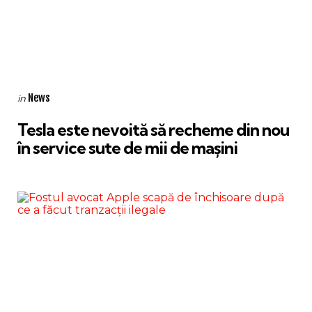
Categories
Posted
News
in
in
Tesla este nevoită să recheme din nou
în service sute de mii de mașini