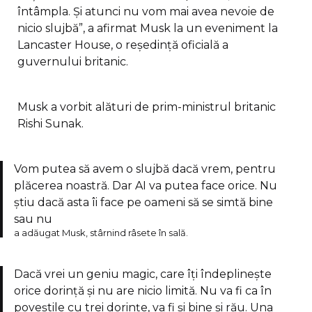
întâmpla. Şi atunci nu vom mai avea nevoie de
nicio slujbă”, a afirmat Musk la un eveniment la
Lancaster House, o reşedinţă oficială a
guvernului britanic.
Musk a vorbit alături de prim-ministrul britanic
Rishi Sunak.
Vom putea să avem o slujbă dacă vrem, pentru
plăcerea noastră. Dar AI va putea face orice. Nu
ştiu dacă asta îi face pe oameni să se simtă bine
sau nu
a adăugat Musk, stârnind râsete în sală.
Dacă vrei un geniu magic, care îţi îndeplineşte
orice dorinţă şi nu are nicio limită. Nu va fi ca în
poveştile cu trei dorinţe, va fi şi bine şi rău. Una