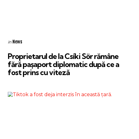
Categories
Posted
News
in
in
Proprietarul de la Csíki Sör rămâne
fără pașaport diplomatic după ce a
fost prins cu viteză