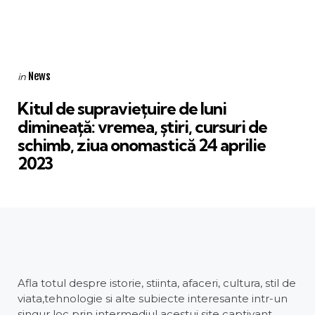
Categories
Posted
News
in
in
Kitul de supraviețuire de luni
dimineață: vremea, știri, cursuri de
schimb, ziua onomastică 24 aprilie
2023
Afla totul despre istorie, stiinta, afaceri, cultura, stil de
viata,tehnologie si alte subiecte interesante intr-un
singur loc prin intermediul acestui site captivant.